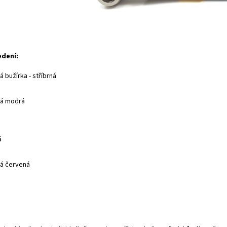
edení:
 bužírka - stříbrná
ná modrá
á
á červená