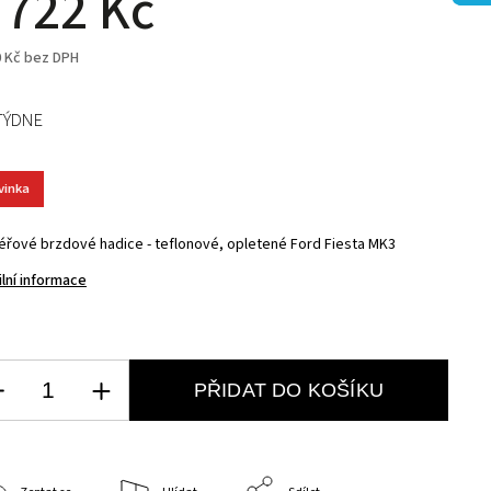
 722 Kč
0 Kč bez DPH
TÝDNE
vinka
éřové brzdové hadice - teflonové, opletené Ford Fiesta MK3
ilní informace
PŘIDAT DO KOŠÍKU