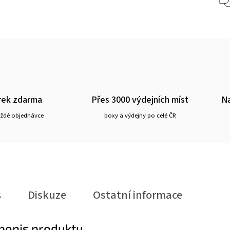
rek zdarma
Přes 3000 výdejních míst
Na
aždé objednávce
boxy a výdejny po celé ČR
s
Diskuze
Ostatní informace
 popis produktu