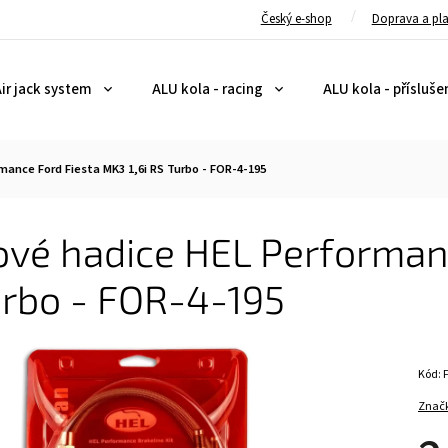
Český e-shop
Doprava a pl
ir jack system
ALU kola - racing
ALU kola - přísluše
mance Ford Fiesta MK3 1,6i RS Turbo - FOR-4-195
vé hadice HEL Performanc
urbo - FOR-4-195
Kód:
Znač