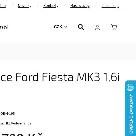
atba
Novinky
Kontakty
Naše služby
Jak nakupovat
nství
Bezpečnostní pásy
Bezpečnostní rámy
Brzd
CZK
e Ford Fiesta MK3 1,6i
FOR-4-195
ka:
HEL Performance