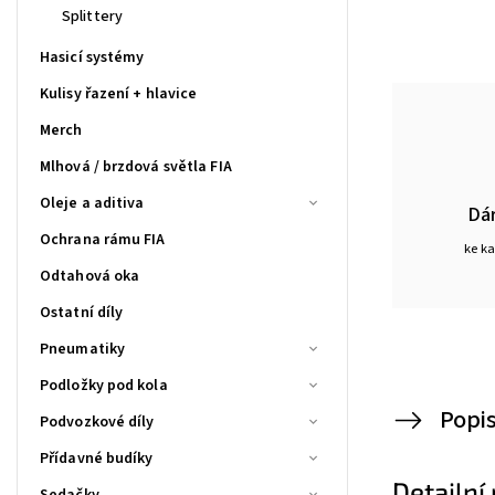
Splittery
Hasicí systémy
Kulisy řazení + hlavice
Merch
Mlhová / brzdová světla FIA
Oleje a aditiva
Dá
Ochrana rámu FIA
ke k
Odtahová oka
Ostatní díly
Pneumatiky
Podložky pod kola
Popi
Podvozkové díly
Přídavné budíky
Detailní
Sedačky