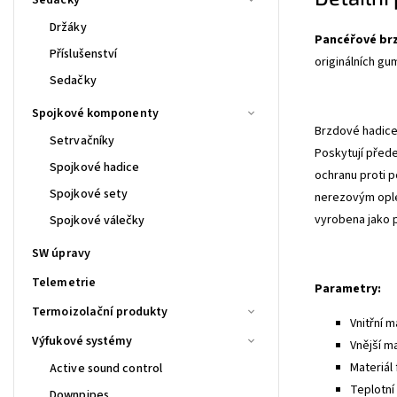
Držáky
Pancéřové br
Příslušenství
originálních gu
Sedačky
Spojkové komponenty
Brzdové hadice 
Setrvačníky
Poskytují před
Spojkové hadice
ochranu proti p
Spojkové sety
nerezovým ople
vyrobena jako 
Spojkové válečky
SW úpravy
Telemetrie
Parametry:
Termoizolační produkty
Vnitřní m
Výfukové systémy
Vnější m
Materiál 
Active sound control
Teplotní 
Downpipes