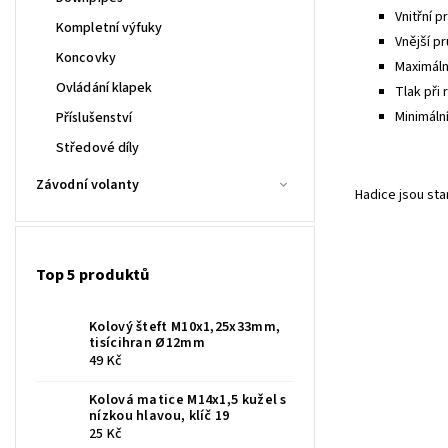
Vnitřní p
Kompletní výfuky
Vnější pr
Koncovky
Maximální
Ovládání klapek
Tlak při 
Minimáln
Příslušenství
Středové díly
Závodní volanty
Hadice jsou st
Top 5 produktů
Kolový šteft M10x1,25x33mm,
tisícihran Ø12mm
49 Kč
Kolová matice M14x1,5 kužel s
nízkou hlavou, klíč 19
25 Kč