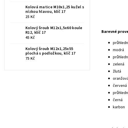
Kolová matice M10x1,25 kužel s
nízkou hlavou, klíč 17
25 Kč
Kolový šroub M12x1,5x60 koule
Barevné prov
R12, klíč 17
45 Kč
průhledná
Kolový šroub M12x1,25x55
modrá
plochá s podložkou, klíč 17
průhled
75 Kč
zelená
žlutá
oranžov
červená
průhledn
černá
karbon