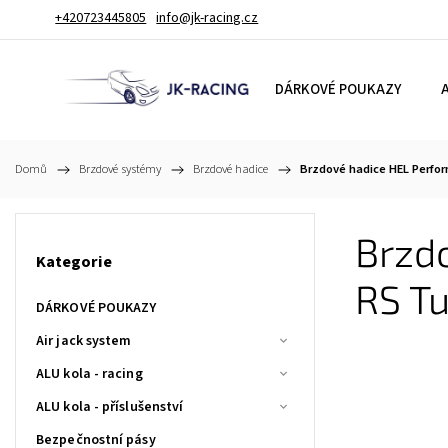
+420723445805
info@jk-racing.cz
DÁRKOVÉ POUKAZY
A
Domů
/
Brzdové systémy
/
Brzdové hadice
/
Brzdové hadice HEL Perfor
Brzdo
Kategorie
RS T
DÁRKOVÉ POUKAZY
Air jack system
ALU kola - racing
ALU kola - příslušenství
Bezpečnostní pásy