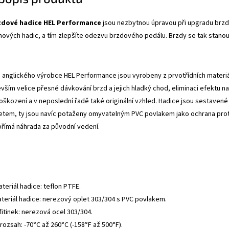
zdové hadice HEL Performance
jsou nezbytnou úpravou při upgradu brzdo
mových hadic, a tím zlepšíte odezvu brzdového pedálu. Brzdy se tak stanou
anglického výrobce HEL Performance jsou vyrobeny z prvotřídních materiálů
evším velice přesné dávkování brzd a jejich hladký chod, eliminaci efektu
oškození a v neposlední řadě také originální vzhled. Hadice jsou sestavené 
tem, ty jsou navíc potaženy omyvatelným PVC povlakem jako ochrana proti
přímá náhrada za původní vedení.
ateriál hadice: teflon PTFE.
ateriál hadice: nerezový oplet 303/304 s PVC povlakem.
fitinek: nerezová ocel 303/304.
rozsah: -70°C až 260°C (-158°F až 500°F).