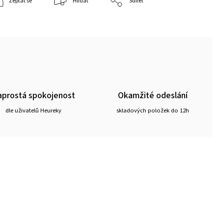
Zeptat se
Hlídat
Sdílet
prostá spokojenost
Okamžité odeslání
dle uživatelů Heureky
skladových položek do 12h