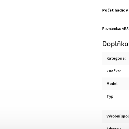
Počet hadic v
Poznámka: ABS
Doplňko
Kategorie
:
Značka
:
Model
:
Typ
:
Výrobní spo
Adresa
: