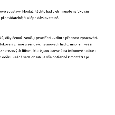
vé soustavy. Montáží těchto hadic eliminujete nafukování
 předvídatelnější a lépe dávkovatelné.
, díky čemuž zaručují prvotřídní kvalitu a přesnost zpracování.
 nafukování známé u sériových gumových hadic, mnohem vyšší
z nerezových fitinek, které jsou lisované na teflonové hadice s
 oděru. Každá sada obsahuje vše potřebné k montáži a je