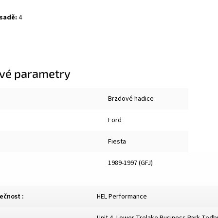
 sadě:
4
vé parametry
Brzdové hadice
Ford
Fiesta
1989-1997 (GFJ)
lečnost
:
HEL Performance
Unit 4, Lower Trelake Business Park Ted