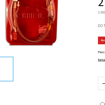
2
2 25
DO 
No
Panc
Deta