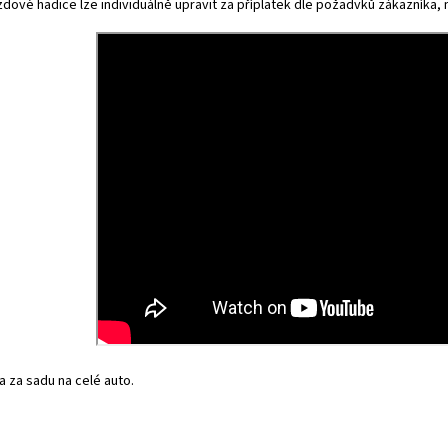
dové hadice lze individuálně upravit za příplatek dle požadvků zákazníka, na
 za sadu na celé auto.