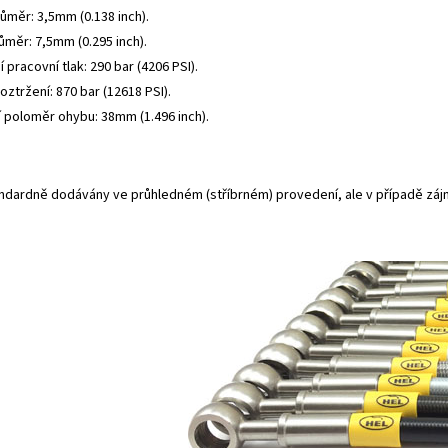
růměr: 3,5mm (0.138 inch).
ůměr: 7,5mm (0.295 inch).
 pracovní tlak: 290 bar (4206 PSI).
roztržení: 870 bar (12618 PSI).
í poloměr ohybu: 38mm (1.496 inch).
andardně dodávány ve průhledném (stříbrném) provedení, ale v případě záj