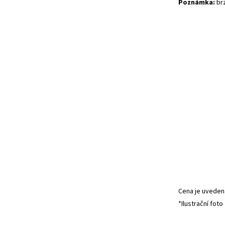
Poznámka:
brz
Cena je uvedena
*Ilustrační foto