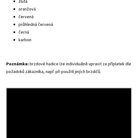
žlutá
oranžová
červená
průhledná červená
černá
karbon
Poznámka:
brzdové hadice lze individuálně upravit za příplatek dle
požadvků zákazníka, např. při použití jiných brzdičů.