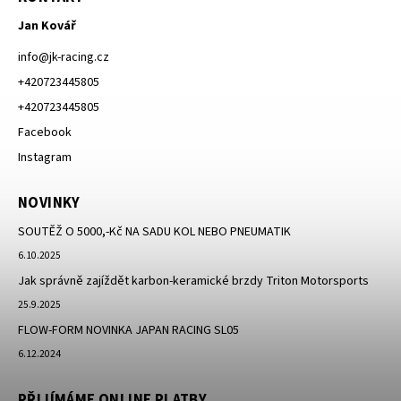
Jan Kovář
info
@
jk-racing.cz
+420723445805
+420723445805
Facebook
Instagram
NOVINKY
SOUTĚŽ O 5000,-Kč NA SADU KOL NEBO PNEUMATIK
6.10.2025
Jak správně zajíždět karbon-keramické brzdy Triton Motorsports
25.9.2025
FLOW-FORM NOVINKA JAPAN RACING SL05
6.12.2024
PŘIJÍMÁME ONLINE PLATBY