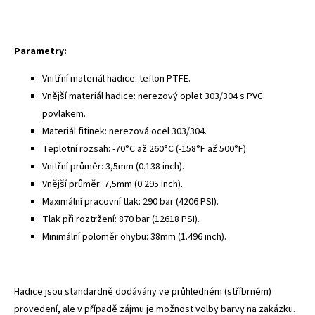
Parametry:
Vnitřní materiál hadice: teflon PTFE.
Vnější materiál hadice: nerezový oplet 303/304 s PVC
povlakem.
Materiál fitinek: nerezová ocel 303/304.
Teplotní rozsah: -70°C až 260°C (-158°F až 500°F).
Vnitřní průměr: 3,5mm (0.138 inch).
Vnější průměr: 7,5mm (0.295 inch).
Maximální pracovní tlak: 290 bar (4206 PSI).
Tlak při roztržení: 870 bar (12618 PSI).
Minimální poloměr ohybu: 38mm (1.496 inch).
Hadice jsou standardně dodávány ve průhledném (stříbrném)
provedení, ale v případě zájmu je možnost volby barvy na zakázku.