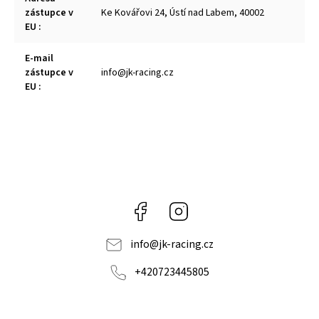
zástupce v
Ke Kovářovi 24, Ústí nad Labem, 40002
EU
:
E-mail
zástupce v
info@jk-racing.cz
EU
:
Facebook
Instagram
info
@
jk-racing.cz
+420723445805