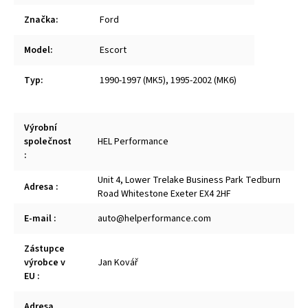
Značka
:
Ford
Model
:
Escort
Typ
:
1990-1997 (MK5)
,
1995-2002 (MK6)
Výrobní
společnost
HEL Performance
:
Unit 4, Lower Trelake Business Park Tedburn
Adresa
:
Road Whitestone Exeter EX4 2HF
E-mail
:
auto@helperformance.com
Zástupce
výrobce v
Jan Kovář
EU
:
Adresa