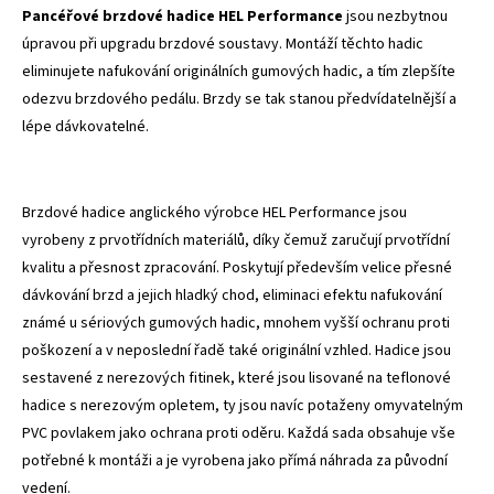
Pancéřové brzdové hadice HEL Performance
jsou nezbytnou
úpravou při upgradu brzdové soustavy. Montáží těchto hadic
eliminujete nafukování originálních gumových hadic, a tím zlepšíte
odezvu brzdového pedálu. Brzdy se tak stanou předvídatelnější a
lépe dávkovatelné.
Brzdové hadice anglického výrobce HEL Performance jsou
vyrobeny z prvotřídních materiálů, díky čemuž zaručují prvotřídní
kvalitu a přesnost zpracování. Poskytují především velice přesné
dávkování brzd a jejich hladký chod, eliminaci efektu nafukování
známé u sériových gumových hadic, mnohem vyšší ochranu proti
poškození a v neposlední řadě také originální vzhled. Hadice jsou
sestavené z nerezových fitinek, které jsou lisované na teflonové
hadice s nerezovým opletem, ty jsou navíc potaženy omyvatelným
PVC povlakem jako ochrana proti oděru. Každá sada obsahuje vše
potřebné k montáži a je vyrobena jako přímá náhrada za původní
vedení.