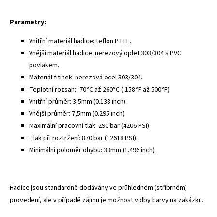
Parametry:
Vnitřní materiál hadice: teflon PTFE.
Vnější materiál hadice: nerezový oplet 303/304 s PVC
povlakem.
Materiál fitinek: nerezová ocel 303/304.
Teplotní rozsah: -70°C až 260°C (-158°F až 500°F).
Vnitřní průměr: 3,5mm (0.138 inch).
Vnější průměr: 7,5mm (0.295 inch).
Maximální pracovní tlak: 290 bar (4206 PSI).
Tlak při roztržení: 870 bar (12618 PSI).
Minimální poloměr ohybu: 38mm (1.496 inch).
Hadice jsou standardně dodávány ve průhledném (stříbrném)
provedení, ale v případě zájmu je možnost volby barvy na zakázku.