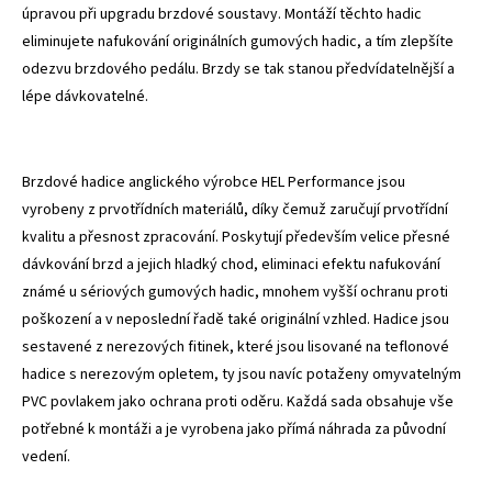
úpravou při upgradu brzdové soustavy. Montáží těchto hadic
eliminujete nafukování originálních gumových hadic, a tím zlepšíte
odezvu brzdového pedálu. Brzdy se tak stanou předvídatelnější a
lépe dávkovatelné.
Brzdové hadice anglického výrobce HEL Performance jsou
vyrobeny z prvotřídních materiálů, díky čemuž zaručují prvotřídní
kvalitu a přesnost zpracování. Poskytují především velice přesné
dávkování brzd a jejich hladký chod, eliminaci efektu nafukování
známé u sériových gumových hadic, mnohem vyšší ochranu proti
poškození a v neposlední řadě také originální vzhled. Hadice jsou
sestavené z nerezových fitinek, které jsou lisované na teflonové
hadice s nerezovým opletem, ty jsou navíc potaženy omyvatelným
PVC povlakem jako ochrana proti oděru. Každá sada obsahuje vše
potřebné k montáži a je vyrobena jako přímá náhrada za původní
vedení.