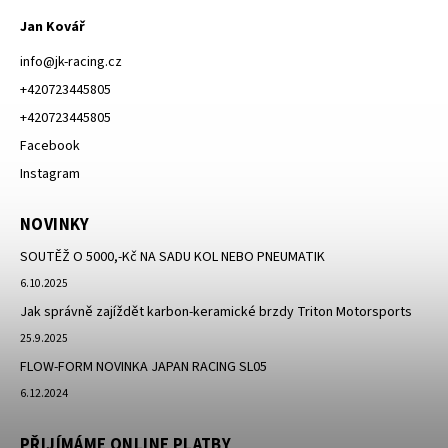
Jan Kovář
info
@
jk-racing.cz
+420723445805
+420723445805
Facebook
Instagram
NOVINKY
SOUTĚŽ O 5000,-Kč NA SADU KOL NEBO PNEUMATIK
6.10.2025
Jak správně zajíždět karbon-keramické brzdy Triton Motorsports
25.9.2025
FLOW-FORM NOVINKA JAPAN RACING SL05
6.12.2024
PŘIJÍMÁME ONLINE PLATBY