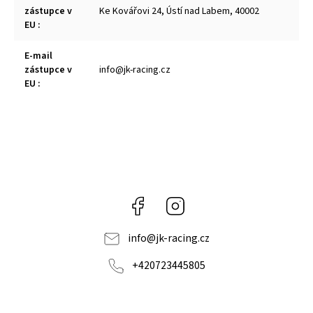
zástupce v
Ke Kovářovi 24, Ústí nad Labem, 40002
EU
:
E-mail
zástupce v
info@jk-racing.cz
EU
:
Facebook
Instagram
info
@
jk-racing.cz
+420723445805