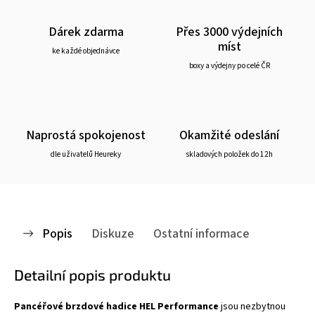
Dárek zdarma
Přes 3000 výdejních
míst
ke každé objednávce
boxy a výdejny po celé ČR
Naprostá spokojenost
Okamžité odeslání
dle uživatelů Heureky
skladových položek do 12h
Popis
Diskuze
Ostatní informace
Detailní popis produktu
Pancéřové brzdové hadice HEL Performance
jsou nezbytnou