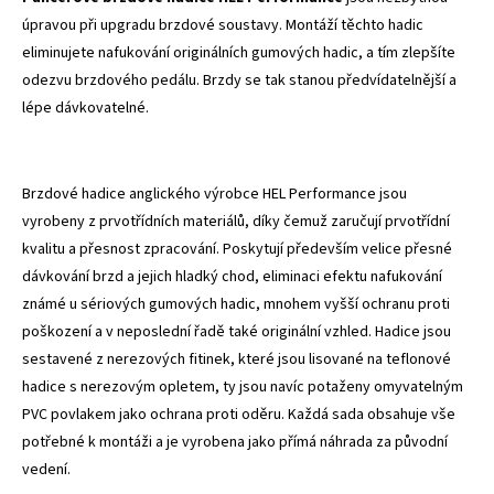
úpravou při upgradu brzdové soustavy. Montáží těchto hadic
eliminujete nafukování originálních gumových hadic, a tím zlepšíte
odezvu brzdového pedálu. Brzdy se tak stanou předvídatelnější a
lépe dávkovatelné.
Brzdové hadice anglického výrobce HEL Performance jsou
vyrobeny z prvotřídních materiálů, díky čemuž zaručují prvotřídní
kvalitu a přesnost zpracování. Poskytují především velice přesné
dávkování brzd a jejich hladký chod, eliminaci efektu nafukování
známé u sériových gumových hadic, mnohem vyšší ochranu proti
poškození a v neposlední řadě také originální vzhled. Hadice jsou
sestavené z nerezových fitinek, které jsou lisované na teflonové
hadice s nerezovým opletem, ty jsou navíc potaženy omyvatelným
PVC povlakem jako ochrana proti oděru. Každá sada obsahuje vše
potřebné k montáži a je vyrobena jako přímá náhrada za původní
vedení.