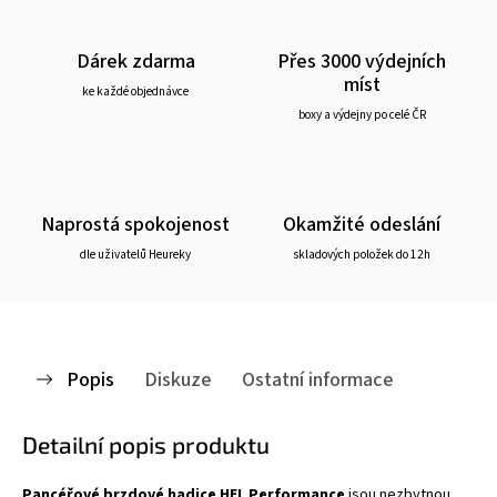
Dárek zdarma
Přes 3000 výdejních
míst
ke každé objednávce
boxy a výdejny po celé ČR
Naprostá spokojenost
Okamžité odeslání
dle uživatelů Heureky
skladových položek do 12h
Popis
Diskuze
Ostatní informace
Detailní popis produktu
Pancéřové brzdové hadice HEL Performance
jsou nezbytnou