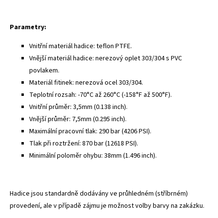
Parametry:
Vnitřní materiál hadice: teflon PTFE.
Vnější materiál hadice: nerezový oplet 303/304 s PVC
povlakem.
Materiál fitinek: nerezová ocel 303/304.
Teplotní rozsah: -70°C až 260°C (-158°F až 500°F).
Vnitřní průměr: 3,5mm (0.138 inch).
Vnější průměr: 7,5mm (0.295 inch).
Maximální pracovní tlak: 290 bar (4206 PSI).
Tlak při roztržení: 870 bar (12618 PSI).
Minimální poloměr ohybu: 38mm (1.496 inch).
Hadice jsou standardně dodávány ve průhledném (stříbrném)
provedení, ale v případě zájmu je možnost volby barvy na zakázku.