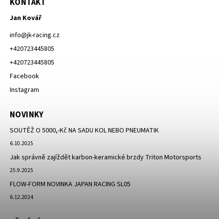
KONTAKT
Jan Kovář
info
@
jk-racing.cz
+420723445805
+420723445805
Facebook
Instagram
NOVINKY
SOUTĚŽ O 5000,-Kč NA SADU KOL NEBO PNEUMATIK
6.10.2025
Jak správně zajíždět karbon-keramické brzdy Triton Motorsports
25.9.2025
FLOW-FORM NOVINKA JAPAN RACING SL05
6.12.2024