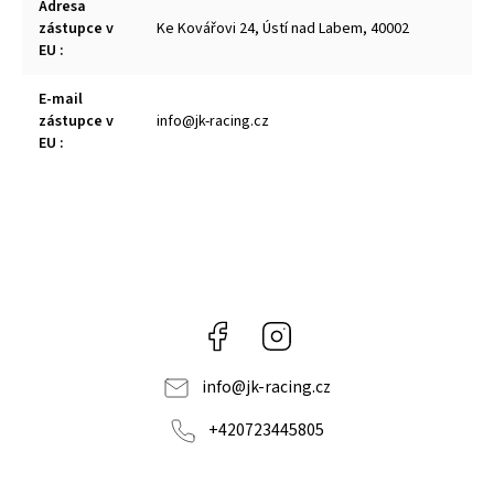
Adresa
zástupce v
Ke Kovářovi 24, Ústí nad Labem, 40002
EU
:
E-mail
zástupce v
info@jk-racing.cz
EU
:
Facebook
Instagram
info
@
jk-racing.cz
+420723445805