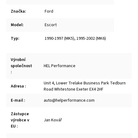
Značka
:
Ford
Model
:
Escort
Typ
:
1990-1997 (MK5)
,
1995-2002 (MK6)
Výrobní
společnost
HEL Performance
:
Unit 4, Lower Trelake Business Park Tedburn
Adresa
:
Road Whitestone Exeter EX4 2HF
E-mail
:
auto@helperformance.com
Zástupce
výrobce v
Jan Kovář
EU
: