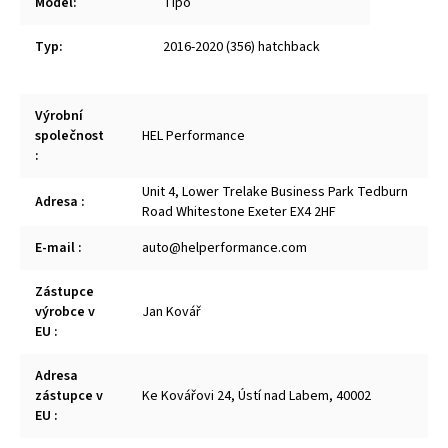
Model
:
Tipo
Typ
:
2016-2020 (356) hatchback
Výrobní
společnost
HEL Performance
:
Unit 4, Lower Trelake Business Park Tedburn
Adresa
:
Road Whitestone Exeter EX4 2HF
E-mail
:
auto@helperformance.com
Zástupce
výrobce v
Jan Kovář
EU
:
Adresa
zástupce v
Ke Kovářovi 24, Ústí nad Labem, 40002
EU
: