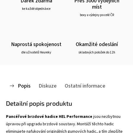
Dárek zdarma
Přes 3000 výdejních
míst
ke každé objednávce
boxy a výdejny po celé ČR
Naprostá spokojenost
Okamžité odeslání
dle uživatelů Heureky
skladových položek do 12h
Popis
Diskuze
Ostatní informace
Detailní popis produktu
Pancéřové brzdové hadice HEL Performance
jsou nezbytnou
úpravou při upgradu brzdové soustavy. Montáží těchto hadic
eliminujete nafukování originálních gumových hadic, a tím zlepšíte