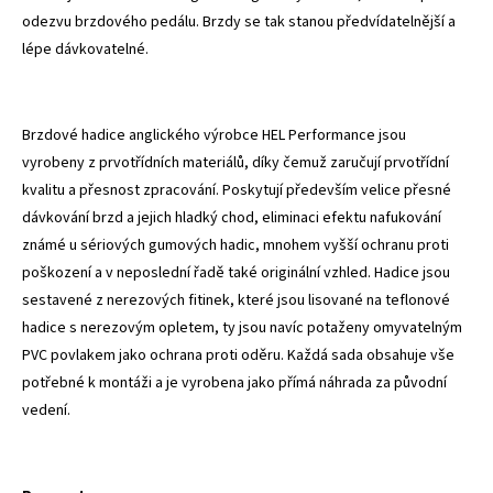
odezvu brzdového pedálu. Brzdy se tak stanou předvídatelnější a
lépe dávkovatelné.
Brzdové hadice anglického výrobce HEL Performance jsou
vyrobeny z prvotřídních materiálů, díky čemuž zaručují prvotřídní
kvalitu a přesnost zpracování. Poskytují především velice přesné
dávkování brzd a jejich hladký chod, eliminaci efektu nafukování
známé u sériových gumových hadic, mnohem vyšší ochranu proti
poškození a v neposlední řadě také originální vzhled. Hadice jsou
sestavené z nerezových fitinek, které jsou lisované na teflonové
hadice s nerezovým opletem, ty jsou navíc potaženy omyvatelným
PVC povlakem jako ochrana proti oděru. Každá sada obsahuje vše
potřebné k montáži a je vyrobena jako přímá náhrada za původní
vedení.