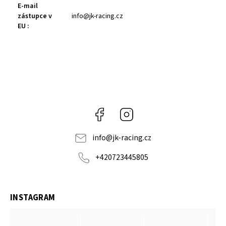
E-mail
zástupce v
info@jk-racing.cz
EU
:
Facebook
Instagram
info
@
jk-racing.cz
+420723445805
INSTAGRAM