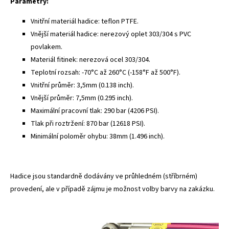
Parametry:
Vnitřní materiál hadice: teflon PTFE.
Vnější materiál hadice: nerezový oplet 303/304 s PVC
povlakem.
Materiál fitinek: nerezová ocel 303/304.
Teplotní rozsah: -70°C až 260°C (-158°F až 500°F).
Vnitřní průměr: 3,5mm (0.138 inch).
Vnější průměr: 7,5mm (0.295 inch).
Maximální pracovní tlak: 290 bar (4206 PSI).
Tlak při roztržení: 870 bar (12618 PSI).
Minimální poloměr ohybu: 38mm (1.496 inch).
Hadice jsou standardně dodávány ve průhledném (stříbrném)
provedení, ale v případě zájmu je možnost volby barvy na zakázku.