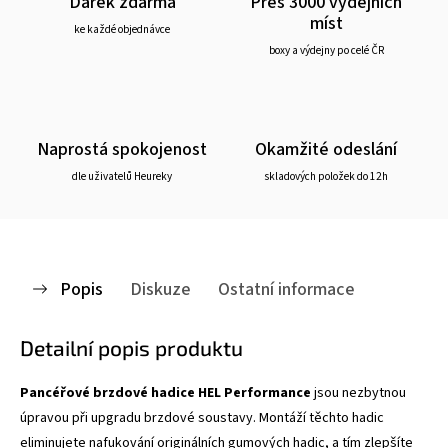
Dárek zdarma
Přes 3000 výdejních
míst
ke každé objednávce
boxy a výdejny po celé ČR
Naprostá spokojenost
Okamžité odeslání
dle uživatelů Heureky
skladových položek do 12h
Popis
Diskuze
Ostatní informace
Detailní popis produktu
Pancéřové brzdové hadice HEL Performance
jsou nezbytnou
úpravou při upgradu brzdové soustavy. Montáží těchto hadic
eliminujete nafukování originálních gumových hadic, a tím zlepšíte