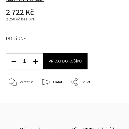
Značka:
HEL Performance
2 722 Kč
2 250 Kč bez DPH
DO TÝDNE
PŘIDAT DO KOŠÍKU
Zeptat se
Hlídat
Sdílet