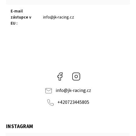
E-mail
zástupce v
info@jk-racing.cz
EU
:
Facebook
Instagram
info
@
jk-racing.cz
+420723445805
INSTAGRAM