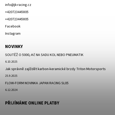
info
@
jk-racing.cz
+420723445805
+420723445805
Facebook
Instagram
NOVINKY
SOUTĚŽ O 5000,-Kč NA SADU KOL NEBO PNEUMATIK
6.10.2025
Jak správně zajíždět karbon-keramické brzdy Triton Motorsports
25.9.2025
FLOW-FORM NOVINKA JAPAN RACING SL05
6.12.2024
PŘIJÍMÁME ONLINE PLATBY