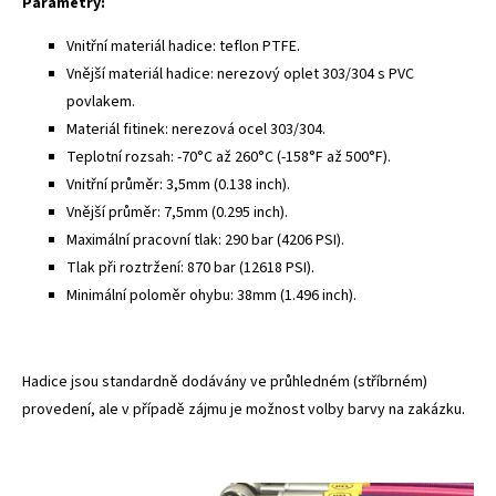
Parametry:
Vnitřní materiál hadice: teflon PTFE.
Vnější materiál hadice: nerezový oplet 303/304 s PVC
povlakem.
Materiál fitinek: nerezová ocel 303/304.
Teplotní rozsah: -70°C až 260°C (-158°F až 500°F).
Vnitřní průměr: 3,5mm (0.138 inch).
Vnější průměr: 7,5mm (0.295 inch).
Maximální pracovní tlak: 290 bar (4206 PSI).
Tlak při roztržení: 870 bar (12618 PSI).
Minimální poloměr ohybu: 38mm (1.496 inch).
Hadice jsou standardně dodávány ve průhledném (stříbrném)
provedení, ale v případě zájmu je možnost volby barvy na zakázku.