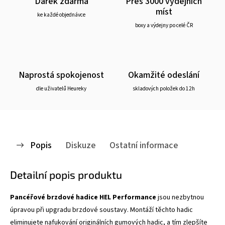
Dárek zdarma
Přes 3000 výdejních
míst
ke každé objednávce
boxy a výdejny po celé ČR
Naprostá spokojenost
Okamžité odeslání
dle uživatelů Heureky
skladových položek do 12h
Popis
Diskuze
Ostatní informace
Detailní popis produktu
Pancéřové brzdové hadice HEL Performance
jsou nezbytnou
úpravou při upgradu brzdové soustavy. Montáží těchto hadic
eliminujete nafukování originálních gumových hadic, a tím zlepšíte