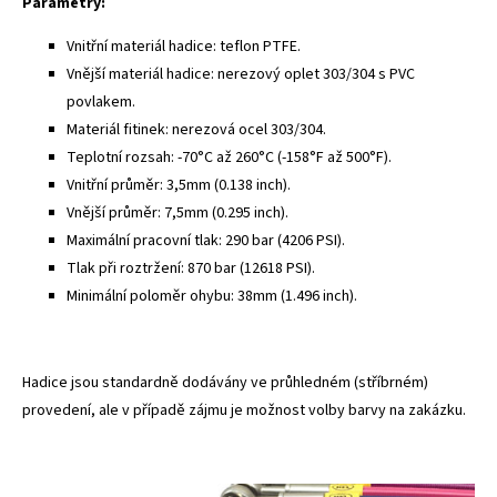
Parametry:
Vnitřní materiál hadice: teflon PTFE.
Vnější materiál hadice: nerezový oplet 303/304 s PVC
povlakem.
Materiál fitinek: nerezová ocel 303/304.
Teplotní rozsah: -70°C až 260°C (-158°F až 500°F).
Vnitřní průměr: 3,5mm (0.138 inch).
Vnější průměr: 7,5mm (0.295 inch).
Maximální pracovní tlak: 290 bar (4206 PSI).
Tlak při roztržení: 870 bar (12618 PSI).
Minimální poloměr ohybu: 38mm (1.496 inch).
Hadice jsou standardně dodávány ve průhledném (stříbrném)
provedení, ale v případě zájmu je možnost volby barvy na zakázku.