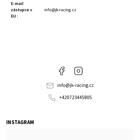
E-mail
zástupce v
info@jk-racing.cz
EU
:
Facebook
Instagram
info
@
jk-racing.cz
+420723445805
INSTAGRAM