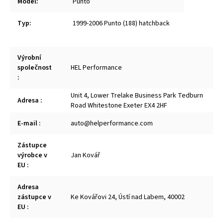
Model
:
Punto
Typ
:
1999-2006 Punto (188) hatchback
Výrobní
společnost
HEL Performance
:
Unit 4, Lower Trelake Business Park Tedburn
Adresa
:
Road Whitestone Exeter EX4 2HF
E-mail
:
auto@helperformance.com
Zástupce
výrobce v
Jan Kovář
EU
:
Adresa
zástupce v
Ke Kovářovi 24, Ústí nad Labem, 40002
EU
: