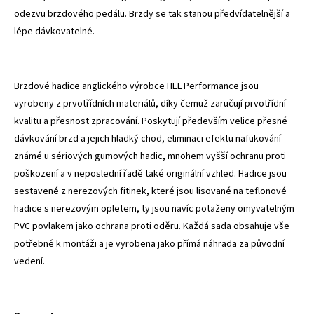
odezvu brzdového pedálu. Brzdy se tak stanou předvídatelnější a
lépe dávkovatelné.
Brzdové hadice anglického výrobce HEL Performance jsou
vyrobeny z prvotřídních materiálů, díky čemuž zaručují prvotřídní
kvalitu a přesnost zpracování. Poskytují především velice přesné
dávkování brzd a jejich hladký chod, eliminaci efektu nafukování
známé u sériových gumových hadic, mnohem vyšší ochranu proti
poškození a v neposlední řadě také originální vzhled. Hadice jsou
sestavené z nerezových fitinek, které jsou lisované na teflonové
hadice s nerezovým opletem, ty jsou navíc potaženy omyvatelným
PVC povlakem jako ochrana proti oděru. Každá sada obsahuje vše
potřebné k montáži a je vyrobena jako přímá náhrada za původní
vedení.