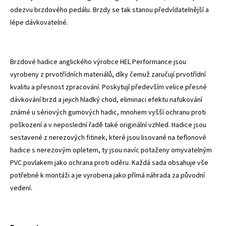
odezvu brzdového pedálu. Brzdy se tak stanou předvídatelnější a
lépe dávkovatelné.
Brzdové hadice anglického výrobce HEL Performance jsou
vyrobeny z prvotřídních materiálů, díky čemuž zaručují prvotřídní
kvalitu a přesnost zpracování. Poskytují především velice přesné
dávkování brzd a jejich hladký chod, eliminaci efektu nafukování
známé u sériových gumových hadic, mnohem vyšší ochranu proti
poškození a v neposlední řadě také originální vzhled. Hadice jsou
sestavené z nerezových fitinek, které jsou lisované na teflonové
hadice s nerezovým opletem, ty jsou navíc potaženy omyvatelným
PVC povlakem jako ochrana proti oděru. Každá sada obsahuje vše
potřebné k montáži a je vyrobena jako přímá náhrada za původní
vedení.