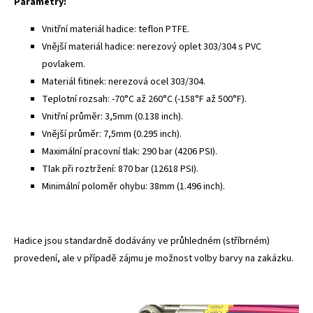
Parametry:
Vnitřní materiál hadice: teflon PTFE.
Vnější materiál hadice: nerezový oplet 303/304 s PVC
povlakem.
Materiál fitinek: nerezová ocel 303/304.
Teplotní rozsah: -70°C až 260°C (-158°F až 500°F).
Vnitřní průměr: 3,5mm (0.138 inch).
Vnější průměr: 7,5mm (0.295 inch).
Maximální pracovní tlak: 290 bar (4206 PSI).
Tlak při roztržení: 870 bar (12618 PSI).
Minimální poloměr ohybu: 38mm (1.496 inch).
Hadice jsou standardně dodávány ve průhledném (stříbrném)
provedení, ale v případě zájmu je možnost volby barvy na zakázku.