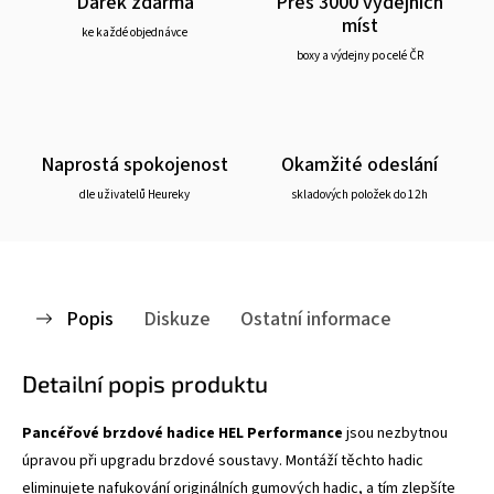
Dárek zdarma
Přes 3000 výdejních
míst
ke každé objednávce
boxy a výdejny po celé ČR
Naprostá spokojenost
Okamžité odeslání
dle uživatelů Heureky
skladových položek do 12h
Popis
Diskuze
Ostatní informace
Detailní popis produktu
Pancéřové brzdové hadice HEL Performance
jsou nezbytnou
úpravou při upgradu brzdové soustavy. Montáží těchto hadic
eliminujete nafukování originálních gumových hadic, a tím zlepšíte