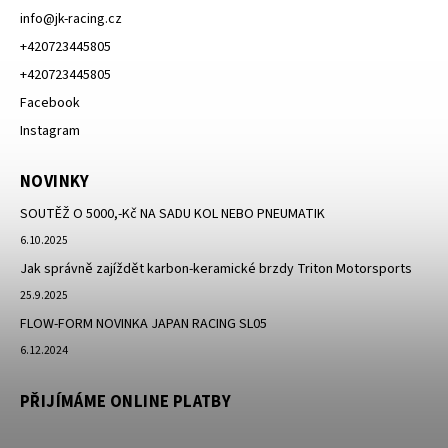
info
@
jk-racing.cz
+420723445805
+420723445805
Facebook
Instagram
NOVINKY
SOUTĚŽ O 5000,-Kč NA SADU KOL NEBO PNEUMATIK
6.10.2025
Jak správně zajíždět karbon-keramické brzdy Triton Motorsports
25.9.2025
FLOW-FORM NOVINKA JAPAN RACING SL05
6.12.2024
PŘIJÍMÁME ONLINE PLATBY