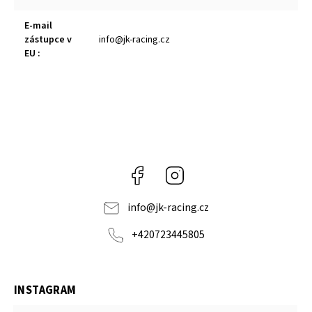
E-mail
zástupce v
info@jk-racing.cz
EU
:
Facebook
Instagram
info
@
jk-racing.cz
+420723445805
INSTAGRAM