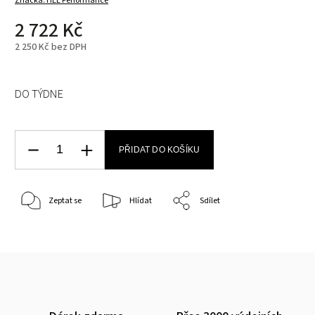
Značka:
HEL Performance
2 722 Kč
2 250 Kč bez DPH
DO TÝDNE
PŘIDAT DO KOŠÍKU
Zeptat se
Hlídat
Sdílet