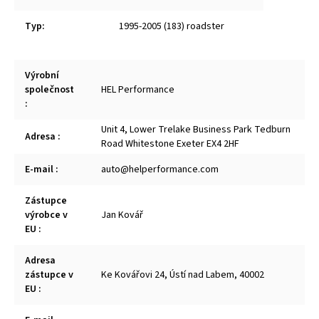
Typ
:
1995-2005 (183) roadster
Výrobní
společnost
HEL Performance
:
Unit 4, Lower Trelake Business Park Tedburn
Adresa
:
Road Whitestone Exeter EX4 2HF
E-mail
:
auto@helperformance.com
Zástupce
výrobce v
Jan Kovář
EU
:
Adresa
zástupce v
Ke Kovářovi 24, Ústí nad Labem, 40002
EU
: