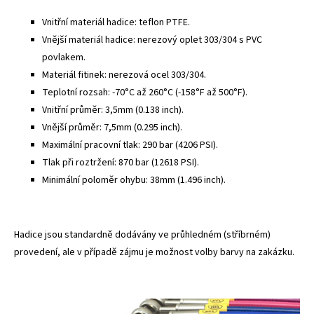
Vnitřní materiál hadice: teflon PTFE.
Vnější materiál hadice: nerezový oplet 303/304 s PVC
povlakem.
Materiál fitinek: nerezová ocel 303/304.
Teplotní rozsah: -70°C až 260°C (-158°F až 500°F).
Vnitřní průměr: 3,5mm (0.138 inch).
Vnější průměr: 7,5mm (0.295 inch).
Maximální pracovní tlak: 290 bar (4206 PSI).
Tlak při roztržení: 870 bar (12618 PSI).
Minimální poloměr ohybu: 38mm (1.496 inch).
Hadice jsou standardně dodávány ve průhledném (stříbrném)
provedení, ale v případě zájmu je možnost volby barvy na zakázku.