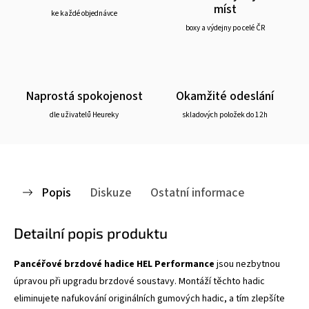
míst
ke každé objednávce
boxy a výdejny po celé ČR
Naprostá spokojenost
Okamžité odeslání
dle uživatelů Heureky
skladových položek do 12h
Popis
Diskuze
Ostatní informace
Detailní popis produktu
Pancéřové brzdové hadice HEL Performance
jsou nezbytnou
úpravou při upgradu brzdové soustavy. Montáží těchto hadic
eliminujete nafukování originálních gumových hadic, a tím zlepšíte