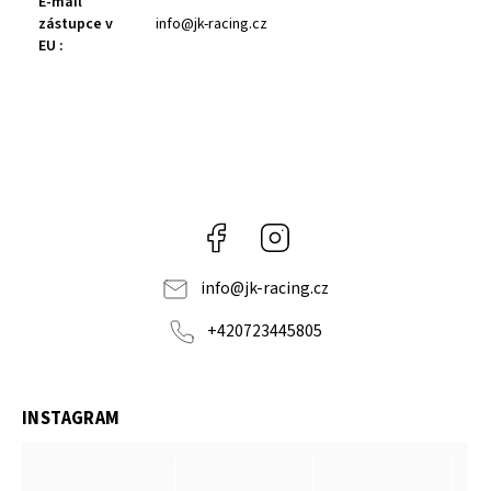
E-mail
zástupce v
info@jk-racing.cz
EU
:
Facebook
Instagram
info
@
jk-racing.cz
+420723445805
INSTAGRAM