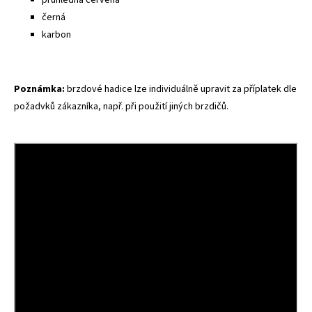
průhledná červená
černá
karbon
Poznámka:
brzdové hadice lze individuálně upravit za příplatek dle
požadvků zákazníka, např. při použití jiných brzdičů.