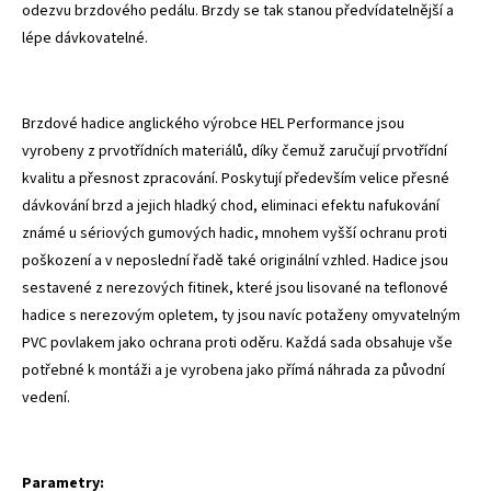
odezvu brzdového pedálu. Brzdy se tak stanou předvídatelnější a
lépe dávkovatelné.
Brzdové hadice anglického výrobce HEL Performance jsou
vyrobeny z prvotřídních materiálů, díky čemuž zaručují prvotřídní
kvalitu a přesnost zpracování. Poskytují především velice přesné
dávkování brzd a jejich hladký chod, eliminaci efektu nafukování
známé u sériových gumových hadic, mnohem vyšší ochranu proti
poškození a v neposlední řadě také originální vzhled. Hadice jsou
sestavené z nerezových fitinek, které jsou lisované na teflonové
hadice s nerezovým opletem, ty jsou navíc potaženy omyvatelným
PVC povlakem jako ochrana proti oděru. Každá sada obsahuje vše
potřebné k montáži a je vyrobena jako přímá náhrada za původní
vedení.
Parametry: