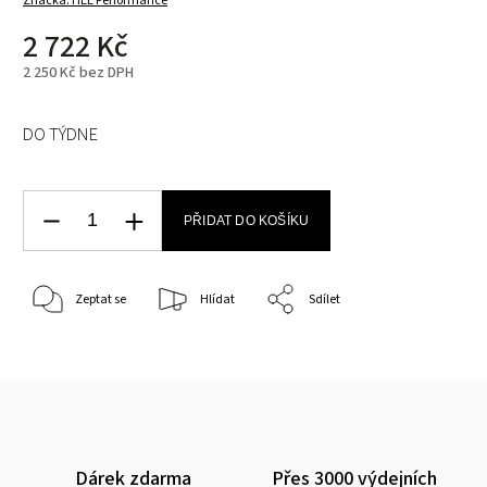
Značka:
HEL Performance
2 722 Kč
2 250 Kč bez DPH
DO TÝDNE
PŘIDAT DO KOŠÍKU
Zeptat se
Hlídat
Sdílet
Dárek zdarma
Přes 3000 výdejních