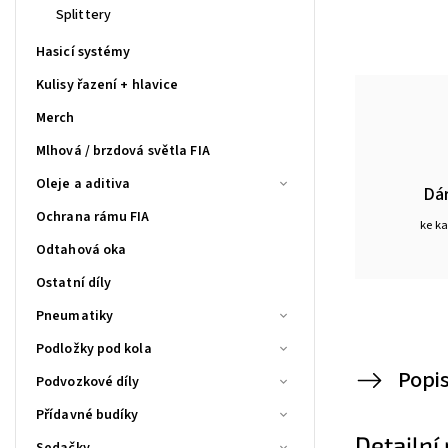
Splittery
Hasicí systémy
Kulisy řazení + hlavice
Merch
Mlhová / brzdová světla FIA
Oleje a aditiva
Dá
Ochrana rámu FIA
ke k
Odtahová oka
Ostatní díly
Pneumatiky
Podložky pod kola
Popi
Podvozkové díly
Přídavné budíky
Detailní
Sedačky