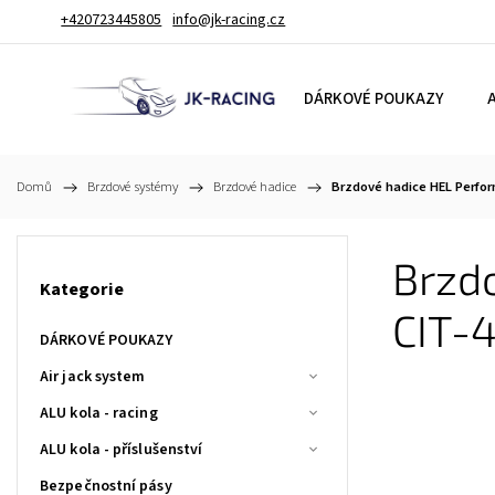
+420723445805
info@jk-racing.cz
DÁRKOVÉ POUKAZY
A
Domů
/
Brzdové systémy
/
Brzdové hadice
/
Brzdové hadice HEL Perfor
Brzdo
Kategorie
CIT-
DÁRKOVÉ POUKAZY
Air jack system
ALU kola - racing
ALU kola - příslušenství
Bezpečnostní pásy