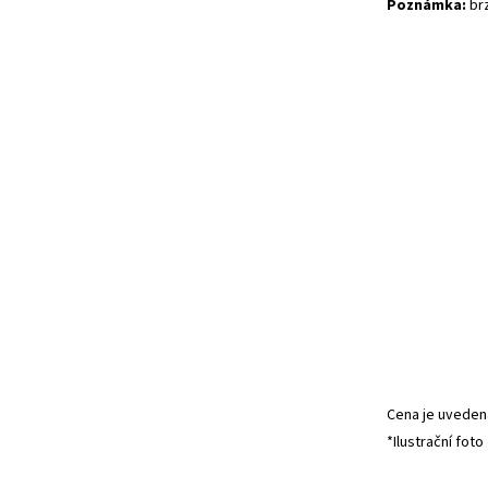
Poznámka:
brz
Cena je uvedena
*Ilustrační foto