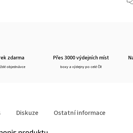
rek zdarma
Přes 3000 výdejních míst
Na
aždé objednávce
boxy a výdejny po celé ČR
s
Diskuze
Ostatní informace
 popis produktu