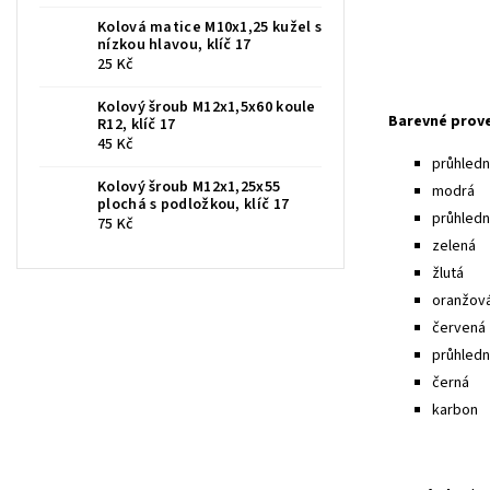
Kolová matice M10x1,25 kužel s
nízkou hlavou, klíč 17
25 Kč
Kolový šroub M12x1,5x60 koule
Barevné prov
R12, klíč 17
45 Kč
průhledná
Kolový šroub M12x1,25x55
modrá
plochá s podložkou, klíč 17
průhled
75 Kč
zelená
žlutá
oranžov
červená
průhledn
černá
karbon