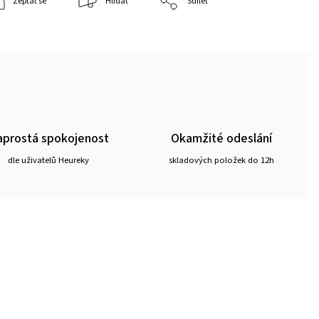
Zeptat se
Hlídat
Sdílet
prostá spokojenost
Okamžité odeslání
dle uživatelů Heureky
skladových položek do 12h