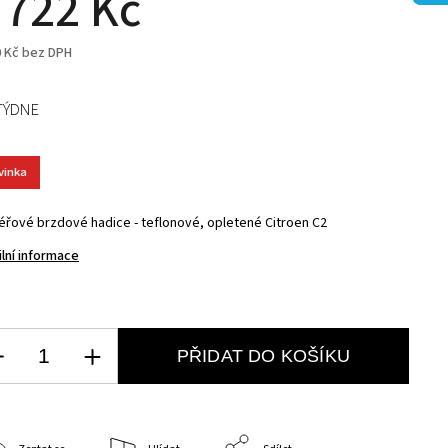
 722 Kč
0 Kč bez DPH
TÝDNE
vinka
éřové brzdové hadice - teflonové, opletené Citroen C2
ilní informace
PŘIDAT DO KOŠÍKU