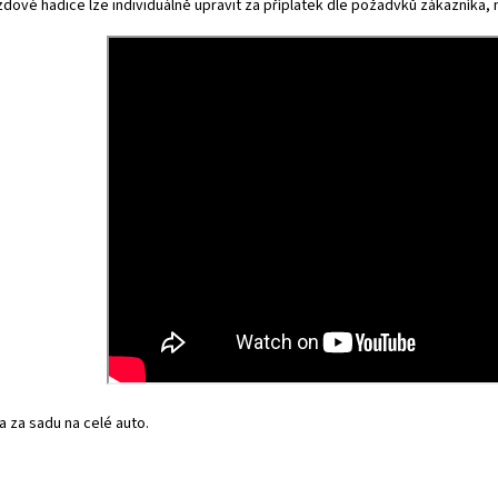
dové hadice lze individuálně upravit za příplatek dle požadvků zákazníka, na
 za sadu na celé auto.