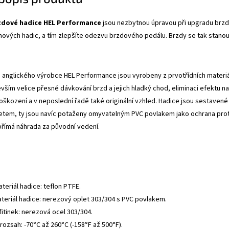
zdové hadice HEL Performance
jsou nezbytnou úpravou při upgradu brzdo
mových hadic, a tím zlepšíte odezvu brzdového pedálu. Brzdy se tak stanou
anglického výrobce HEL Performance jsou vyrobeny z prvotřídních materiálů
evším velice přesné dávkování brzd a jejich hladký chod, eliminaci efektu
oškození a v neposlední řadě také originální vzhled. Hadice jsou sestavené 
tem, ty jsou navíc potaženy omyvatelným PVC povlakem jako ochrana proti
přímá náhrada za původní vedení.
ateriál hadice: teflon PTFE.
ateriál hadice: nerezový oplet 303/304 s PVC povlakem.
fitinek: nerezová ocel 303/304.
rozsah: -70°C až 260°C (-158°F až 500°F).