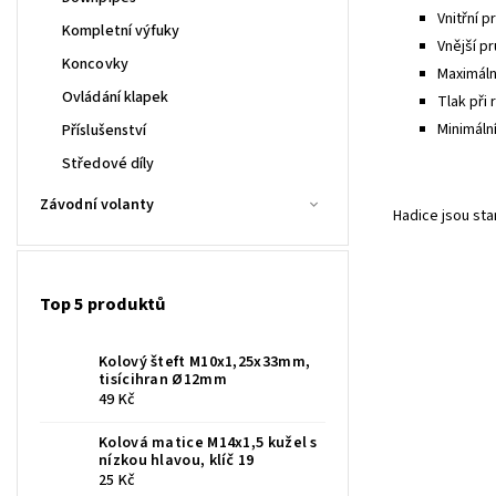
Vnitřní p
Kompletní výfuky
Vnější pr
Koncovky
Maximální
Ovládání klapek
Tlak při 
Minimáln
Příslušenství
Středové díly
Závodní volanty
Hadice jsou st
Top 5 produktů
Kolový šteft M10x1,25x33mm,
tisícihran Ø12mm
49 Kč
Kolová matice M14x1,5 kužel s
nízkou hlavou, klíč 19
25 Kč