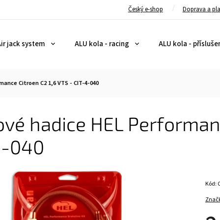
Český e-shop
Doprava a pl
ir jack system
ALU kola - racing
ALU kola - přísluše
mance Citroen C2 1,6 VTS - CIT-4-040
vé hadice HEL Performanc
4-040
Kód:
Znač