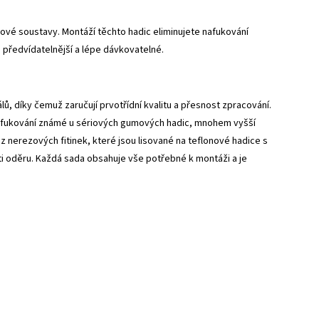
vé soustavy. Montáží těchto hadic eliminujete nafukování
 předvídatelnější a lépe dávkovatelné.
, díky čemuž zaručují prvotřídní kvalitu a přesnost zpracování.
 nafukování známé u sériových gumových hadic, mnohem vyšší
z nerezových fitinek, které jsou lisované na teflonové hadice s
 oděru. Každá sada obsahuje vše potřebné k montáži a je