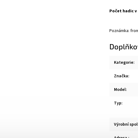
Počet hadic v
Poznámka: fro
Doplňko
Kategorie
:
Značka
:
Model
:
Typ
:
Výrobní spo
Adresa
: