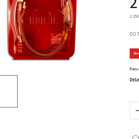
2
2 25
DO 
No
Panc
Deta