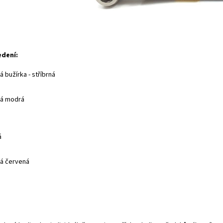
edení:
 bužírka - stříbrná
ná modrá
á
á červená