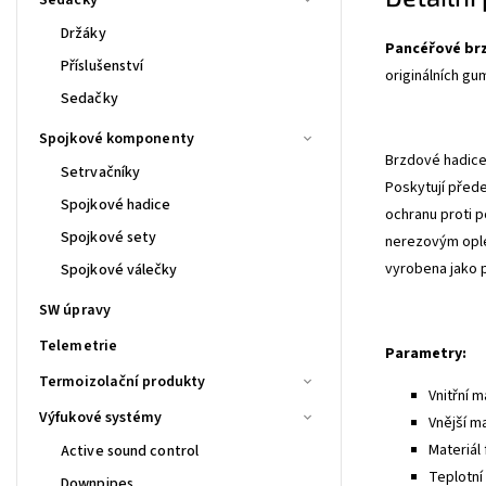
Držáky
Pancéřové br
Příslušenství
originálních gu
Sedačky
Spojkové komponenty
Brzdové hadice 
Setrvačníky
Poskytují před
Spojkové hadice
ochranu proti p
Spojkové sety
nerezovým ople
vyrobena jako 
Spojkové válečky
SW úpravy
Telemetrie
Parametry:
Termoizolační produkty
Vnitřní m
Výfukové systémy
Vnější m
Materiál 
Active sound control
Teplotní 
Downpipes