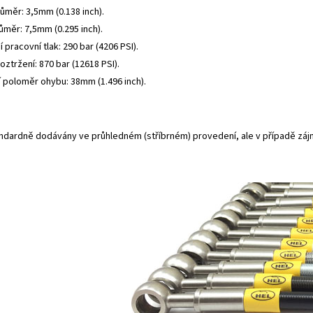
růměr: 3,5mm (0.138 inch).
ůměr: 7,5mm (0.295 inch).
 pracovní tlak: 290 bar (4206 PSI).
roztržení: 870 bar (12618 PSI).
í poloměr ohybu: 38mm (1.496 inch).
andardně dodávány ve průhledném (stříbrném) provedení, ale v případě záj