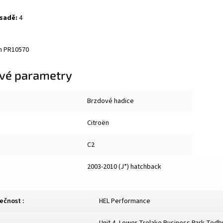
 sadě:
4
m PR10570
vé parametry
Brzdové hadice
Citroën
C2
2003-2010 (J*) hatchback
lečnost
:
HEL Performance
Unit 4, Lower Trelake Business Park Ted