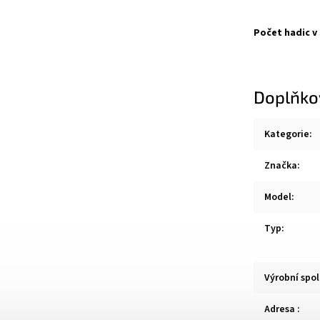
Počet hadic v
Doplňko
Kategorie
:
Značka
:
Model
:
Typ
:
Výrobní spo
Adresa
: