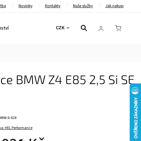
atba
Novinky
Kontakty
Naše služby
Jak nakupovat
nství
Bezpečnostní pásy
Bezpečnostní rámy
Brzd
CZK
ce BMW Z4 E85 2,5 Si SE
BMW-6-628
ka:
HEL Performance