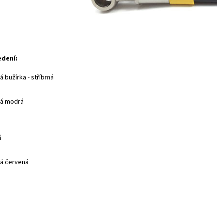
edení:
 bužírka - stříbrná
ná modrá
á
á červená