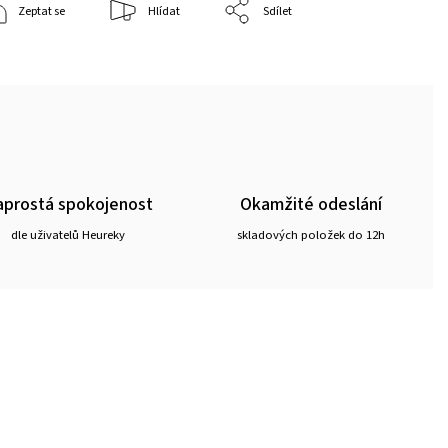
Zeptat se
Hlídat
Sdílet
prostá spokojenost
Okamžité odeslání
dle uživatelů Heureky
skladových položek do 12h