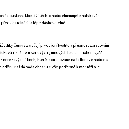
vé soustavy. Montáží těchto hadic eliminujete nafukování
 předvídatelnější a lépe dávkovatelné.
, díky čemuž zaručují prvotřídní kvalitu a přesnost zpracování.
 nafukování známé u sériových gumových hadic, mnohem vyšší
z nerezových fitinek, které jsou lisované na teflonové hadice s
 oděru. Každá sada obsahuje vše potřebné k montáži a je