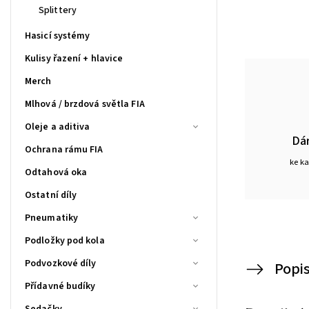
Splittery
Hasicí systémy
Kulisy řazení + hlavice
Merch
Mlhová / brzdová světla FIA
Oleje a aditiva
Dá
Ochrana rámu FIA
ke k
Odtahová oka
Ostatní díly
Pneumatiky
Podložky pod kola
Podvozkové díly
Popi
Přídavné budíky
Sedačky