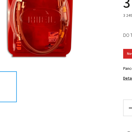
3
3 24
DO 
No
Panc
Deta