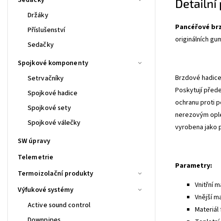
Detailní
Držáky
Pancéřové br
Příslušenství
originálních gu
Sedačky
Spojkové komponenty
Brzdové hadice 
Setrvačníky
Poskytují před
Spojkové hadice
ochranu proti p
Spojkové sety
nerezovým ople
Spojkové válečky
vyrobena jako 
SW úpravy
Telemetrie
Parametry:
Termoizolační produkty
Vnitřní m
Výfukové systémy
Vnější m
Active sound control
Materiál 
Downpipes