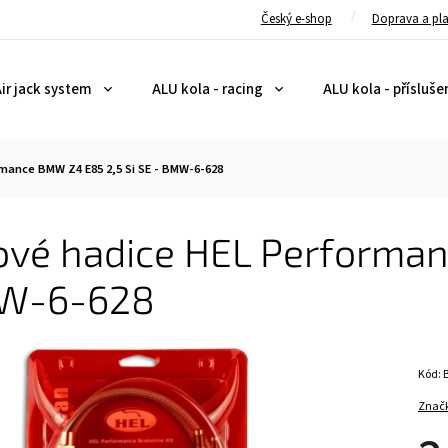
Český e-shop
Doprava a pl
ir jack system
ALU kola - racing
ALU kola - přísluše
mance BMW Z4 E85 2,5 Si SE - BMW-6-628
ové hadice HEL Performan
W-6-628
Kód:
Znač