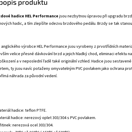
 popis produktu
zdové hadice HEL Performance
jsou nezbytnou úpravou při upgradu brzdo
mových hadic, a tím zlepšíte odezvu brzdového pedálu. Brzdy se tak stanou
anglického výrobce HEL Performance jsou vyrobeny z prvotřídních materiálů
evším velice přesné dávkování brzd a jejich hladký chod, eliminaci efektu
oškození a v neposlední řadě také originální vzhled. Hadice jsou sestavené 
tem, ty jsou navíc potaženy omyvatelným PVC povlakem jako ochrana proti
přímá náhrada za původní vedení.
ateriál hadice: teflon PTFE.
ateriál hadice: nerezový oplet 303/304 s PVC povlakem.
fitinek: nerezová ocel 303/304.