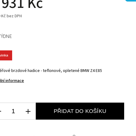
 931 Kč
9 Kč bez DPH
TÝDNE
vinka
éřové brzdové hadice - teflonové, opletené BMW Z4 E85
ilní informace
PŘIDAT DO KOŠÍKU