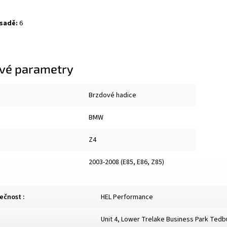
 sadě:
6
vé parametry
Brzdové hadice
BMW
Z4
2003-2008 (E85, E86, Z85)
lečnost
:
HEL Performance
Unit 4, Lower Trelake Business Park Ted