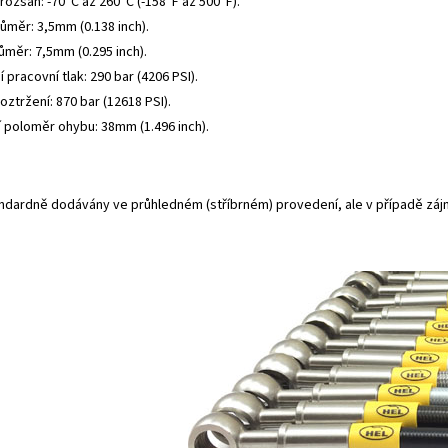
rozsah: -70°C až 260°C (-158°F až 500°F).
růměr: 3,5mm (0.138 inch).
ůměr: 7,5mm (0.295 inch).
 pracovní tlak: 290 bar (4206 PSI).
roztržení: 870 bar (12618 PSI).
í poloměr ohybu: 38mm (1.496 inch).
andardně dodávány ve průhledném (stříbrném) provedení, ale v případě záj