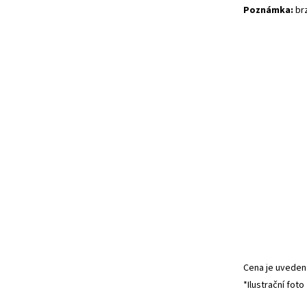
Poznámka:
brz
Cena je uvedena
*Ilustrační foto