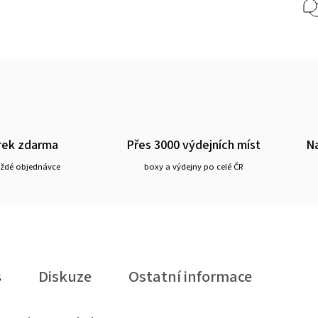
rek zdarma
Přes 3000 výdejních míst
Na
aždé objednávce
boxy a výdejny po celé ČR
s
Diskuze
Ostatní informace