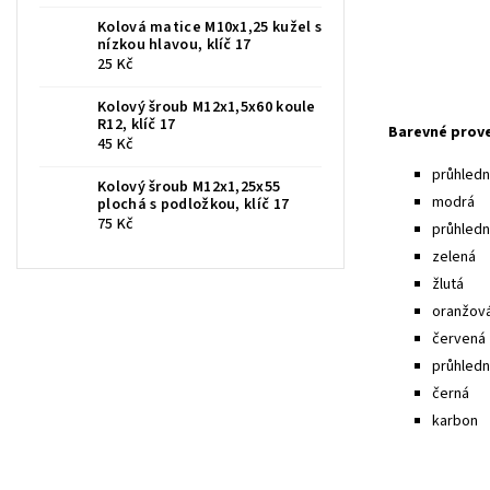
Kolová matice M10x1,25 kužel s
nízkou hlavou, klíč 17
25 Kč
Kolový šroub M12x1,5x60 koule
R12, klíč 17
Barevné prov
45 Kč
průhledná
Kolový šroub M12x1,25x55
modrá
plochá s podložkou, klíč 17
75 Kč
průhled
zelená
žlutá
oranžov
červená
průhledn
černá
karbon