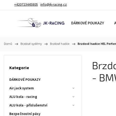
+420723445805
info@jk-racing.cz
DÁRKOVÉ POUKAZY
A
Domů
/
Brzdové systémy
/
Brzdové hadice
/
Brzdové hadice HEL Perfor
Brzd
Kategorie
- BM
DÁRKOVÉ POUKAZY
Air jack system
ALU kola - racing
ALU kola - příslušenství
Bezpečnostní pásy