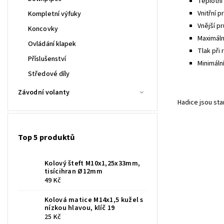
Teplotní 
Vnitřní p
Kompletní výfuky
Vnější pr
Koncovky
Maximální
Ovládání klapek
Tlak při 
Příslušenství
Minimáln
Středové díly
Závodní volanty
Hadice jsou st
Top 5 produktů
Kolový šteft M10x1,25x33mm,
tisícihran Ø12mm
49 Kč
Kolová matice M14x1,5 kužel s
nízkou hlavou, klíč 19
25 Kč