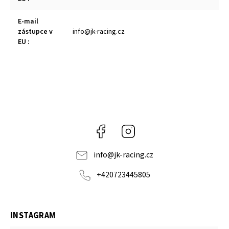
E-mail
zástupce v
info@jk-racing.cz
EU
:
Facebook
Instagram
info
@
jk-racing.cz
+420723445805
INSTAGRAM