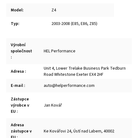
Model
:
Z4
Typ
:
2003-2008 (E85, E86, Z85)
Výrobní
společnost
HEL Performance
:
Unit 4, Lower Trelake Business Park Tedburn
Adresa
:
Road Whitestone Exeter EX4 2HF
E-mail
:
auto@helperformance.com
Zástupce
výrobce v
Jan Kovář
EU
:
Adresa
zástupce v
Ke Kovářovi 24, Ústí nad Labem, 40002
EU
: