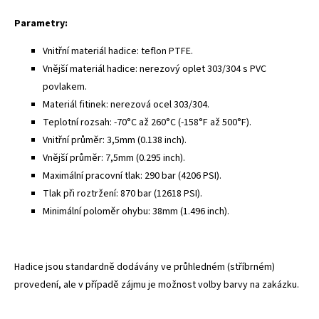
Parametry:
Vnitřní materiál hadice: teflon PTFE.
Vnější materiál hadice: nerezový oplet 303/304 s PVC
povlakem.
Materiál fitinek: nerezová ocel 303/304.
Teplotní rozsah: -70°C až 260°C (-158°F až 500°F).
Vnitřní průměr: 3,5mm (0.138 inch).
Vnější průměr: 7,5mm (0.295 inch).
Maximální pracovní tlak: 290 bar (4206 PSI).
Tlak při roztržení: 870 bar (12618 PSI).
Minimální poloměr ohybu: 38mm (1.496 inch).
Hadice jsou standardně dodávány ve průhledném (stříbrném)
provedení, ale v případě zájmu je možnost volby barvy na zakázku.