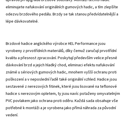
eliminujete nafukování originálních gumových hadic, a tím zlepšíte
odezvu brzdového pedálu. Brzdy se tak stanou předvídatelnější a
lépe dávkovatelné.
Brzdové hadice anglického výrobce HEL Performance jsou
vyrobeny z prvotřídních materiálů, díky čemuž zaručují prvotřídní
kvalitu a přesnost zpracování. Poskytují především velice přesné
dávkování brzd a jejich hladký chod, eliminaci efektu nafukování
známé u sériových gumových hadic, mnohem vyšší ochranu proti
poškození a v neposlední řadě také originální vzhled. Hadice jsou
sestavené z nerezových fitinek, které jsou lisované na teflonové
hadice s nerezovým opletem, ty jsou navíc potaženy omyvatelným
PVC povlakem jako ochrana proti oděru. Každá sada obsahuje vše
potřebné k montáži a je vyrobena jako přímá náhrada za původní
vedení.