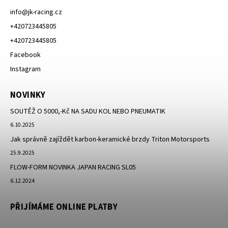
info
@
jk-racing.cz
+420723445805
+420723445805
Facebook
Instagram
NOVINKY
SOUTĚŽ O 5000,-Kč NA SADU KOL NEBO PNEUMATIK
6.10.2025
Jak správně zajíždět karbon-keramické brzdy Triton Motorsports
25.9.2025
FLOW-FORM NOVINKA JAPAN RACING SL05
6.12.2024
PŘIJÍMÁME ONLINE PLATBY