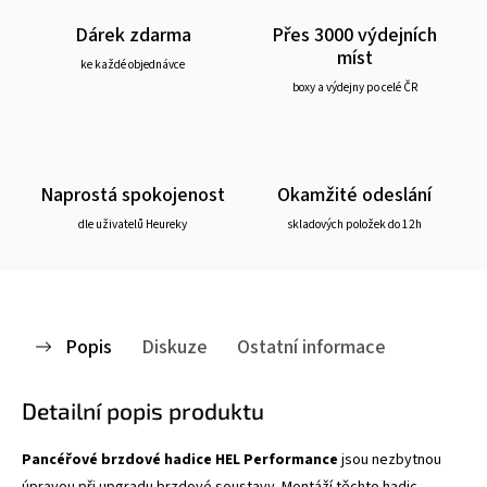
Dárek zdarma
Přes 3000 výdejních
míst
ke každé objednávce
boxy a výdejny po celé ČR
Naprostá spokojenost
Okamžité odeslání
dle uživatelů Heureky
skladových položek do 12h
Popis
Diskuze
Ostatní informace
Detailní popis produktu
Pancéřové brzdové hadice HEL Performance
jsou nezbytnou
úpravou při upgradu brzdové soustavy. Montáží těchto hadic