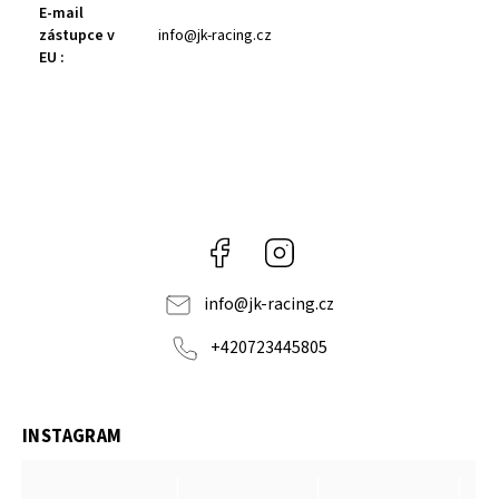
E-mail
zástupce v
info@jk-racing.cz
EU
:
Facebook
Instagram
info
@
jk-racing.cz
+420723445805
INSTAGRAM