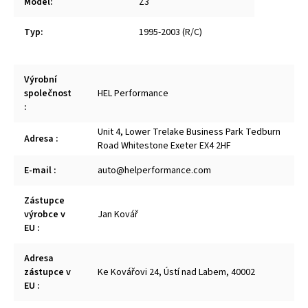
Model
:
Z3
Typ
:
1995-2003 (R/C)
Výrobní
společnost
HEL Performance
:
Unit 4, Lower Trelake Business Park Tedburn
Adresa
:
Road Whitestone Exeter EX4 2HF
E-mail
:
auto@helperformance.com
Zástupce
výrobce v
Jan Kovář
EU
:
Adresa
zástupce v
Ke Kovářovi 24, Ústí nad Labem, 40002
EU
: