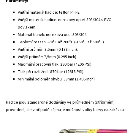
Parametry:
Vnitřní materiál hadice: teflon PTFE.
Vnější materiál hadice: nerezový oplet 303/304 s PVC
povlakem.
Materiál fitinek: nerezová ocel 303/304.
Teplotní rozsah: -70°C až 260°C (-158°F až 500°F).
Vnitřní průměr: 3,5mm (0.138 inch).
Vnější průměr: 7,5mm (0.295 inch).
Maximální pracovní tlak: 290 bar (4206 PSI).
Tlak při roztržení: 870 bar (12618 PSI).
Minimální poloměr ohybu: 38mm (1.496 inch).
Hadice jsou standardně dodávány ve průhledném (stříbrném)
provedení, ale v případě zájmu je možnost volby barvy na zakázku.