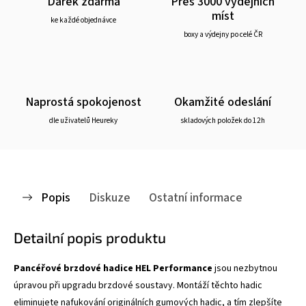
Dárek zdarma
Přes 3000 výdejních
míst
ke každé objednávce
boxy a výdejny po celé ČR
Naprostá spokojenost
Okamžité odeslání
dle uživatelů Heureky
skladových položek do 12h
Popis
Diskuze
Ostatní informace
Detailní popis produktu
Pancéřové brzdové hadice HEL Performance
jsou nezbytnou
úpravou při upgradu brzdové soustavy. Montáží těchto hadic
eliminujete nafukování originálních gumových hadic, a tím zlepšíte