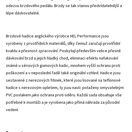
odezvu brzdového pedálu. Brzdy se tak stanou předvídatelnější a
lépe dávkovatelné.
Brzdové hadice anglického výrobce HEL Performance jsou
vyrobeny z prvotřídních materiálů, díky čemuž zaručují prvotřídní
kvalitu a přesnost zpracování. Poskytují především velice přesné
dávkování brzd a jejich hladký chod, eliminaci efektu nafukování
známé u sériových gumových hadic, mnohem vyšší ochranu proti
poškození a v neposlední řadě také originální vzhled. Hadice jsou
sestavené z nerezových fitinek, které jsou lisované na teflonové
hadice s nerezovým opletem, ty jsou navíc potaženy omyvatelným
PVC povlakem jako ochrana proti oděru. Každá sada obsahuje vše
potřebné k montáži a je vyrobena jako přímá náhrada za původní
vedení.