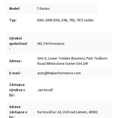
Model
:
7-Series
Typ
:
2001-2008 (E65, E66, 765, 767) sedan
Výrobní
společnost
HEL Performance
:
Unit 4, Lower Trelake Business Park Tedburn
Adresa
:
Road Whitestone Exeter EX4 2HF
E-mail
:
auto@helperformance.com
Zástupce
výrobce v
Jan Kovář
EU
:
Adresa
zástupce v
Ke Kovářovi 24, Ústí nad Labem, 40002
EU
: