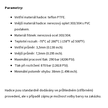
Parametry:
Vnitřní materiál hadice: teflon PTFE.
Vnější materiál hadice: nerezový oplet 303/304 s PVC
povlakem.
Materiál fitinek: nerezová ocel 303/304.
Teplotní rozsah: -70°C až 260°C (-158°F až 500°F).
Vnitřní průměr: 3,5mm (0.138 inch).
Vnější průměr: 7,5mm (0.295 inch).
Maximální pracovní tlak: 290 bar (4206 PSI).
Tlak při roztržení: 870 bar (12618 PSI).
Minimální poloměr ohybu: 38mm (1.496 inch).
Hadice jsou standardně dodávány ve průhledném (stříbrném)
provedení, ale v případě zájmu je možnost volby barvy na zakázku.