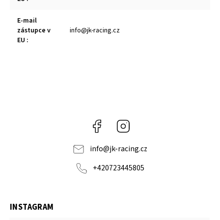
E-mail
zástupce v
info@jk-racing.cz
EU
:
Facebook
Instagram
info
@
jk-racing.cz
+420723445805
INSTAGRAM