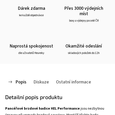
Dárek zdarma
Přes 3000 výdejních
míst
ke každé objednávce
boxy a výdejny po celé ČR
Naprostá spokojenost
Okamžité odeslání
dle uživatelů Heureky
skladových položek do 12h
Popis
Diskuze
Ostatní informace
Detailní popis produktu
Pancéřové brzdové hadice HEL Performance
jsou nezbytnou
úpravou při upgradu brzdové soustavy. Montáží těchto hadic