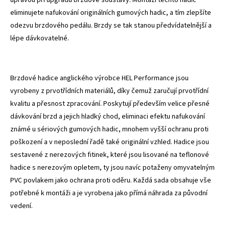
eliminujete nafukování originálních gumových hadic, a tím zlepšíte
odezvu brzdového pedálu. Brzdy se tak stanou předvídatelnější a
lépe dávkovatelné.
Brzdové hadice anglického výrobce HEL Performance jsou
vyrobeny z prvotřídních materiálů, díky čemuž zaručují prvotřídní
kvalitu a přesnost zpracování. Poskytují především velice přesné
dávkování brzd a jejich hladký chod, eliminaci efektu nafukování
známé u sériových gumových hadic, mnohem vyšší ochranu proti
poškození a v neposlední řadě také originální vzhled. Hadice jsou
sestavené z nerezových fitinek, které jsou lisované na teflonové
hadice s nerezovým opletem, ty jsou navíc potaženy omyvatelným
PVC povlakem jako ochrana proti oděru. Každá sada obsahuje vše
potřebné k montáži a je vyrobena jako přímá náhrada za původní
vedení.