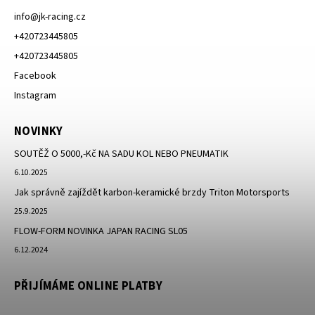
info
@
jk-racing.cz
+420723445805
+420723445805
Facebook
Instagram
NOVINKY
SOUTĚŽ O 5000,-Kč NA SADU KOL NEBO PNEUMATIK
6.10.2025
Jak správně zajíždět karbon-keramické brzdy Triton Motorsports
25.9.2025
FLOW-FORM NOVINKA JAPAN RACING SL05
6.12.2024
PŘIJÍMÁME ONLINE PLATBY