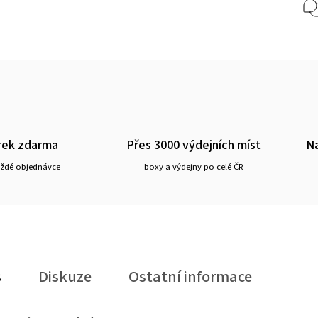
rek zdarma
Přes 3000 výdejních míst
Na
aždé objednávce
boxy a výdejny po celé ČR
s
Diskuze
Ostatní informace