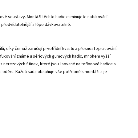
vé soustavy. Montáží těchto hadic eliminujete nafukování
 předvídatelnější a lépe dávkovatelné.
, díky čemuž zaručují prvotřídní kvalitu a přesnost zpracování.
 nafukování známé u sériových gumových hadic, mnohem vyšší
z nerezových fitinek, které jsou lisované na teflonové hadice s
 oděru. Každá sada obsahuje vše potřebné k montáži a je