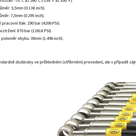
rozsah: -70°C až 260°C (-158°F až 500°F).
růměr: 3,5mm (0.138 inch).
ůměr: 7,5mm (0.295 inch).
 pracovní tlak: 290 bar (4206 PSI).
roztržení: 870 bar (12618 PSI).
í poloměr ohybu: 38mm (1.496 inch).
andardně dodávány ve průhledném (stříbrném) provedení, ale v případě záj