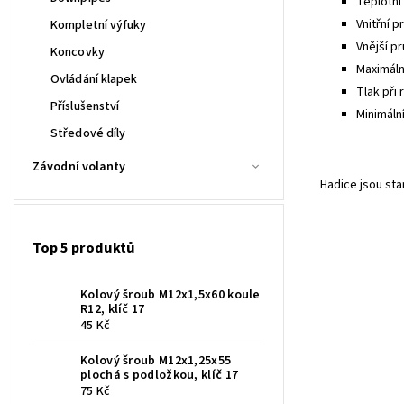
Teplotní 
Vnitřní p
Kompletní výfuky
Vnější pr
Koncovky
Maximální
Ovládání klapek
Tlak při 
Příslušenství
Minimáln
Středové díly
Závodní volanty
Hadice jsou st
Top 5 produktů
Kolový šroub M12x1,5x60 koule
R12, klíč 17
45 Kč
Kolový šroub M12x1,25x55
plochá s podložkou, klíč 17
75 Kč