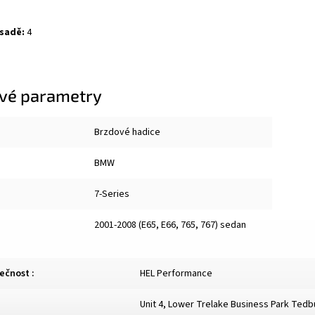
 sadě:
4
vé parametry
Brzdové hadice
BMW
7-Series
2001-2008 (E65, E66, 765, 767) sedan
lečnost
:
HEL Performance
Unit 4, Lower Trelake Business Park Ted