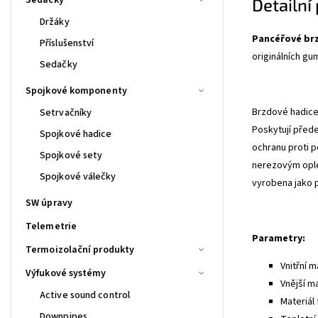
Detailní
Držáky
Pancéřové br
Příslušenství
originálních gu
Sedačky
Spojkové komponenty
Brzdové hadice 
Setrvačníky
Poskytují před
Spojkové hadice
ochranu proti p
Spojkové sety
nerezovým ople
Spojkové válečky
vyrobena jako 
SW úpravy
Telemetrie
Parametry:
Termoizolační produkty
Vnitřní m
Výfukové systémy
Vnější m
Active sound control
Materiál 
Downpipes