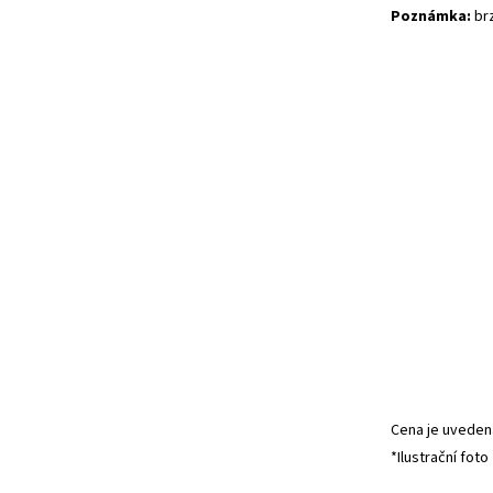
Poznámka:
brz
Cena je uvedena
*Ilustrační foto