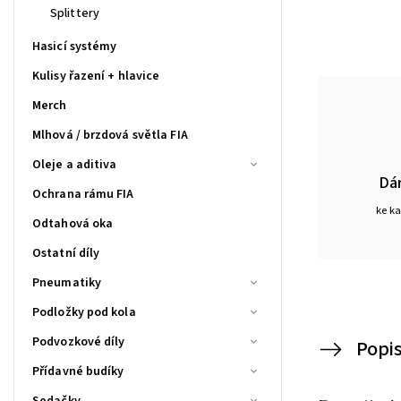
Splittery
Hasicí systémy
Kulisy řazení + hlavice
Merch
Mlhová / brzdová světla FIA
Oleje a aditiva
Dá
Ochrana rámu FIA
ke k
Odtahová oka
Ostatní díly
Pneumatiky
Podložky pod kola
Podvozkové díly
Popi
Přídavné budíky
Sedačky