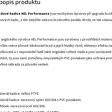
 popis produktu
zdové hadice HEL Performance
jsou nezbytnou úpravou při upgradu brzdo
mových hadic, a tím zlepšíte odezvu brzdového pedálu. Brzdy se tak stanou
anglického výrobce HEL Performance jsou vyrobeny z prvotřídních materiálů
evším velice přesné dávkování brzd a jejich hladký chod, eliminaci efektu
oškození a v neposlední řadě také originální vzhled. Hadice jsou sestavené 
tem, ty jsou navíc potaženy omyvatelným PVC povlakem jako ochrana proti
přímá náhrada za původní vedení.
ateriál hadice: teflon PTFE.
ateriál hadice: nerezový oplet 303/304 s PVC povlakem.
fitinek: nerezová ocel 303/304.