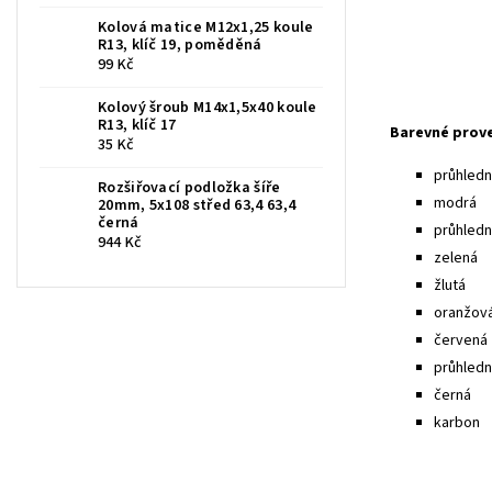
Kolová matice M12x1,25 koule
R13, klíč 19, poměděná
99 Kč
Kolový šroub M14x1,5x40 koule
R13, klíč 17
Barevné prov
35 Kč
průhledná
Rozšiřovací podložka šíře
modrá
20mm, 5x108 střed 63,4 63,4
černá
průhled
944 Kč
zelená
žlutá
oranžov
červená
průhledn
černá
karbon