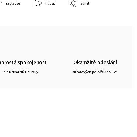
Zeptat se
Hlídat
Sdílet
prostá spokojenost
Okamžité odeslání
dle uživatelů Heureky
skladových položek do 12h