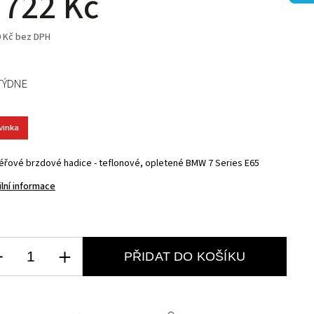
 722 Kč
0 Kč bez DPH
TÝDNE
vinka
éřové brzdové hadice - teflonové, opletené BMW 7 Series E65
ilní informace
PŘIDAT DO KOŠÍKU