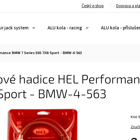
Český e-shop
Doprava a pl
ir jack system
ALU kola - racing
ALU kola - přísluše
mance BMW 7 Series E65 730i Sport - BMW-4-563
ové hadice HEL Performan
 Sport - BMW-4-563
Kód:
Znač