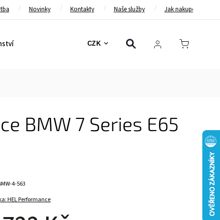
atba
Novinky
Kontakty
Naše služby
Jak nakupovat
nství
Bezpečnostní pásy
Bezpečnostní rámy
Brzd
CZK
ce BMW 7 Series E65
BMW-4-563
ka:
HEL Performance