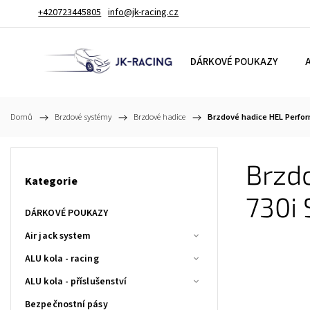
+420723445805
info@jk-racing.cz
DÁRKOVÉ POUKAZY
A
Domů
/
Brzdové systémy
/
Brzdové hadice
/
Brzdové hadice HEL Perfor
Brzd
Kategorie
730i
DÁRKOVÉ POUKAZY
Air jack system
ALU kola - racing
ALU kola - příslušenství
Bezpečnostní pásy