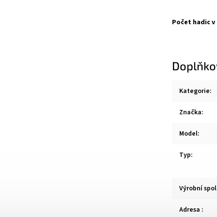
Počet hadic v
Doplňko
Kategorie
:
Značka
:
Model
:
Typ
:
Výrobní spo
Adresa
: