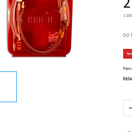
2
2 25
DO 
No
Panc
Deta