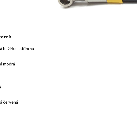
edení:
 bužírka - stříbrná
ná modrá
á
á červená