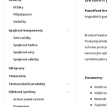
Držáky
Pancéřové br
Příslušenství
originálních gu
Sedačky
Spojkové komponenty
Brzdové hadice 
Setrvačníky
Poskytují před
Spojkové hadice
ochranu proti p
Spojkové sety
nerezovým ople
vyrobena jako 
Spojkové válečky
SW úpravy
Telemetrie
Parametry:
Termoizolační produkty
Vnitřní m
Výfukové systémy
Vnější m
Materiál 
Active sound control
Teplotní 
Downpipes