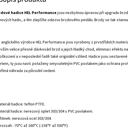
zdové hadice HEL Performance
jsou nezbytnou úpravou při upgradu brzdo
mových hadic, a tím zlepšíte odezvu brzdového pedálu. Brzdy se tak stanou
anglického výrobce HEL Performance jsou vyrobeny z prvotřídních materiálů
evším velice přesné dávkování brzd a jejich hladký chod, eliminaci efektu
oškození a v neposlední řadě také originální vzhled. Hadice jsou sestavené 
tem, ty jsou navíc potaženy omyvatelným PVC povlakem jako ochrana proti
přímá náhrada za původní vedení.
ateriál hadice: teflon PTFE.
ateriál hadice: nerezový oplet 303/304 s PVC povlakem.
fitinek: nerezová ocel 303/304.
rozsah: -70°C až 260°C (-158°F až 500°F).