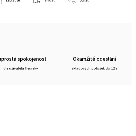
Zeptat se
Hlídat
Sdílet
prostá spokojenost
Okamžité odeslání
dle uživatelů Heureky
skladových položek do 12h