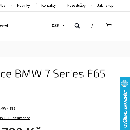
atba
Novinky
Kontakty
Naše služby
Jak nakupovat
nství
Bezpečnostní pásy
Bezpečnostní rámy
Brzd
CZK
ce BMW 7 Series E65
BMW-4-558
ka:
HEL Performance