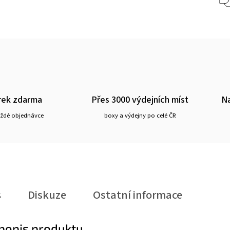
rek zdarma
Přes 3000 výdejních míst
Na
aždé objednávce
boxy a výdejny po celé ČR
s
Diskuze
Ostatní informace
 popis produktu