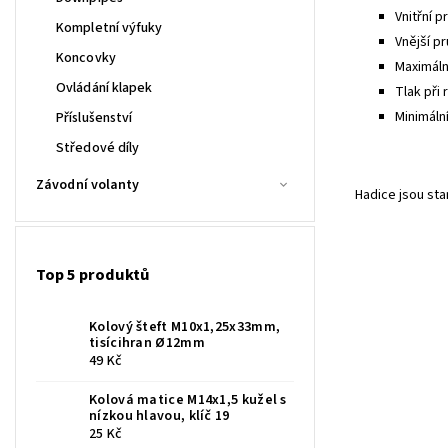
Vnitřní p
Kompletní výfuky
Vnější pr
Koncovky
Maximální
Ovládání klapek
Tlak při 
Minimáln
Příslušenství
Středové díly
Závodní volanty
Hadice jsou st
Top 5 produktů
Kolový šteft M10x1,25x33mm,
tisícihran Ø12mm
49 Kč
Kolová matice M14x1,5 kužel s
nízkou hlavou, klíč 19
25 Kč