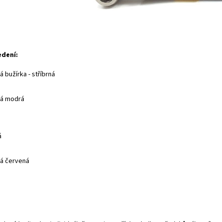
edení:
 bužírka - stříbrná
ná modrá
á
á červená