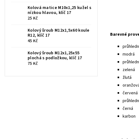
Kolová matice M10x1,25 kužel s
nízkou hlavou, klíč 17
25 Kč
Kolový šroub M12x1,5x60 koule
Barevné prov
R12, klíč 17
45 Kč
průhledná
Kolový šroub M12x1,25x55
modrá
plochá s podložkou, klíč 17
průhled
75 Kč
zelená
žlutá
oranžov
červená
průhledn
černá
karbon