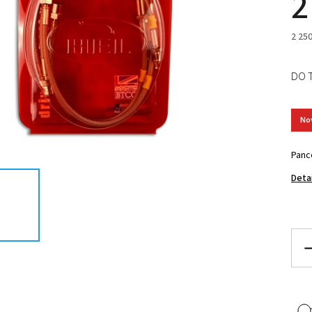
2
2 25
DO 
No
Panc
Deta