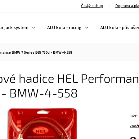
Český e-shop
Doprava a pl
ir jack system
ALU kola - racing
ALU kola - přísluše
rmance BMW 7 Series E65 730d - BMW-4-558
ové hadice HEL Performan
 - BMW-4-558
Kód:
Znač