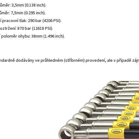
růměr: 3,5mm (0.138 inch).
ůměr: 7,5mm (0.295 inch).
 pracovní tlak: 290 bar (4206 PSI).
roztržení: 870 bar (12618 PSI).
í poloměr ohybu: 38mm (1.496 inch).
andardně dodávány ve průhledném (stříbrném) provedení, ale v případě záj