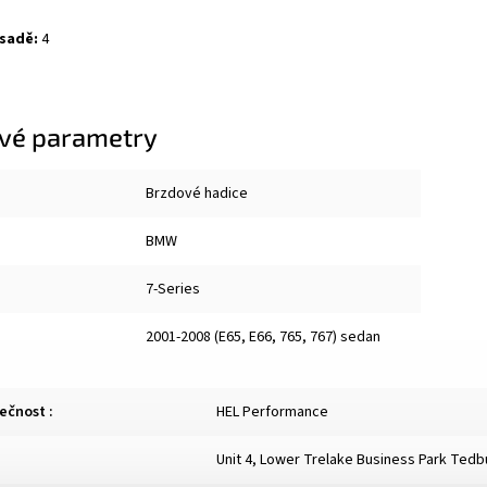
 sadě:
4
vé parametry
Brzdové hadice
BMW
7-Series
2001-2008 (E65, E66, 765, 767) sedan
lečnost
:
HEL Performance
Unit 4, Lower Trelake Business Park Ted