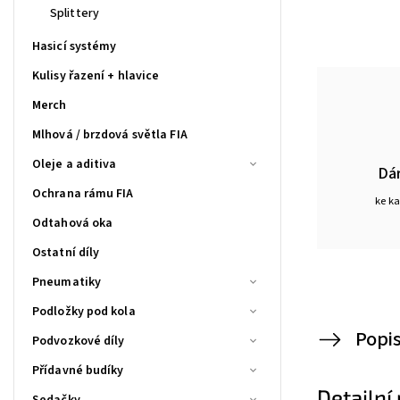
Splittery
Hasicí systémy
Kulisy řazení + hlavice
Merch
Mlhová / brzdová světla FIA
Oleje a aditiva
Dá
Ochrana rámu FIA
ke k
Odtahová oka
Ostatní díly
Pneumatiky
Podložky pod kola
Popi
Podvozkové díly
Přídavné budíky
Detailní
Sedačky