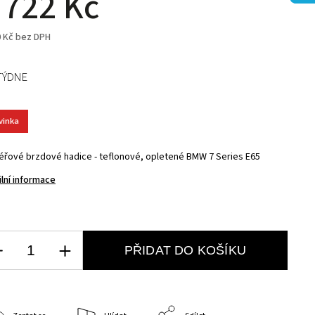
 722 Kč
0 Kč bez DPH
TÝDNE
vinka
éřové brzdové hadice - teflonové, opletené BMW 7 Series E65
ilní informace
PŘIDAT DO KOŠÍKU