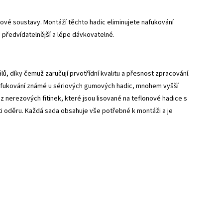
vé soustavy. Montáží těchto hadic eliminujete nafukování
 předvídatelnější a lépe dávkovatelné.
, díky čemuž zaručují prvotřídní kvalitu a přesnost zpracování.
 nafukování známé u sériových gumových hadic, mnohem vyšší
z nerezových fitinek, které jsou lisované na teflonové hadice s
 oděru. Každá sada obsahuje vše potřebné k montáži a je