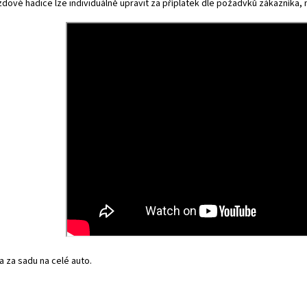
dové hadice lze individuálně upravit za příplatek dle požadvků zákazníka, na
 za sadu na celé auto.