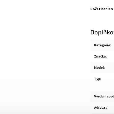
Počet hadic v
Doplňko
Kategorie
:
Značka
:
Model
:
Typ
:
Výrobní spo
Adresa
: