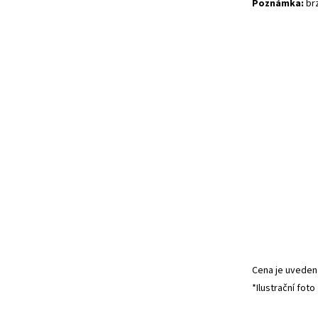
Poznámka:
brz
Cena je uvedena
*Ilustrační foto