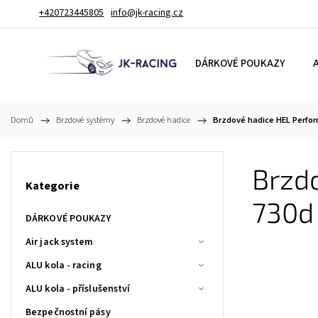
+420723445805
info@jk-racing.cz
DÁRKOVÉ POUKAZY
A
Domů
/
Brzdové systémy
/
Brzdové hadice
/
Brzdové hadice HEL Perfo
Brzd
Kategorie
730d
DÁRKOVÉ POUKAZY
Air jack system
ALU kola - racing
ALU kola - příslušenství
Bezpečnostní pásy