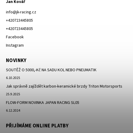
Jan Kovář
info
@
jk-racing.cz
+420723445805
+420723445805
Facebook
Instagram
NOVINKY
SOUTĚŽ O 5000,-Kč NA SADU KOL NEBO PNEUMATIK
6.10.2025
Jak správně zajíždět karbon-keramické brzdy Triton Motorsports
25.9.2025
FLOW-FORM NOVINKA JAPAN RACING SL05
6.12.2024
PŘIJÍMÁME ONLINE PLATBY