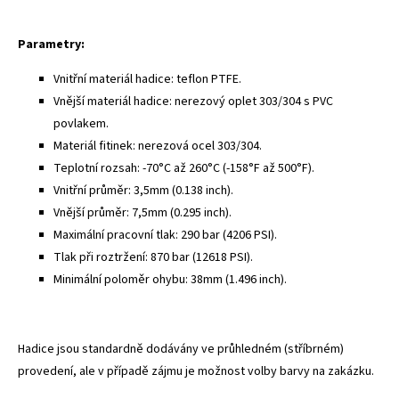
Parametry:
Vnitřní materiál hadice: teflon PTFE.
Vnější materiál hadice: nerezový oplet 303/304 s PVC
povlakem.
Materiál fitinek: nerezová ocel 303/304.
Teplotní rozsah: -70°C až 260°C (-158°F až 500°F).
Vnitřní průměr: 3,5mm (0.138 inch).
Vnější průměr: 7,5mm (0.295 inch).
Maximální pracovní tlak: 290 bar (4206 PSI).
Tlak při roztržení: 870 bar (12618 PSI).
Minimální poloměr ohybu: 38mm (1.496 inch).
Hadice jsou standardně dodávány ve průhledném (stříbrném)
provedení, ale v případě zájmu je možnost volby barvy na zakázku.