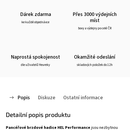
Dárek zdarma
Přes 3000 výdejních
míst
ke každé objednávce
boxy a výdejny po celé ČR
Naprostá spokojenost
Okamžité odeslání
dle uživatelů Heureky
skladových položek do 12h
Popis
Diskuze
Ostatní informace
Detailní popis produktu
Pancéřové brzdové hadice HEL Performance
jsou nezbytnou