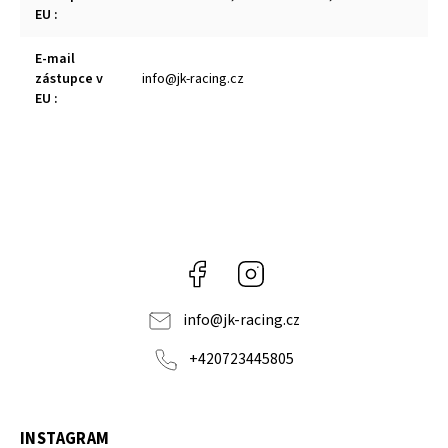
EU
:
E-mail
zástupce v
info@jk-racing.cz
EU
:
Facebook
Instagram
info
@
jk-racing.cz
+420723445805
INSTAGRAM