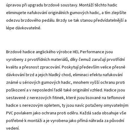
úpravou při upgradu brzdové soustavy. Montáží těchto hadic
eliminujete nafukování originálních gumových hadic, a tím zlepšíte
odezvu brzdového pedálu. Brzdy se tak stanou předvídatelnější a
lépe dávkovatelné.
Brzdové hadice anglického výrobce HEL Performance jsou
vyrobeny z prvotřídních materiálů, díky čemuž zaručují prvotřídní
kvalitu a přesnost zpracování. Poskytují především velice přesné
dávkování brzd a jejich hladký chod, eliminaci efektu nafukování
známé u sériových gumových hadic, mnohem vyšší ochranu proti
poškození a v neposlední řadě také originální vzhled. Hadice jsou
sestavené z nerezových fitinek, které jsou lisované na teflonové
hadice s nerezovým opletem, ty jsou navíc potaženy omyvatelným
PVC povlakem jako ochrana proti oděru. Každá sada obsahuje vše
potřebné k montáži a je vyrobena jako přímá náhrada za původní
vedení.