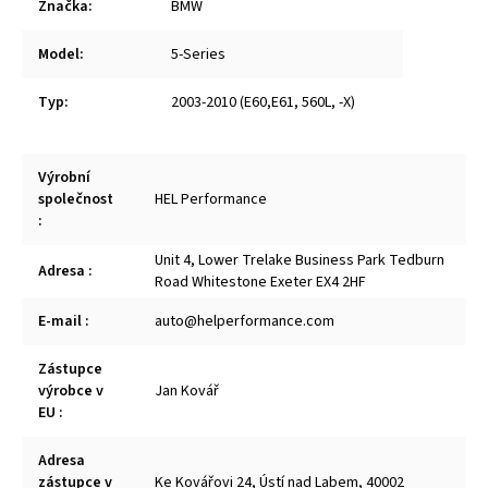
Značka
:
BMW
Model
:
5-Series
Typ
:
2003-2010 (E60,E61, 560L, -X)
Výrobní
společnost
HEL Performance
:
Unit 4, Lower Trelake Business Park Tedburn
Adresa
:
Road Whitestone Exeter EX4 2HF
E-mail
:
auto@helperformance.com
Zástupce
výrobce v
Jan Kovář
EU
:
Adresa
zástupce v
Ke Kovářovi 24, Ústí nad Labem, 40002