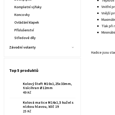
Teplotní 
Vnitřní p
Kompletní výfuky
Vnější pr
Koncovky
Maximální
Ovládání klapek
Tlak při 
Příslušenství
Minimáln
Středové díly
Závodní volanty
Hadice jsou st
Top 5 produktů
Kolový šteft M10x1,25x33mm,
tisícihran Ø12mm
49 Kč
Kolová matice M14x1,5 kužel s
nízkou hlavou, klíč 19
25 Kč