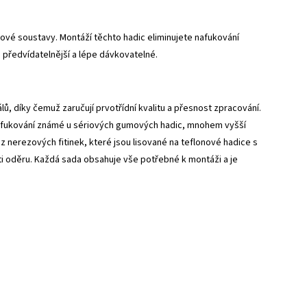
vé soustavy. Montáží těchto hadic eliminujete nafukování
 předvídatelnější a lépe dávkovatelné.
, díky čemuž zaručují prvotřídní kvalitu a přesnost zpracování.
 nafukování známé u sériových gumových hadic, mnohem vyšší
z nerezových fitinek, které jsou lisované na teflonové hadice s
 oděru. Každá sada obsahuje vše potřebné k montáži a je