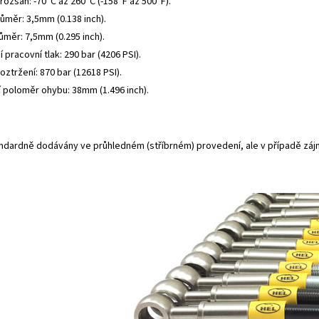
rozsah: -70°C až 260°C (-158°F až 500°F).
růměr: 3,5mm (0.138 inch).
ůměr: 7,5mm (0.295 inch).
 pracovní tlak: 290 bar (4206 PSI).
roztržení: 870 bar (12618 PSI).
í poloměr ohybu: 38mm (1.496 inch).
andardně dodávány ve průhledném (stříbrném) provedení, ale v případě záj