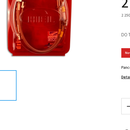
2
2 25
DO 
No
Panc
Deta