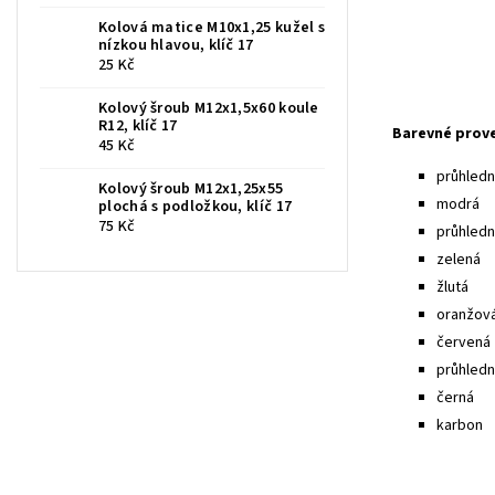
Kolová matice M10x1,25 kužel s
nízkou hlavou, klíč 17
25 Kč
Kolový šroub M12x1,5x60 koule
R12, klíč 17
Barevné prov
45 Kč
průhledná
Kolový šroub M12x1,25x55
modrá
plochá s podložkou, klíč 17
75 Kč
průhled
zelená
žlutá
oranžov
červená
průhledn
černá
karbon