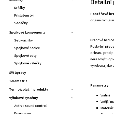
Detailní
Držáky
Pancéřové br
Příslušenství
originálních gu
Sedačky
Spojkové komponenty
Brzdové hadice 
Setrvačníky
Poskytují před
Spojkové hadice
ochranu proti p
Spojkové sety
nerezovým ople
Spojkové válečky
vyrobena jako 
SW úpravy
Telemetrie
Parametry:
Termoizolační produkty
Vnitřní m
Výfukové systémy
Vnější m
Active sound control
Materiál 
Downpipes