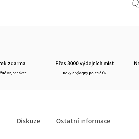
rek zdarma
Přes 3000 výdejních míst
Na
aždé objednávce
boxy a výdejny po celé ČR
s
Diskuze
Ostatní informace