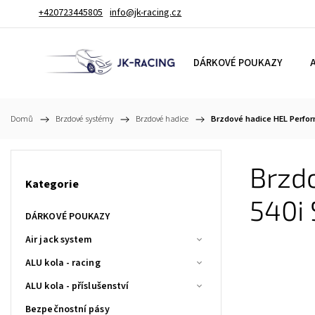
+420723445805
info@jk-racing.cz
DÁRKOVÉ POUKAZY
A
Domů
/
Brzdové systémy
/
Brzdové hadice
/
Brzdové hadice HEL Perfor
Brzd
Kategorie
540i
DÁRKOVÉ POUKAZY
Air jack system
ALU kola - racing
ALU kola - příslušenství
Bezpečnostní pásy