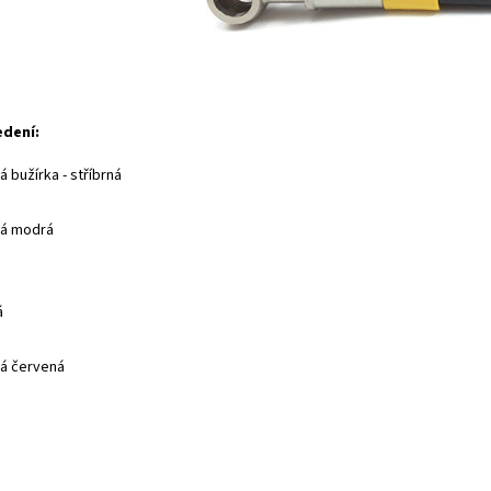
edení:
 bužírka - stříbrná
ná modrá
á
á červená