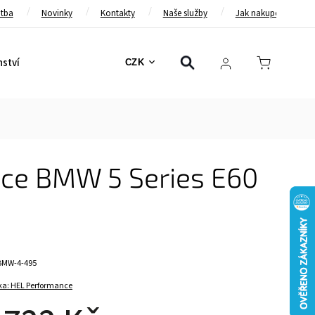
atba
Novinky
Kontakty
Naše služby
Jak nakupovat
nství
Bezpečnostní pásy
Bezpečnostní rámy
Brzd
CZK
ce BMW 5 Series E60
BMW-4-495
ka:
HEL Performance