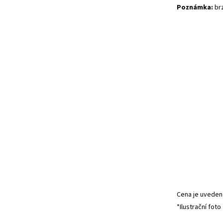
Poznámka:
brz
Cena je uvedena
*Ilustrační foto