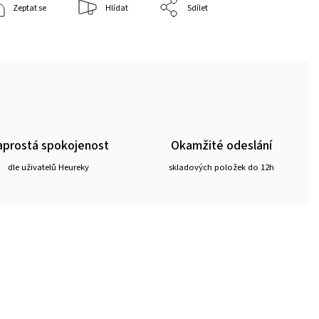
Zeptat se
Hlídat
Sdílet
prostá spokojenost
Okamžité odeslání
dle uživatelů Heureky
skladových položek do 12h