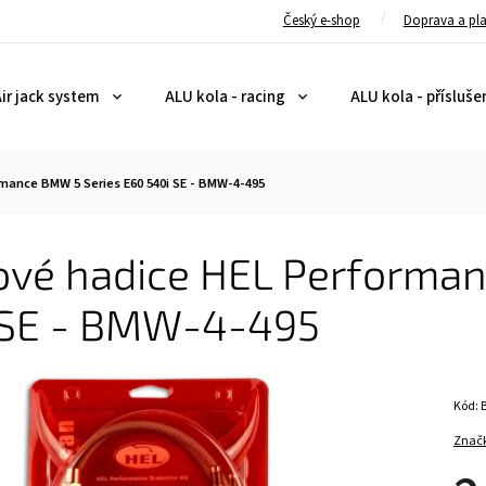
Český e-shop
Doprava a pl
ir jack system
ALU kola - racing
ALU kola - přísluše
mance BMW 5 Series E60 540i SE - BMW-4-495
ové hadice HEL Performan
 SE - BMW-4-495
Kód:
Znač