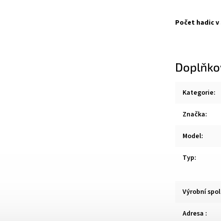
Počet hadic v
Doplňko
Kategorie
:
Značka
:
Model
:
Typ
:
Výrobní spo
Adresa
: