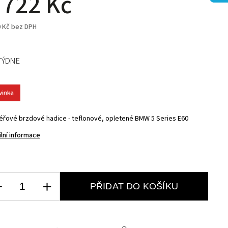
 722 Kč
0 Kč bez DPH
TÝDNE
vinka
éřové brzdové hadice - teflonové, opletené BMW 5 Series E60
ilní informace
PŘIDAT DO KOŠÍKU