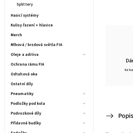
Splittery
Hasicí systémy
Kulisy řazení + hlavice
Merch
Mlhová / brzdová světla FIA
Oleje a aditiva
Dá
Ochrana rámu FIA
ke k
Odtahová oka
Ostatní díly
Pneumatiky
Podložky pod kola
Podvozkové díly
Popi
Přídavné budíky
Sedačky