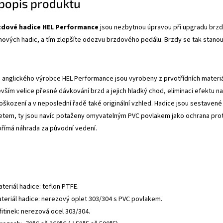
 popis produktu
zdové hadice HEL Performance
jsou nezbytnou úpravou při upgradu brzdo
mových hadic, a tím zlepšíte odezvu brzdového pedálu. Brzdy se tak stanou
anglického výrobce HEL Performance jsou vyrobeny z prvotřídních materiálů
evším velice přesné dávkování brzd a jejich hladký chod, eliminaci efektu
oškození a v neposlední řadě také originální vzhled. Hadice jsou sestavené 
tem, ty jsou navíc potaženy omyvatelným PVC povlakem jako ochrana proti
přímá náhrada za původní vedení.
ateriál hadice: teflon PTFE.
ateriál hadice: nerezový oplet 303/304 s PVC povlakem.
fitinek: nerezová ocel 303/304.