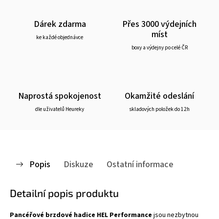
Dárek zdarma
Přes 3000 výdejních
míst
ke každé objednávce
boxy a výdejny po celé ČR
Naprostá spokojenost
Okamžité odeslání
dle uživatelů Heureky
skladových položek do 12h
Popis
Diskuze
Ostatní informace
Detailní popis produktu
Pancéřové brzdové hadice HEL Performance
jsou nezbytnou