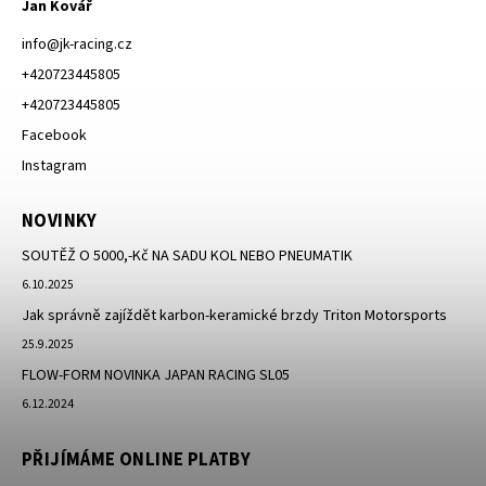
Jan Kovář
info
@
jk-racing.cz
+420723445805
+420723445805
Facebook
Instagram
NOVINKY
SOUTĚŽ O 5000,-Kč NA SADU KOL NEBO PNEUMATIK
6.10.2025
Jak správně zajíždět karbon-keramické brzdy Triton Motorsports
25.9.2025
FLOW-FORM NOVINKA JAPAN RACING SL05
6.12.2024
PŘIJÍMÁME ONLINE PLATBY