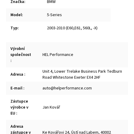
Značka
:
BMW
Model
:
5-Series
Typ
:
2003-2010 (E60,E61, 560L, -X)
Výrobní
společnost
HEL Performance
:
Unit 4, Lower Trelake Business Park Tedburn
Adresa
:
Road Whitestone Exeter EX4 2HF
E-mail
:
auto@helperformance.com
Zástupce
výrobce v
Jan Kovář
EU
:
Adresa
zástupce v
Ke Kovářovi 24, Ústí nad Labem, 40002