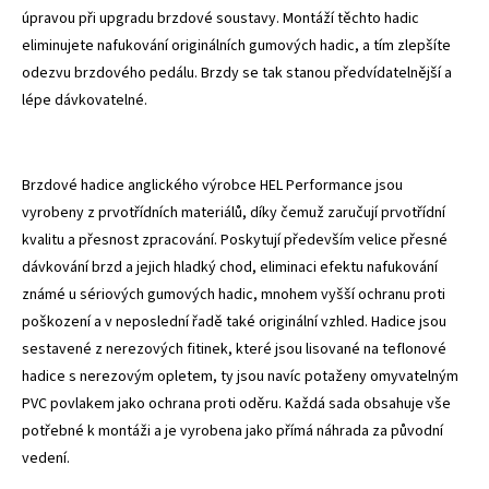
úpravou při upgradu brzdové soustavy. Montáží těchto hadic
eliminujete nafukování originálních gumových hadic, a tím zlepšíte
odezvu brzdového pedálu. Brzdy se tak stanou předvídatelnější a
lépe dávkovatelné.
Brzdové hadice anglického výrobce HEL Performance jsou
vyrobeny z prvotřídních materiálů, díky čemuž zaručují prvotřídní
kvalitu a přesnost zpracování. Poskytují především velice přesné
dávkování brzd a jejich hladký chod, eliminaci efektu nafukování
známé u sériových gumových hadic, mnohem vyšší ochranu proti
poškození a v neposlední řadě také originální vzhled. Hadice jsou
sestavené z nerezových fitinek, které jsou lisované na teflonové
hadice s nerezovým opletem, ty jsou navíc potaženy omyvatelným
PVC povlakem jako ochrana proti oděru. Každá sada obsahuje vše
potřebné k montáži a je vyrobena jako přímá náhrada za původní
vedení.