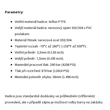
Parametry:
Vnitřní materiál hadice: teflon PTFE.
Vnější materiál hadice: nerezový oplet 303/304 s PVC
povlakem.
Materiál fitinek: nerezová ocel 303/304.
Teplotní rozsah: -70°C až 260°C (-158°F až 500°F).
Vnitřní průměr: 3,5mm (0.138 inch).
Vnější průměr: 7,5mm (0.295 inch).
Maximální pracovní tlak: 290 bar (4206 PSI).
Tlak při roztržení: 870 bar (12618 PSI).
Minimální poloměr ohybu: 38mm (1.496 inch).
Hadice jsou standardně dodávány ve průhledném (stříbrném)
provedení, ale v případě zájmu je možnost volby barvy na zakázku.