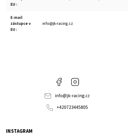
EU
:
E-mail
zástupce v
info@jk-racing.cz
EU
:
Facebook
Instagram
info
@
jk-racing.cz
+420723445805
INSTAGRAM