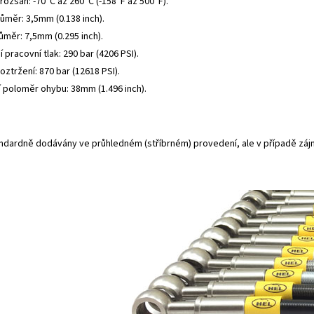
rozsah: -70°C až 260°C (-158°F až 500°F).
růměr: 3,5mm (0.138 inch).
ůměr: 7,5mm (0.295 inch).
 pracovní tlak: 290 bar (4206 PSI).
roztržení: 870 bar (12618 PSI).
í poloměr ohybu: 38mm (1.496 inch).
andardně dodávány ve průhledném (stříbrném) provedení, ale v případě záj