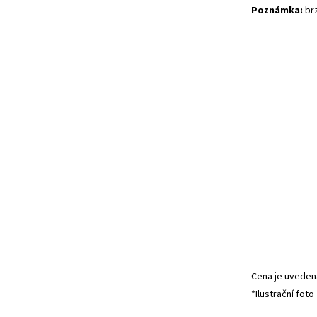
Poznámka:
brz
Cena je uvedena
*Ilustrační foto