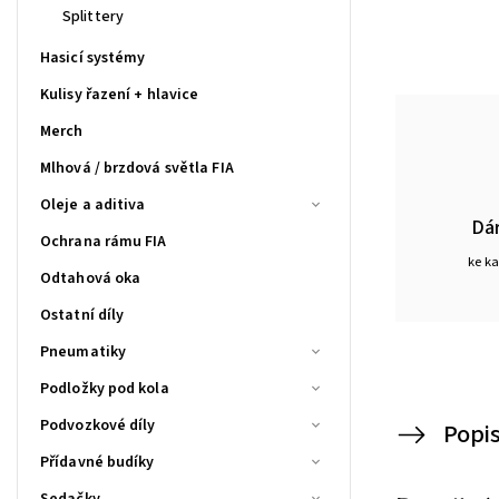
Splittery
Hasicí systémy
Kulisy řazení + hlavice
Merch
Mlhová / brzdová světla FIA
Oleje a aditiva
Dá
Ochrana rámu FIA
ke k
Odtahová oka
Ostatní díly
Pneumatiky
Podložky pod kola
Podvozkové díly
Popi
Přídavné budíky
Sedačky