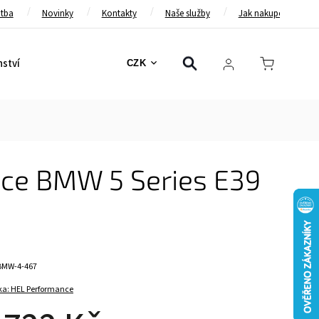
atba
Novinky
Kontakty
Naše služby
Jak nakupovat
nství
Bezpečnostní pásy
Bezpečnostní rámy
Brzd
CZK
ce BMW 5 Series E39
BMW-4-467
ka:
HEL Performance