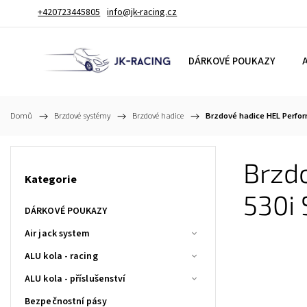
+420723445805
info@jk-racing.cz
DÁRKOVÉ POUKAZY
A
Domů
/
Brzdové systémy
/
Brzdové hadice
/
Brzdové hadice HEL Perfor
Brzd
Kategorie
530i
DÁRKOVÉ POUKAZY
Air jack system
ALU kola - racing
ALU kola - příslušenství
Bezpečnostní pásy