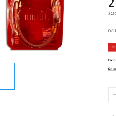
2
2 25
DO 
No
Panc
Deta