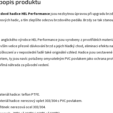
 popis produktu
zdové hadice HEL Performance
jsou nezbytnou úpravou při upgradu brzdo
mových hadic, a tím zlepšíte odezvu brzdového pedálu. Brzdy se tak stanou
anglického výrobce HEL Performance jsou vyrobeny z prvotřídních materiálů
evším velice přesné dávkování brzd a jejich hladký chod, eliminaci efektu
oškození a v neposlední řadě také originální vzhled. Hadice jsou sestavené 
tem, ty jsou navíc potaženy omyvatelným PVC povlakem jako ochrana proti
přímá náhrada za původní vedení.
ateriál hadice: teflon PTFE.
ateriál hadice: nerezový oplet 303/304 s PVC povlakem.
fitinek: nerezová ocel 303/304.