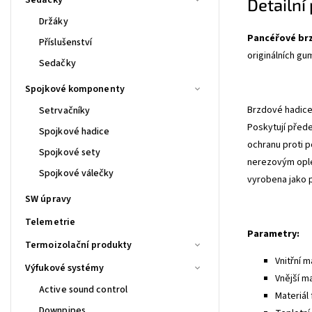
Detailní
Držáky
Pancéřové br
Příslušenství
originálních gu
Sedačky
Spojkové komponenty
Brzdové hadice 
Setrvačníky
Poskytují před
Spojkové hadice
ochranu proti p
Spojkové sety
nerezovým ople
Spojkové válečky
vyrobena jako 
SW úpravy
Telemetrie
Parametry:
Termoizolační produkty
Vnitřní m
Výfukové systémy
Vnější m
Active sound control
Materiál 
Downpipes