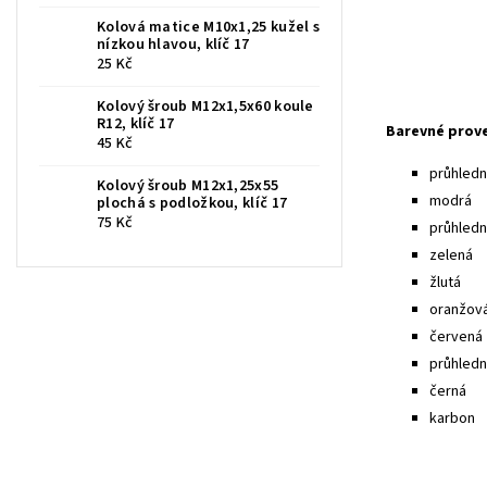
Kolová matice M10x1,25 kužel s
nízkou hlavou, klíč 17
25 Kč
Kolový šroub M12x1,5x60 koule
R12, klíč 17
Barevné prov
45 Kč
průhledná
Kolový šroub M12x1,25x55
modrá
plochá s podložkou, klíč 17
75 Kč
průhled
zelená
žlutá
oranžov
červená
průhledn
černá
karbon