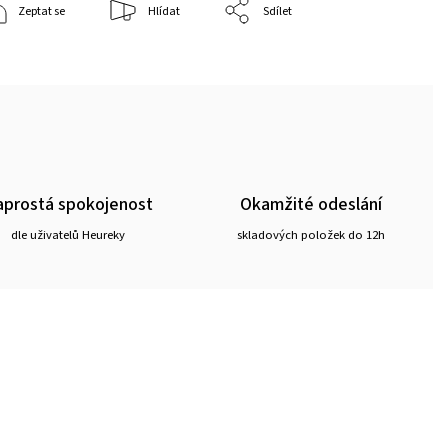
Zeptat se
Hlídat
Sdílet
prostá spokojenost
Okamžité odeslání
dle uživatelů Heureky
skladových položek do 12h