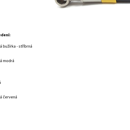
edení:
 bužírka - stříbrná
ná modrá
á
á červená