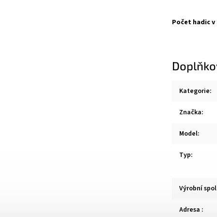
Počet hadic v
Doplňko
Kategorie
:
Značka
:
Model
:
Typ
:
Výrobní spo
Adresa
: