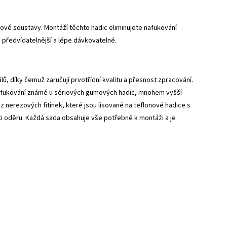
vé soustavy. Montáží těchto hadic eliminujete nafukování
 předvídatelnější a lépe dávkovatelné.
, díky čemuž zaručují prvotřídní kvalitu a přesnost zpracování.
 nafukování známé u sériových gumových hadic, mnohem vyšší
z nerezových fitinek, které jsou lisované na teflonové hadice s
 oděru. Každá sada obsahuje vše potřebné k montáži a je