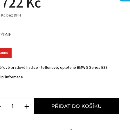
 722 Kč
0 Kč bez DPH
TÝDNE
vinka
éřové brzdové hadice - teflonové, opletené BMW 5 Series E39
ilní informace
PŘIDAT DO KOŠÍKU