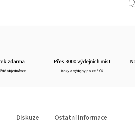
rek zdarma
Přes 3000 výdejních míst
Na
aždé objednávce
boxy a výdejny po celé ČR
s
Diskuze
Ostatní informace