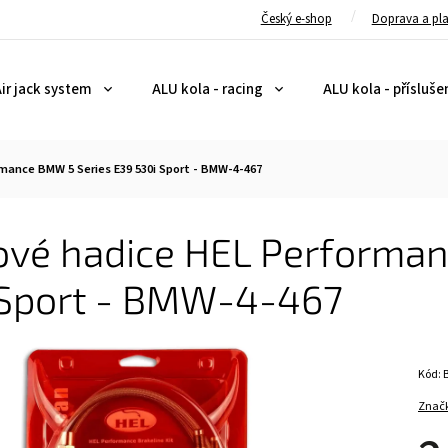
Český e-shop
Doprava a pl
ir jack system
ALU kola - racing
ALU kola - přísluše
mance BMW 5 Series E39 530i Sport - BMW-4-467
ové hadice HEL Performan
 Sport - BMW-4-467
Kód:
Znač