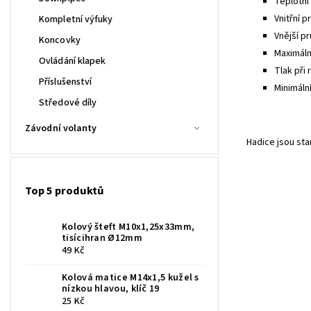
Teplotní 
Vnitřní p
Kompletní výfuky
Vnější pr
Koncovky
Maximální
Ovládání klapek
Tlak při 
Příslušenství
Minimáln
Středové díly
Závodní volanty
Hadice jsou st
Top 5 produktů
Kolový šteft M10x1,25x33mm,
tisícihran Ø12mm
49 Kč
Kolová matice M14x1,5 kužel s
nízkou hlavou, klíč 19
25 Kč