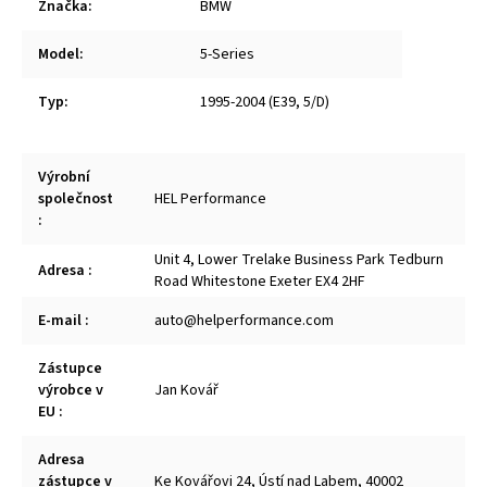
Značka
:
BMW
Model
:
5-Series
Typ
:
1995-2004 (E39, 5/D)
Výrobní
společnost
HEL Performance
:
Unit 4, Lower Trelake Business Park Tedburn
Adresa
:
Road Whitestone Exeter EX4 2HF
E-mail
:
auto@helperformance.com
Zástupce
výrobce v
Jan Kovář
EU
:
Adresa
zástupce v
Ke Kovářovi 24, Ústí nad Labem, 40002