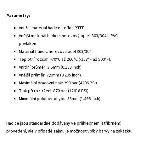
Parametry:
Vnitřní materiál hadice: teflon PTFE.
Vnější materiál hadice: nerezový oplet 303/304 s PVC
povlakem.
Materiál fitinek: nerezová ocel 303/304.
Teplotní rozsah: -70°C až 260°C (-158°F až 500°F).
Vnitřní průměr: 3,5mm (0.138 inch).
Vnější průměr: 7,5mm (0.295 inch).
Maximální pracovní tlak: 290 bar (4206 PSI).
Tlak při roztržení: 870 bar (12618 PSI).
Minimální poloměr ohybu: 38mm (1.496 inch).
Hadice jsou standardně dodávány ve průhledném (stříbrném)
provedení, ale v případě zájmu je možnost volby barvy na zakázku.