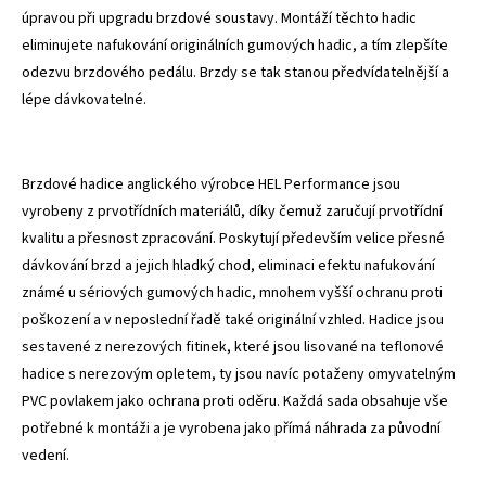
úpravou při upgradu brzdové soustavy. Montáží těchto hadic
eliminujete nafukování originálních gumových hadic, a tím zlepšíte
odezvu brzdového pedálu. Brzdy se tak stanou předvídatelnější a
lépe dávkovatelné.
Brzdové hadice anglického výrobce HEL Performance jsou
vyrobeny z prvotřídních materiálů, díky čemuž zaručují prvotřídní
kvalitu a přesnost zpracování. Poskytují především velice přesné
dávkování brzd a jejich hladký chod, eliminaci efektu nafukování
známé u sériových gumových hadic, mnohem vyšší ochranu proti
poškození a v neposlední řadě také originální vzhled. Hadice jsou
sestavené z nerezových fitinek, které jsou lisované na teflonové
hadice s nerezovým opletem, ty jsou navíc potaženy omyvatelným
PVC povlakem jako ochrana proti oděru. Každá sada obsahuje vše
potřebné k montáži a je vyrobena jako přímá náhrada za původní
vedení.