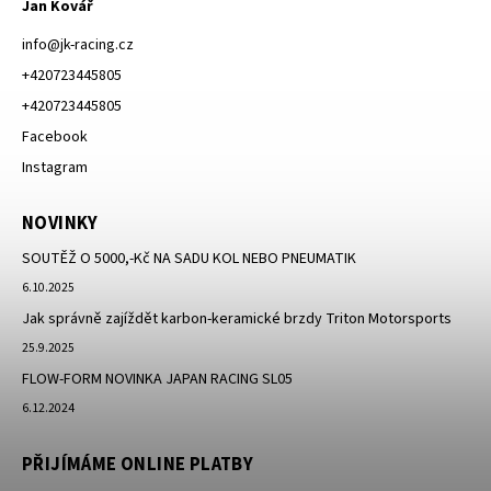
Jan Kovář
info
@
jk-racing.cz
+420723445805
+420723445805
Facebook
Instagram
NOVINKY
SOUTĚŽ O 5000,-Kč NA SADU KOL NEBO PNEUMATIK
6.10.2025
Jak správně zajíždět karbon-keramické brzdy Triton Motorsports
25.9.2025
FLOW-FORM NOVINKA JAPAN RACING SL05
6.12.2024
PŘIJÍMÁME ONLINE PLATBY