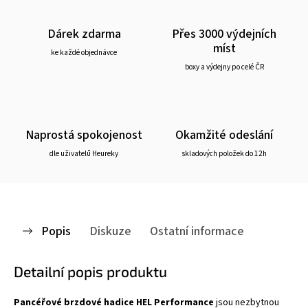
Dárek zdarma
Přes 3000 výdejních
míst
ke každé objednávce
boxy a výdejny po celé ČR
Naprostá spokojenost
Okamžité odeslání
dle uživatelů Heureky
skladových položek do 12h
Popis
Diskuze
Ostatní informace
Detailní popis produktu
Pancéřové brzdové hadice HEL Performance
jsou nezbytnou