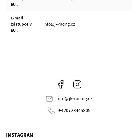
EU
:
E-mail
zástupce v
info@jk-racing.cz
EU
:
Facebook
Instagram
info
@
jk-racing.cz
+420723445805
INSTAGRAM