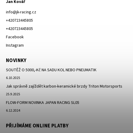
Jan Kovář
info
@
jk-racing.cz
+420723445805
+420723445805
Facebook
Instagram
NOVINKY
SOUTĚŽ O 5000,-Kč NA SADU KOL NEBO PNEUMATIK
6.10.2025
Jak správně zajíždět karbon-keramické brzdy Triton Motorsports
25.9.2025
FLOW-FORM NOVINKA JAPAN RACING SL05
6.12.2024
PŘIJÍMÁME ONLINE PLATBY