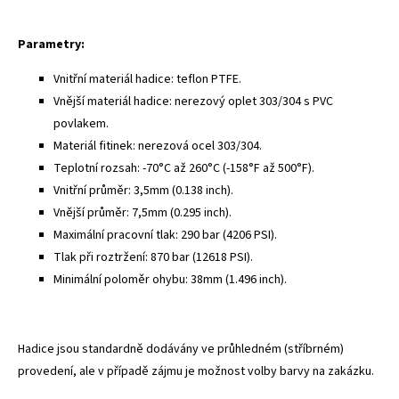
Parametry:
Vnitřní materiál hadice: teflon PTFE.
Vnější materiál hadice: nerezový oplet 303/304 s PVC
povlakem.
Materiál fitinek: nerezová ocel 303/304.
Teplotní rozsah: -70°C až 260°C (-158°F až 500°F).
Vnitřní průměr: 3,5mm (0.138 inch).
Vnější průměr: 7,5mm (0.295 inch).
Maximální pracovní tlak: 290 bar (4206 PSI).
Tlak při roztržení: 870 bar (12618 PSI).
Minimální poloměr ohybu: 38mm (1.496 inch).
Hadice jsou standardně dodávány ve průhledném (stříbrném)
provedení, ale v případě zájmu je možnost volby barvy na zakázku.