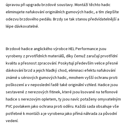
úpravou při upgradu brzdové soustavy. Montáží těchto hadic
eliminujete nafukování originálních gumových hadic, a tím zlepšíte
odezvu brzdového pedálu. Brzdy se tak stanou předvídatelnější a
lépe dávkovatelné.
Brzdové hadice anglického výrobce HEL Performance jsou
vyrobeny z prvotřídních materiálů, díky čemuž zaručují prvotřídní
kvalitu a přesnost zpracování. Poskytují především velice přesné
dávkování brzd a jejich hladký chod, eliminaci efektu nafukování
známé u sériových gumových hadic, mnohem vyšší ochranu proti
poškození a v neposlední řadě také originální vzhled. Hadice jsou
sestavené z nerezových fitinek, které jsou lisované na teflonové
hadice s nerezovým opletem, ty jsou navíc potaženy omyvatelným
PVC povlakem jako ochrana proti oděru. Každá sada obsahuje vše
potřebné k montáži a je vyrobena jako přímá náhrada za původní
vedení.