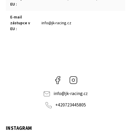
EU
:
E-mail
zástupce v
info@jk-racing.cz
EU
:
Facebook
Instagram
info
@
jk-racing.cz
+420723445805
INSTAGRAM