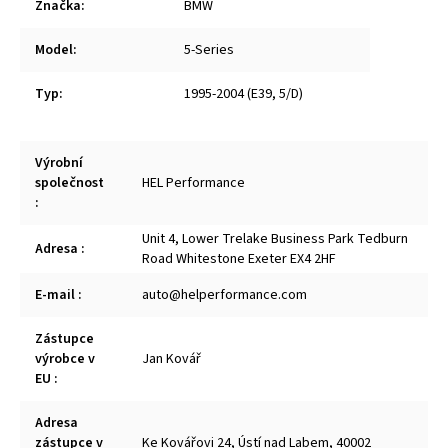
Značka
:
BMW
Model
:
5-Series
Typ
:
1995-2004 (E39, 5/D)
Výrobní
společnost
HEL Performance
:
Unit 4, Lower Trelake Business Park Tedburn
Adresa
:
Road Whitestone Exeter EX4 2HF
E-mail
:
auto@helperformance.com
Zástupce
výrobce v
Jan Kovář
EU
:
Adresa
zástupce v
Ke Kovářovi 24, Ústí nad Labem, 40002