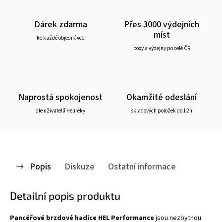
Dárek zdarma
Přes 3000 výdejních
míst
ke každé objednávce
boxy a výdejny po celé ČR
Naprostá spokojenost
Okamžité odeslání
dle uživatelů Heureky
skladových položek do 12h
Popis
Diskuze
Ostatní informace
Detailní popis produktu
Pancéřové brzdové hadice HEL Performance
jsou nezbytnou