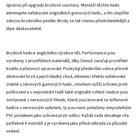
úpravou při upgradu brzdové soustavy. Montáží těchto hadic
eliminujete nafukování originálních gumových hadic, a tím zlepšíte
odezvu brzdového pedálu. Brzdy se tak stanou předvídatelnější a
lépe dávkovatelné.
Brzdové hadice anglického výrobce HEL Performance jsou
vyrobeny z prvotřídních materiálů, díky čemuž zaručují prvotřídní
kvalitu a přesnost zpracování. Poskytují především velice přesné
dávkování brzd a jejich hladký chod, eliminaci efektu nafukování
známé u sériových gumových hadic, mnohem vyšší ochranu proti
poškození a v neposlední řadě také originální vzhled. Hadice jsou
sestavené z nerezových fitinek, které jsou lisované na teflonové
hadice s nerezovým opletem, ty jsou navíc potaženy omyvatelným
PVC povlakem jako ochrana proti oděru. Každá sada obsahuje vše
potřebné k montáži a je vyrobena jako přímá náhrada za původní
vedení.