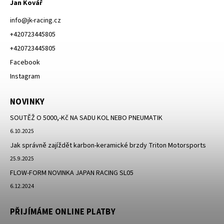
Jan Kovář
info
@
jk-racing.cz
+420723445805
+420723445805
Facebook
Instagram
NOVINKY
SOUTĚŽ O 5000,-Kč NA SADU KOL NEBO PNEUMATIK
6.10.2025
Jak správně zajíždět karbon-keramické brzdy Triton Motorsports
25.9.2025
FLOW-FORM NOVINKA JAPAN RACING SL05
6.12.2024
PŘIJÍMÁME ONLINE PLATBY