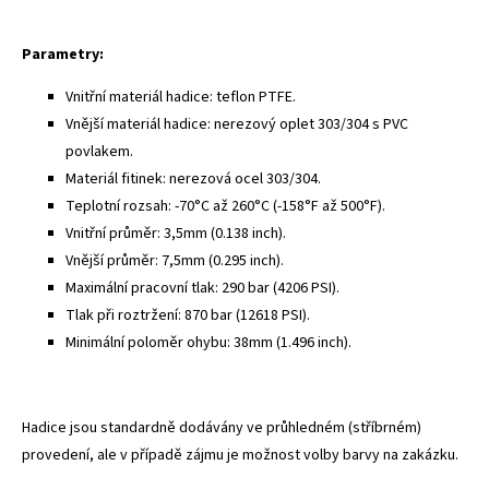
Parametry:
Vnitřní materiál hadice: teflon PTFE.
Vnější materiál hadice: nerezový oplet 303/304 s PVC
povlakem.
Materiál fitinek: nerezová ocel 303/304.
Teplotní rozsah: -70°C až 260°C (-158°F až 500°F).
Vnitřní průměr: 3,5mm (0.138 inch).
Vnější průměr: 7,5mm (0.295 inch).
Maximální pracovní tlak: 290 bar (4206 PSI).
Tlak při roztržení: 870 bar (12618 PSI).
Minimální poloměr ohybu: 38mm (1.496 inch).
Hadice jsou standardně dodávány ve průhledném (stříbrném)
provedení, ale v případě zájmu je možnost volby barvy na zakázku.