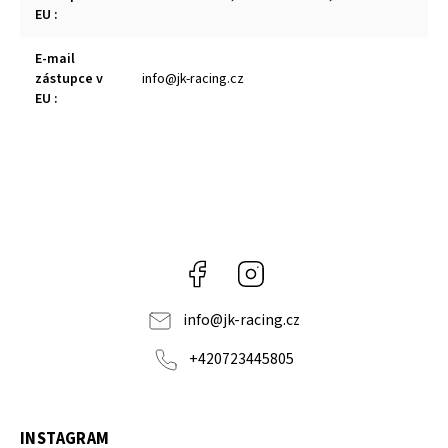
EU
:
E-mail
zástupce v
info@jk-racing.cz
EU
:
Facebook
Instagram
info
@
jk-racing.cz
+420723445805
INSTAGRAM