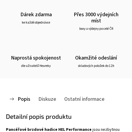
Dárek zdarma
Přes 3000 výdejních
míst
ke každé objednávce
boxy a výdejny po celé ČR
Naprostá spokojenost
Okamžité odeslání
dle uživatelů Heureky
skladových položek do 12h
Popis
Diskuze
Ostatní informace
Detailní popis produktu
Pancéřové brzdové hadice HEL Performance
jsou nezbytnou