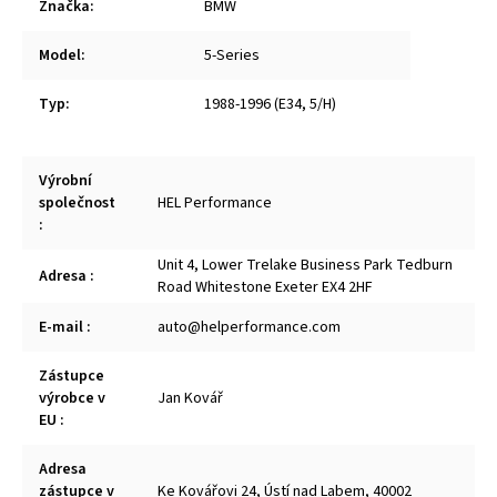
Značka
:
BMW
Model
:
5-Series
Typ
:
1988-1996 (E34, 5/H)
Výrobní
společnost
HEL Performance
:
Unit 4, Lower Trelake Business Park Tedburn
Adresa
:
Road Whitestone Exeter EX4 2HF
E-mail
:
auto@helperformance.com
Zástupce
výrobce v
Jan Kovář
EU
:
Adresa
zástupce v
Ke Kovářovi 24, Ústí nad Labem, 40002