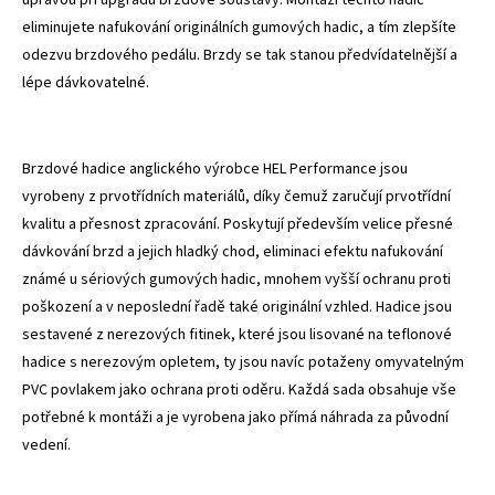
eliminujete nafukování originálních gumových hadic, a tím zlepšíte
odezvu brzdového pedálu. Brzdy se tak stanou předvídatelnější a
lépe dávkovatelné.
Brzdové hadice anglického výrobce HEL Performance jsou
vyrobeny z prvotřídních materiálů, díky čemuž zaručují prvotřídní
kvalitu a přesnost zpracování. Poskytují především velice přesné
dávkování brzd a jejich hladký chod, eliminaci efektu nafukování
známé u sériových gumových hadic, mnohem vyšší ochranu proti
poškození a v neposlední řadě také originální vzhled. Hadice jsou
sestavené z nerezových fitinek, které jsou lisované na teflonové
hadice s nerezovým opletem, ty jsou navíc potaženy omyvatelným
PVC povlakem jako ochrana proti oděru. Každá sada obsahuje vše
potřebné k montáži a je vyrobena jako přímá náhrada za původní
vedení.