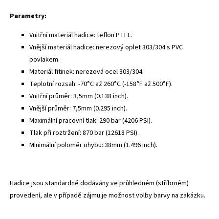
Parametry:
Vnitřní materiál hadice: teflon PTFE.
Vnější materiál hadice: nerezový oplet 303/304 s PVC
povlakem.
Materiál fitinek: nerezová ocel 303/304.
Teplotní rozsah: -70°C až 260°C (-158°F až 500°F).
Vnitřní průměr: 3,5mm (0.138 inch).
Vnější průměr: 7,5mm (0.295 inch).
Maximální pracovní tlak: 290 bar (4206 PSI).
Tlak při roztržení: 870 bar (12618 PSI).
Minimální poloměr ohybu: 38mm (1.496 inch).
Hadice jsou standardně dodávány ve průhledném (stříbrném)
provedení, ale v případě zájmu je možnost volby barvy na zakázku.