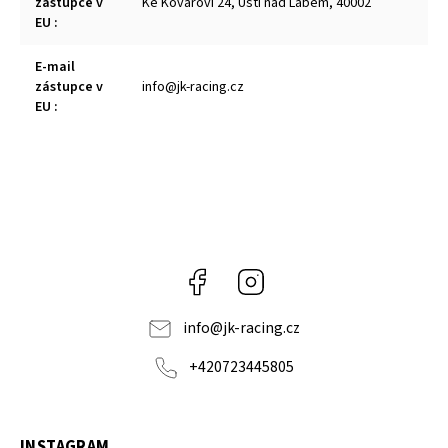
zástupce v
Ke Kovářovi 24, Ústí nad Labem, 40002
EU
:
E-mail
zástupce v
info@jk-racing.cz
EU
:
Facebook
Instagram
info
@
jk-racing.cz
+420723445805
INSTAGRAM