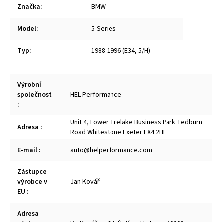
Značka
:
BMW
Model
:
5-Series
Typ
:
1988-1996 (E34, 5/H)
Výrobní
společnost
HEL Performance
:
Unit 4, Lower Trelake Business Park Tedburn
Adresa
:
Road Whitestone Exeter EX4 2HF
E-mail
:
auto@helperformance.com
Zástupce
výrobce v
Jan Kovář
EU
:
Adresa