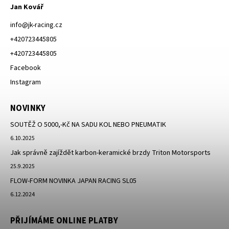
Jan Kovář
info
@
jk-racing.cz
+420723445805
+420723445805
Facebook
Instagram
NOVINKY
SOUTĚŽ O 5000,-Kč NA SADU KOL NEBO PNEUMATIK
6.10.2025
Jak správně zajíždět karbon-keramické brzdy Triton Motorsports
25.9.2025
FLOW-FORM NOVINKA JAPAN RACING SL05
6.12.2024
PŘIJÍMÁME ONLINE PLATBY