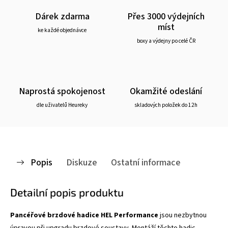
Dárek zdarma
Přes 3000 výdejních
míst
ke každé objednávce
boxy a výdejny po celé ČR
Naprostá spokojenost
Okamžité odeslání
dle uživatelů Heureky
skladových položek do 12h
Popis
Diskuze
Ostatní informace
Detailní popis produktu
Pancéřové brzdové hadice HEL Performance
jsou nezbytnou
úpravou při upgradu brzdové soustavy. Montáží těchto hadic