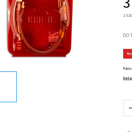
3
2 52
DO 
No
Panc
Deta