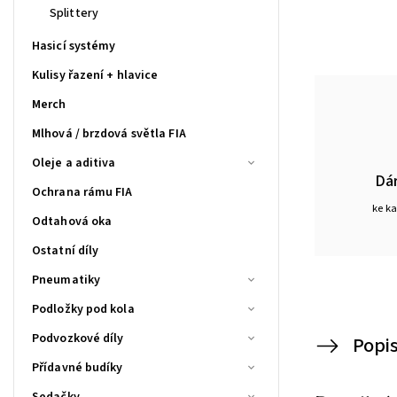
Splittery
Hasicí systémy
Kulisy řazení + hlavice
Merch
Mlhová / brzdová světla FIA
Oleje a aditiva
Dá
Ochrana rámu FIA
ke k
Odtahová oka
Ostatní díly
Pneumatiky
Podložky pod kola
Podvozkové díly
Popi
Přídavné budíky
Sedačky