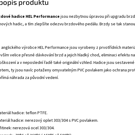
 popis produktu
zdové hadice HEL Performance
jsou nezbytnou úpravou při upgradu brzdo
mových hadic, a tím zlepšíte odezvu brzdového pedálu. Brzdy se tak stanou
anglického výrobce HEL Performance jsou vyrobeny z prvotřídních materiálů
evším velice přesné dávkování brzd a jejich hladký chod, eliminaci efektu
oškození a v neposlední řadě také originální vzhled. Hadice jsou sestavené 
tem, ty jsou navíc potaženy omyvatelným PVC povlakem jako ochrana proti
přímá náhrada za původní vedení.
ateriál hadice: teflon PTFE.
ateriál hadice: nerezový oplet 303/304 s PVC povlakem.
fitinek: nerezová ocel 303/304.