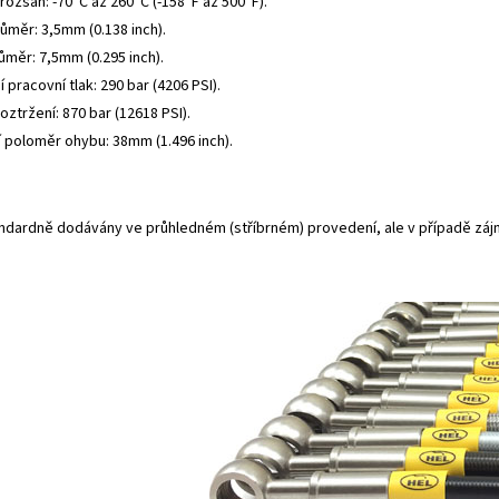
rozsah: -70°C až 260°C (-158°F až 500°F).
růměr: 3,5mm (0.138 inch).
ůměr: 7,5mm (0.295 inch).
 pracovní tlak: 290 bar (4206 PSI).
roztržení: 870 bar (12618 PSI).
í poloměr ohybu: 38mm (1.496 inch).
andardně dodávány ve průhledném (stříbrném) provedení, ale v případě záj