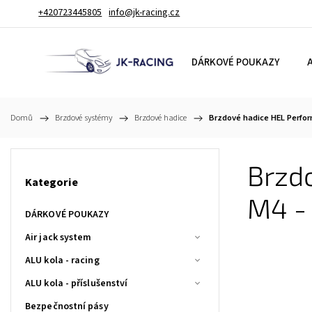
+420723445805
info@jk-racing.cz
DÁRKOVÉ POUKAZY
A
Domů
/
Brzdové systémy
/
Brzdové hadice
/
Brzdové hadice HEL Perfo
Brzd
Kategorie
M4 -
DÁRKOVÉ POUKAZY
Air jack system
ALU kola - racing
ALU kola - příslušenství
Bezpečnostní pásy