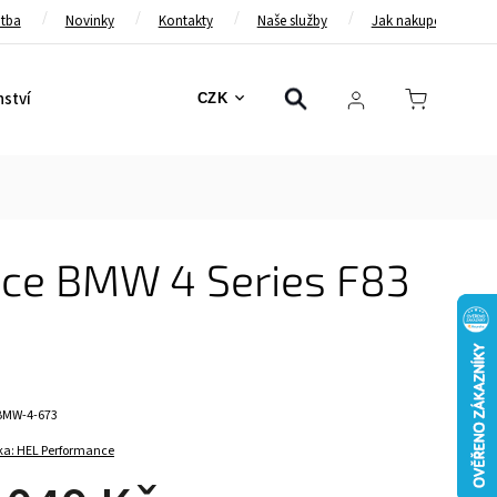
atba
Novinky
Kontakty
Naše služby
Jak nakupovat
nství
Bezpečnostní pásy
Bezpečnostní rámy
Brzd
CZK
nce BMW 4 Series F83
BMW-4-673
ka:
HEL Performance