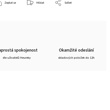
Zeptat se
Hlídat
Sdílet
prostá spokojenost
Okamžité odeslání
dle uživatelů Heureky
skladových položek do 12h