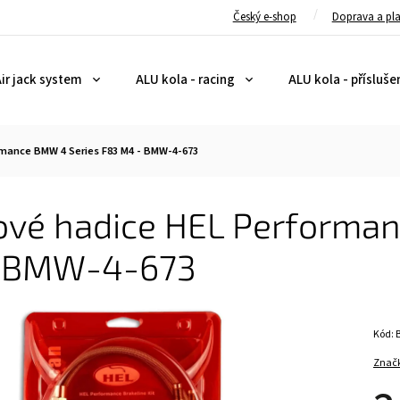
Český e-shop
Doprava a pl
ir jack system
ALU kola - racing
ALU kola - přísluše
rmance BMW 4 Series F83 M4 - BMW-4-673
ové hadice HEL Performa
 BMW-4-673
Kód:
Znač