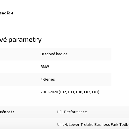
 sadě:
4
vé parametry
Brzdové hadice
BMW
4-Series
2013-2020 (F32, F33, F36, F82, F83)
lečnost
:
HEL Performance
Unit 4, Lower Trelake Business Park Ted