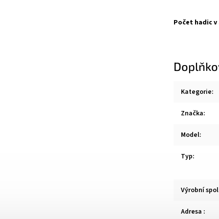
Počet hadic v
Doplňko
Kategorie
:
Značka
:
Model
:
Typ
:
Výrobní spo
Adresa
: