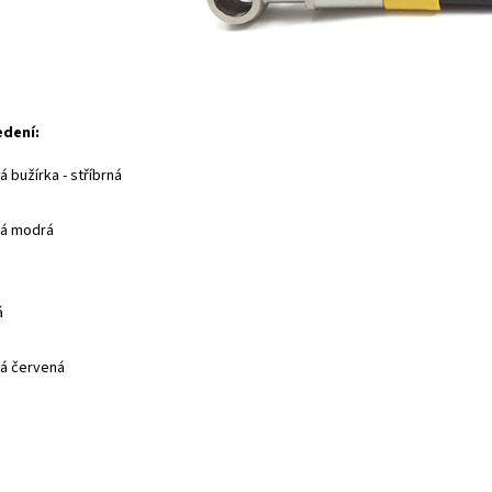
edení:
 bužírka - stříbrná
ná modrá
á
á červená