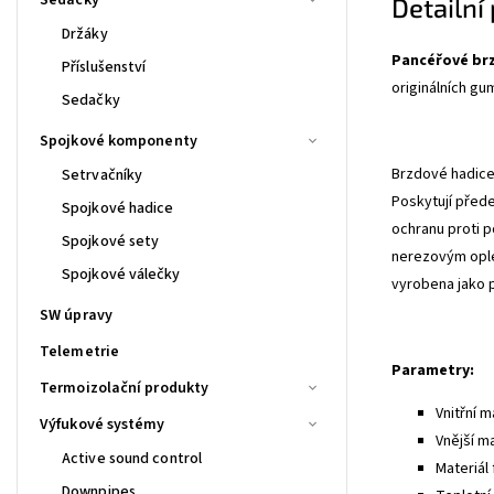
Detailní
Držáky
Pancéřové br
Příslušenství
originálních gu
Sedačky
Spojkové komponenty
Brzdové hadice 
Setrvačníky
Poskytují před
Spojkové hadice
ochranu proti p
Spojkové sety
nerezovým ople
Spojkové válečky
vyrobena jako 
SW úpravy
Telemetrie
Parametry:
Termoizolační produkty
Vnitřní m
Výfukové systémy
Vnější m
Active sound control
Materiál 
Downpipes