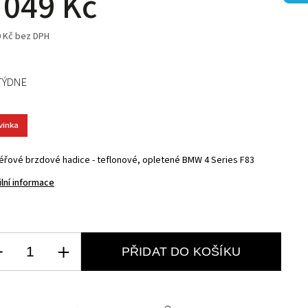
 049 Kč
0 Kč bez DPH
TÝDNE
vinka
éřové brzdové hadice - teflonové, opletené BMW 4 Series F83
ilní informace
PŘIDAT DO KOŠÍKU