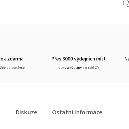
rek zdarma
Přes 3000 výdejních míst
Na
aždé objednávce
boxy a výdejny po celé ČR
s
Diskuze
Ostatní informace