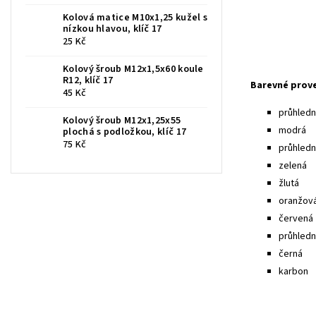
Kolová matice M10x1,25 kužel s
nízkou hlavou, klíč 17
25 Kč
Kolový šroub M12x1,5x60 koule
R12, klíč 17
Barevné prov
45 Kč
průhledná
Kolový šroub M12x1,25x55
modrá
plochá s podložkou, klíč 17
75 Kč
průhled
zelená
žlutá
oranžov
červená
průhledn
černá
karbon