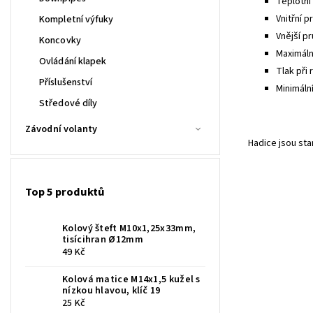
Teplotní 
Vnitřní p
Kompletní výfuky
Vnější pr
Koncovky
Maximální
Ovládání klapek
Tlak při 
Příslušenství
Minimáln
Středové díly
Závodní volanty
Hadice jsou st
Top 5 produktů
Kolový šteft M10x1,25x33mm,
tisícihran Ø12mm
49 Kč
Kolová matice M14x1,5 kužel s
nízkou hlavou, klíč 19
25 Kč