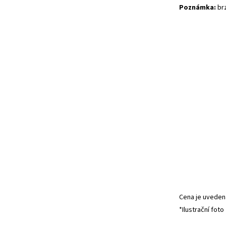
Poznámka:
brz
Cena je uvedena
*Ilustrační foto