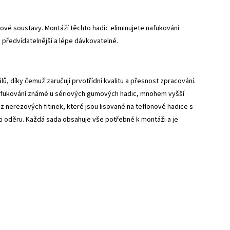
vé soustavy. Montáží těchto hadic eliminujete nafukování
 předvídatelnější a lépe dávkovatelné.
, díky čemuž zaručují prvotřídní kvalitu a přesnost zpracování.
 nafukování známé u sériových gumových hadic, mnohem vyšší
z nerezových fitinek, které jsou lisované na teflonové hadice s
 oděru. Každá sada obsahuje vše potřebné k montáži a je