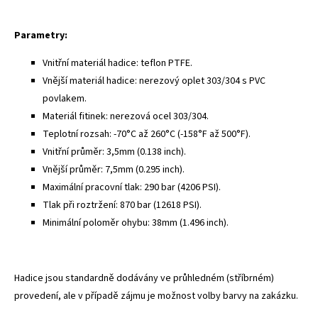
Parametry:
Vnitřní materiál hadice: teflon PTFE.
Vnější materiál hadice: nerezový oplet 303/304 s PVC
povlakem.
Materiál fitinek: nerezová ocel 303/304.
Teplotní rozsah: -70°C až 260°C (-158°F až 500°F).
Vnitřní průměr: 3,5mm (0.138 inch).
Vnější průměr: 7,5mm (0.295 inch).
Maximální pracovní tlak: 290 bar (4206 PSI).
Tlak při roztržení: 870 bar (12618 PSI).
Minimální poloměr ohybu: 38mm (1.496 inch).
Hadice jsou standardně dodávány ve průhledném (stříbrném)
provedení, ale v případě zájmu je možnost volby barvy na zakázku.