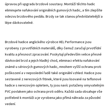
úpravou při upgradu brzdové soustavy. Montáží těchto hadic
eliminujete nafukování originálních gumových hadic, a tím zlepšíte
odezvu brzdového pedálu. Brzdy se tak stanou předvídatelnější a
lépe dávkovatelné.
Brzdové hadice anglického výrobce HEL Performance jsou
vyrobeny z prvotřídních materiálů, díky čemuž zaručují prvotřídní
kvalitu a přesnost zpracování. Poskytují především velice přesné
dávkování brzd a jejich hladký chod, eliminaci efektu nafukování
známé u sériových gumových hadic, mnohem vyšší ochranu proti
poškození a v neposlední řadě také originální vzhled. Hadice jsou
sestavené z nerezových fitinek, které jsou lisované na teflonové
hadice s nerezovým opletem, ty jsou navíc potaženy omyvatelným
PVC povlakem jako ochrana proti oděru. Každá sada obsahuje vše
potřebné k montáži a je vyrobena jako přímá náhrada za původní
vedení.