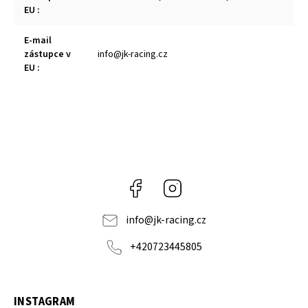
EU
:
E-mail
zástupce v
info@jk-racing.cz
EU
:
Facebook
Instagram
info
@
jk-racing.cz
+420723445805
INSTAGRAM