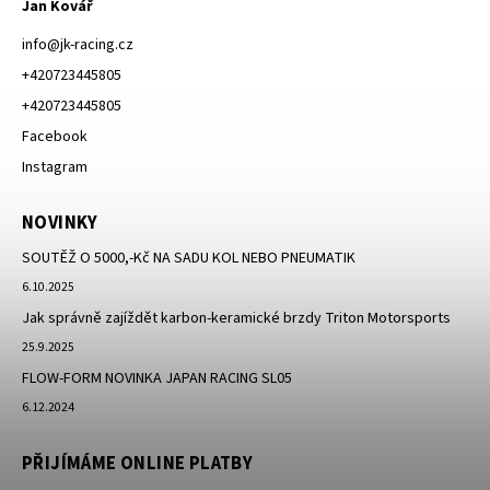
Jan Kovář
info
@
jk-racing.cz
+420723445805
+420723445805
Facebook
Instagram
NOVINKY
SOUTĚŽ O 5000,-Kč NA SADU KOL NEBO PNEUMATIK
6.10.2025
Jak správně zajíždět karbon-keramické brzdy Triton Motorsports
25.9.2025
FLOW-FORM NOVINKA JAPAN RACING SL05
6.12.2024
PŘIJÍMÁME ONLINE PLATBY