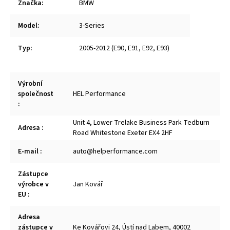
Značka
:
BMW
Model
:
3-Series
Typ
:
2005-2012 (E90, E91, E92, E93)
Výrobní
společnost
HEL Performance
:
Unit 4, Lower Trelake Business Park Tedburn
Adresa
:
Road Whitestone Exeter EX4 2HF
E-mail
:
auto@helperformance.com
Zástupce
výrobce v
Jan Kovář
EU
:
Adresa
zástupce v
Ke Kovářovi 24, Ústí nad Labem, 40002