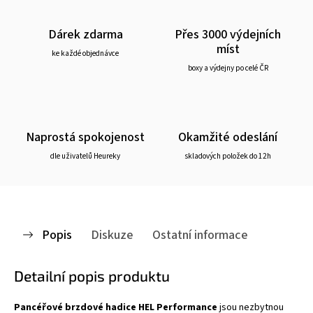
Dárek zdarma
Přes 3000 výdejních
míst
ke každé objednávce
boxy a výdejny po celé ČR
Naprostá spokojenost
Okamžité odeslání
dle uživatelů Heureky
skladových položek do 12h
Popis
Diskuze
Ostatní informace
Detailní popis produktu
Pancéřové brzdové hadice HEL Performance
jsou nezbytnou