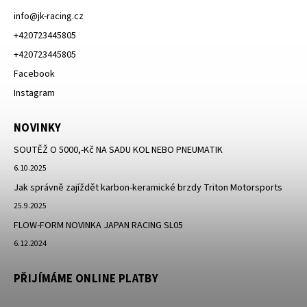
info
@
jk-racing.cz
+420723445805
+420723445805
Facebook
Instagram
NOVINKY
SOUTĚŽ O 5000,-Kč NA SADU KOL NEBO PNEUMATIK
6.10.2025
Jak správně zajíždět karbon-keramické brzdy Triton Motorsports
25.9.2025
FLOW-FORM NOVINKA JAPAN RACING SL05
6.12.2024
PŘIJÍMÁME ONLINE PLATBY