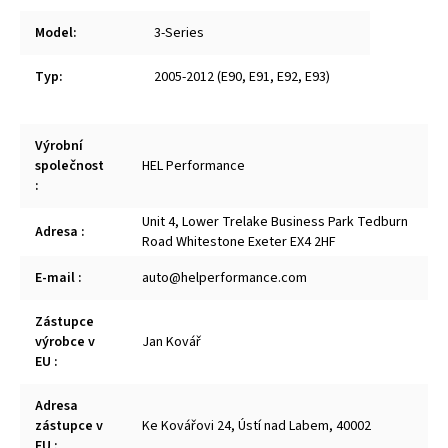
Model
:
3-Series
Typ
:
2005-2012 (E90, E91, E92, E93)
Výrobní
společnost
HEL Performance
:
Unit 4, Lower Trelake Business Park Tedburn
Adresa
:
Road Whitestone Exeter EX4 2HF
E-mail
:
auto@helperformance.com
Zástupce
výrobce v
Jan Kovář
EU
:
Adresa
zástupce v
Ke Kovářovi 24, Ústí nad Labem, 40002
EU
: