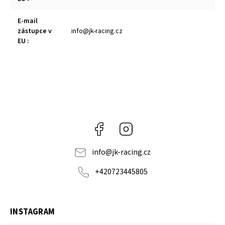
E-mail
zástupce v
info@jk-racing.cz
EU
:
Facebook
Instagram
info
@
jk-racing.cz
+420723445805
INSTAGRAM