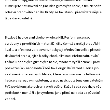
eliminujete nafukování originálních gumových hadic, a tím zlepšíte
odezvu brzdového pedálu. Brzdy se tak stanou předvídatelnější a
lépe dávkovatelné.
Brzdové hadice anglického výrobce HEL Performance jsou
vyrobeny z prvotřídních materiálů, díky čemuž zaručují prvotřídní
kvalitu a přesnost zpracování. Poskytují především velice přesné
dávkování brzd a jejich hladký chod, eliminaci efektu nafukování
známé u sériových gumových hadic, mnohem vyšší ochranu proti
poškození a v neposlední řadě také originální vzhled. Hadice jsou
sestavené z nerezových fitinek, které jsou lisované na teflonové
hadice s nerezovým opletem, ty jsou navíc potaženy omyvatelným
PVC povlakem jako ochrana proti oděru. Každá sada obsahuje vše
potřebné k montáži a je vyrobena jako přímá náhrada za původní
vedení.