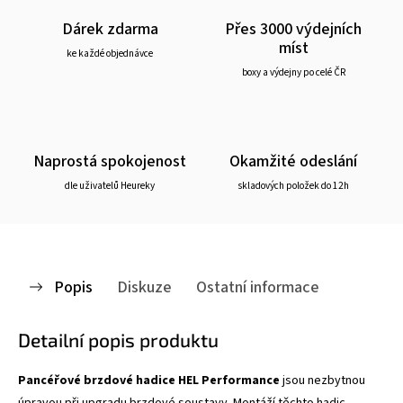
Dárek zdarma
Přes 3000 výdejních
míst
ke každé objednávce
boxy a výdejny po celé ČR
Naprostá spokojenost
Okamžité odeslání
dle uživatelů Heureky
skladových položek do 12h
Popis
Diskuze
Ostatní informace
Detailní popis produktu
Pancéřové brzdové hadice HEL Performance
jsou nezbytnou
úpravou při upgradu brzdové soustavy. Montáží těchto hadic