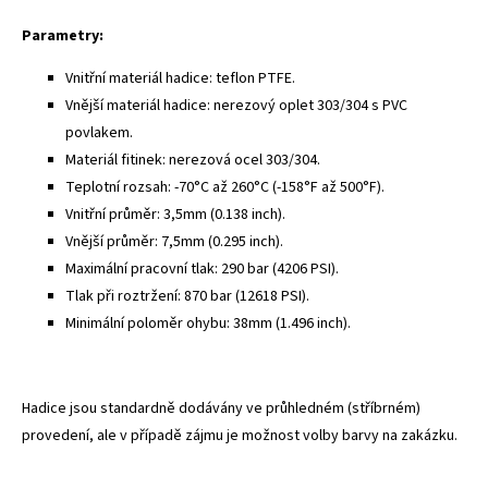
Parametry:
Vnitřní materiál hadice: teflon PTFE.
Vnější materiál hadice: nerezový oplet 303/304 s PVC
povlakem.
Materiál fitinek: nerezová ocel 303/304.
Teplotní rozsah: -70°C až 260°C (-158°F až 500°F).
Vnitřní průměr: 3,5mm (0.138 inch).
Vnější průměr: 7,5mm (0.295 inch).
Maximální pracovní tlak: 290 bar (4206 PSI).
Tlak při roztržení: 870 bar (12618 PSI).
Minimální poloměr ohybu: 38mm (1.496 inch).
Hadice jsou standardně dodávány ve průhledném (stříbrném)
provedení, ale v případě zájmu je možnost volby barvy na zakázku.