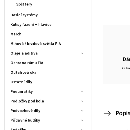
Splittery
Hasicí systémy
Kulisy řazení + hlavice
Merch
Mlhová / brzdová světla FIA
Oleje a aditiva
Dá
Ochrana rámu FIA
ke k
Odtahová oka
Ostatní díly
Pneumatiky
Podložky pod kola
Podvozkové díly
Popi
Přídavné budíky
Sedačky