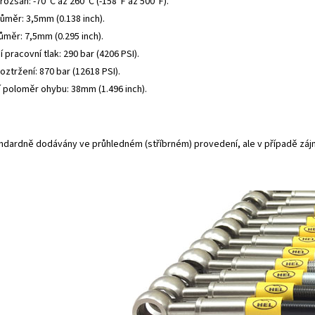
rozsah: -70°C až 260°C (-158°F až 500°F).
růměr: 3,5mm (0.138 inch).
ůměr: 7,5mm (0.295 inch).
 pracovní tlak: 290 bar (4206 PSI).
roztržení: 870 bar (12618 PSI).
í poloměr ohybu: 38mm (1.496 inch).
andardně dodávány ve průhledném (stříbrném) provedení, ale v případě záj