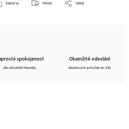
Zeptat se
Hlídat
Sdílet
prostá spokojenost
Okamžité odeslání
dle uživatelů Heureky
skladových položek do 12h