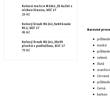
Kolová matice M10x1,25 kužel s
nízkou hlavou, klíč 17
25 Kč
Kolový šroub M12x1,5x60 koule
R12, klíč 17
Barevné prov
45 Kč
průhledná
Kolový šroub M12x1,25x55
modrá
plochá s podložkou, klíč 17
75 Kč
průhled
zelená
žlutá
oranžov
červená
průhledn
černá
karbon