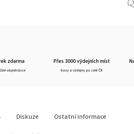
rek zdarma
Přes 3000 výdejních míst
Na
aždé objednávce
boxy a výdejny po celé ČR
s
Diskuze
Ostatní informace