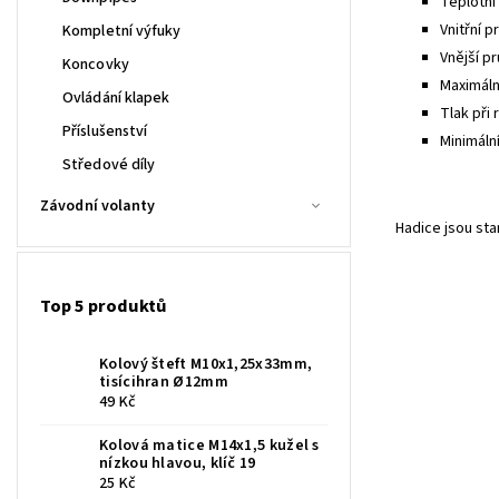
Teplotní 
Vnitřní p
Kompletní výfuky
Vnější pr
Koncovky
Maximální
Ovládání klapek
Tlak při 
Příslušenství
Minimáln
Středové díly
Závodní volanty
Hadice jsou st
Top 5 produktů
Kolový šteft M10x1,25x33mm,
tisícihran Ø12mm
49 Kč
Kolová matice M14x1,5 kužel s
nízkou hlavou, klíč 19
25 Kč