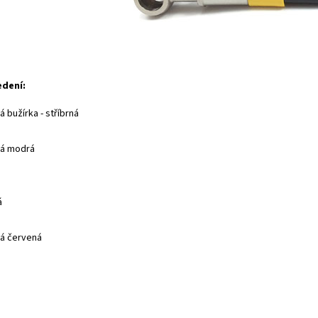
edení:
 bužírka - stříbrná
ná modrá
á
á červená