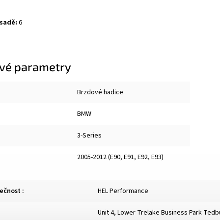
 sadě:
6
vé parametry
Brzdové hadice
BMW
3-Series
2005-2012 (E90, E91, E92, E93)
lečnost
:
HEL Performance
Unit 4, Lower Trelake Business Park Ted