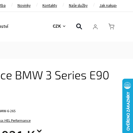
atba
Novinky
Kontakty
Naše služby
Jak nakupovat
nství
Bezpečnostní pásy
Bezpečnostní rámy
Brzd
CZK
nce BMW 3 Series E90
BMW-6-265
ka:
HEL Performance