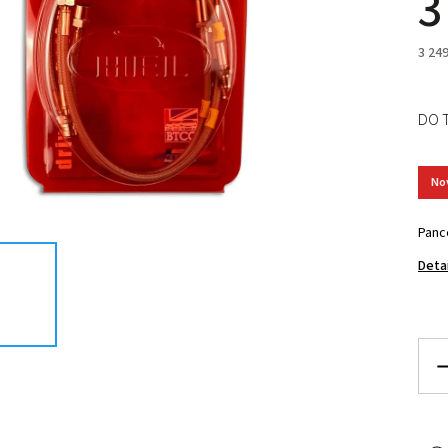
3
3 24
DO 
No
Panc
Deta