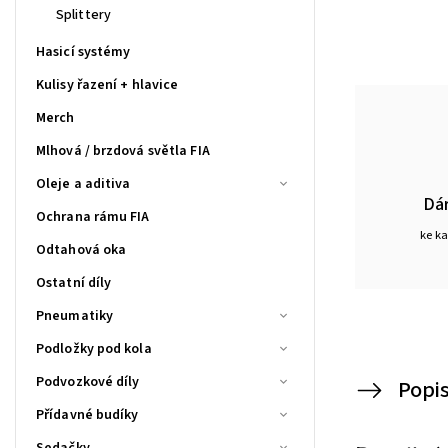
Splittery
Hasicí systémy
Kulisy řazení + hlavice
Merch
Mlhová / brzdová světla FIA
Oleje a aditiva
Dá
Ochrana rámu FIA
ke k
Odtahová oka
Ostatní díly
Pneumatiky
Podložky pod kola
Podvozkové díly
Popi
Přídavné budíky
Sedačky