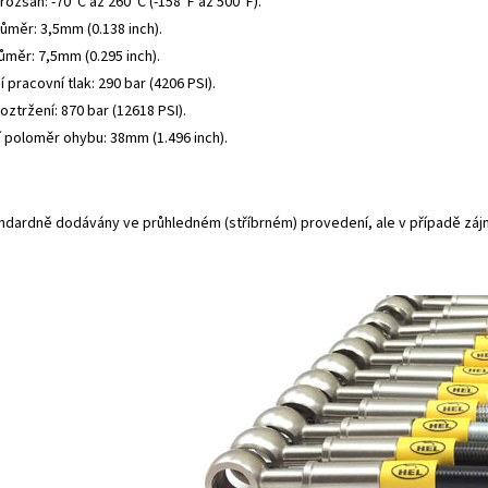
rozsah: -70°C až 260°C (-158°F až 500°F).
růměr: 3,5mm (0.138 inch).
ůměr: 7,5mm (0.295 inch).
 pracovní tlak: 290 bar (4206 PSI).
roztržení: 870 bar (12618 PSI).
í poloměr ohybu: 38mm (1.496 inch).
andardně dodávány ve průhledném (stříbrném) provedení, ale v případě záj