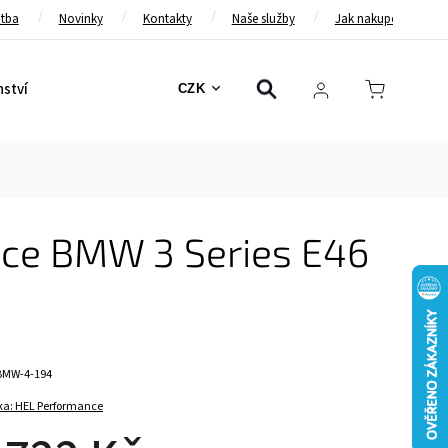
atba
Novinky
Kontakty
Naše služby
Jak nakupovat
nství
Bezpečnostní pásy
Bezpečnostní rámy
Brzd
CZK
nce BMW 3 Series E46
BMW-4-194
ka:
HEL Performance