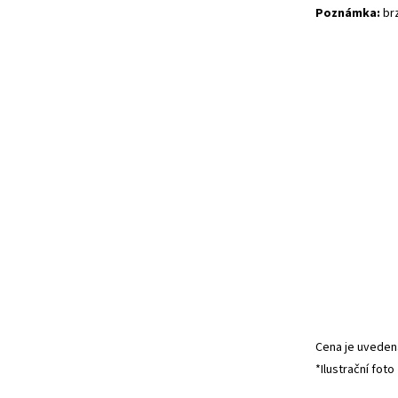
Poznámka:
brz
Cena je uvedena
*Ilustrační foto