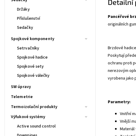
Detailní
Držáky
Pancéřové br
Příslušenství
originálních gu
Sedačky
Spojkové komponenty
Brzdové hadice 
Setrvačníky
Poskytují před
Spojkové hadice
ochranu proti p
Spojkové sety
nerezovým ople
Spojkové válečky
vyrobena jako 
SW úpravy
Telemetrie
Parametry:
Termoizolační produkty
Vnitřní m
Výfukové systémy
Vnější m
Active sound control
Materiál 
Downpipes