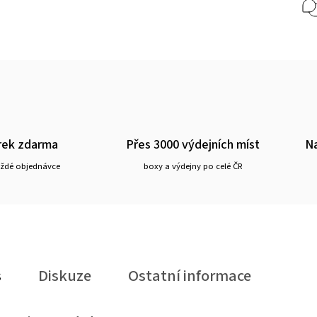
rek zdarma
Přes 3000 výdejních míst
Na
aždé objednávce
boxy a výdejny po celé ČR
s
Diskuze
Ostatní informace