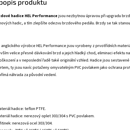
 popis produktu
zdové hadice HEL Performance
jsou nezbytnou úpravou při upgradu brzdo
mových hadic, a tím zlepšíte odezvu brzdového pedálu. Brzdy se tak stanou
anglického výrobce HEL Performance jsou vyrobeny z prvotřídních materiálů
evším velice přesné dávkování brzd a jejich hladký chod, eliminaci efektu
oškození a v neposlední řadě také originální vzhled. Hadice jsou sestavené 
tem, ty jsou navíc potaženy omyvatelným PVC povlakem jako ochrana proti
přímá náhrada za původní vedení.
ateriál hadice: teflon PTFE.
ateriál hadice: nerezový oplet 303/304 s PVC povlakem.
fitinek: nerezová ocel 303/304.