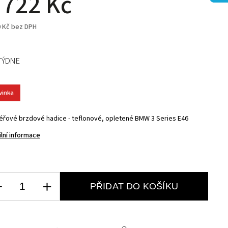
 722 Kč
0 Kč bez DPH
TÝDNE
vinka
éřové brzdové hadice - teflonové, opletené BMW 3 Series E46
ilní informace
PŘIDAT DO KOŠÍKU