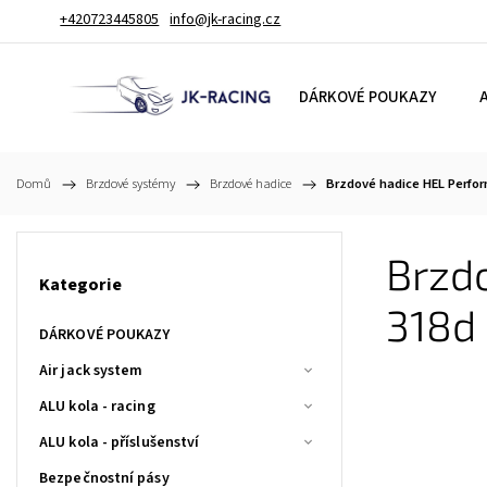
+420723445805
info@jk-racing.cz
DÁRKOVÉ POUKAZY
A
Domů
/
Brzdové systémy
/
Brzdové hadice
/
Brzdové hadice HEL Perfor
Brzd
Kategorie
318d
DÁRKOVÉ POUKAZY
Air jack system
ALU kola - racing
ALU kola - příslušenství
Bezpečnostní pásy