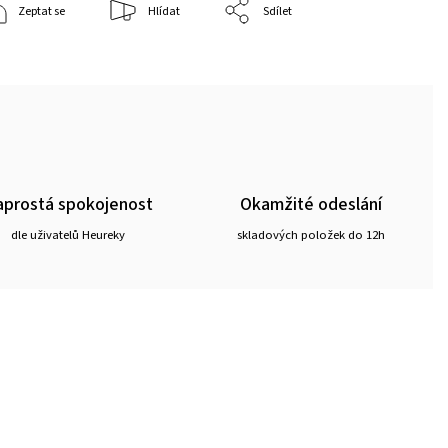
Zeptat se
Hlídat
Sdílet
prostá spokojenost
Okamžité odeslání
dle uživatelů Heureky
skladových položek do 12h