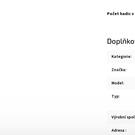
Počet hadic v
Doplňko
Kategorie
:
Značka
:
Model
:
Typ
:
Výrobní spo
Adresa
: