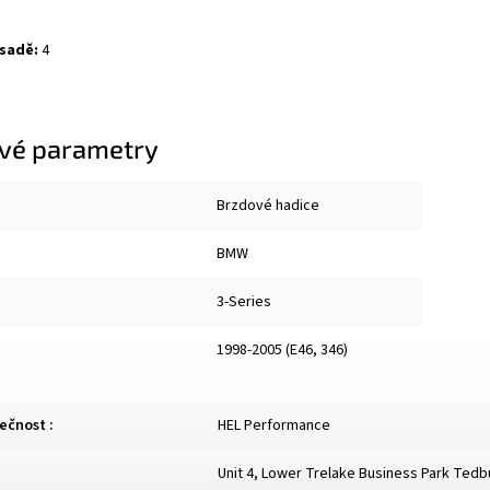
 sadě:
4
vé parametry
Brzdové hadice
BMW
3-Series
1998-2005 (E46, 346)
lečnost
:
HEL Performance
Unit 4, Lower Trelake Business Park Ted