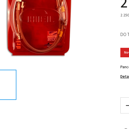
2
2 25
DO 
No
Panc
Deta