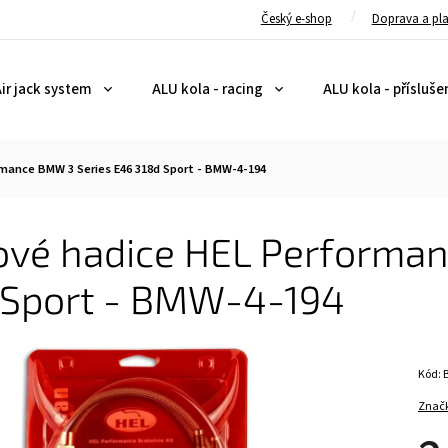
Český e-shop
Doprava a pl
ir jack system
ALU kola - racing
ALU kola - přísluše
mance BMW 3 Series E46 318d Sport - BMW-4-194
ové hadice HEL Performa
 Sport - BMW-4-194
Kód:
Znač