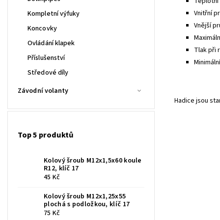
Teplotní 
Vnitřní p
Kompletní výfuky
Vnější pr
Koncovky
Maximální
Ovládání klapek
Tlak při 
Příslušenství
Minimáln
Středové díly
Závodní volanty
Hadice jsou st
Top 5 produktů
Kolový šroub M12x1,5x60 koule
R12, klíč 17
45 Kč
Kolový šroub M12x1,25x55
plochá s podložkou, klíč 17
75 Kč