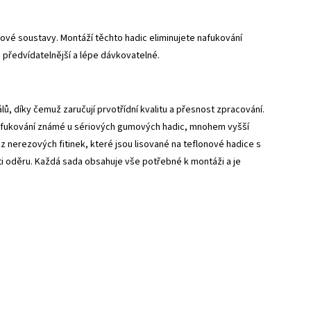
vé soustavy. Montáží těchto hadic eliminujete nafukování
 předvídatelnější a lépe dávkovatelné.
, díky čemuž zaručují prvotřídní kvalitu a přesnost zpracování.
 nafukování známé u sériových gumových hadic, mnohem vyšší
z nerezových fitinek, které jsou lisované na teflonové hadice s
 oděru. Každá sada obsahuje vše potřebné k montáži a je