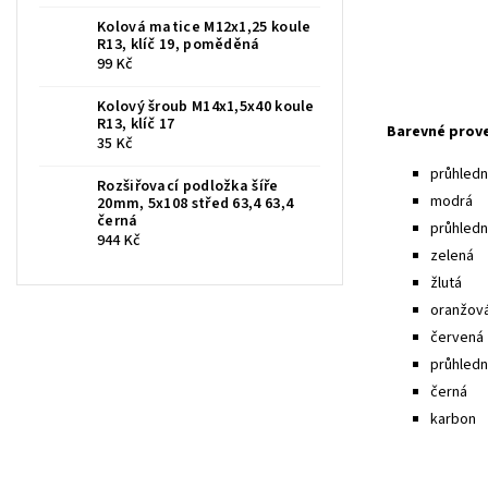
Kolová matice M12x1,25 koule
R13, klíč 19, poměděná
99 Kč
Kolový šroub M14x1,5x40 koule
R13, klíč 17
Barevné prov
35 Kč
průhledná
Rozšiřovací podložka šíře
modrá
20mm, 5x108 střed 63,4 63,4
černá
průhled
944 Kč
zelená
žlutá
oranžov
červená
průhledn
černá
karbon