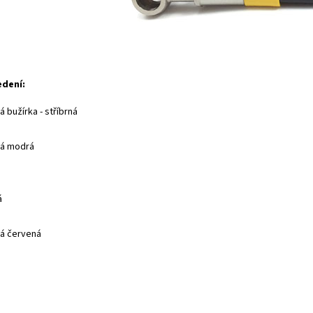
edení:
 bužírka - stříbrná
ná modrá
á
á červená