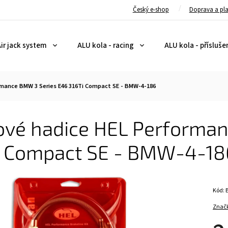
Český e-shop
Doprava a pl
ir jack system
ALU kola - racing
ALU kola - přísluše
rmance BMW 3 Series E46 316Ti Compact SE - BMW-4-186
ové hadice HEL Performa
i Compact SE - BMW-4-18
Kód:
Znač