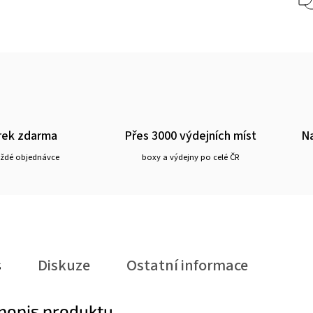
rek zdarma
Přes 3000 výdejních míst
Na
aždé objednávce
boxy a výdejny po celé ČR
s
Diskuze
Ostatní informace
 popis produktu