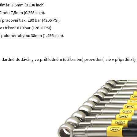
růměr: 3,5mm (0.138 inch).
ůměr: 7,5mm (0.295 inch).
 pracovní tlak: 290 bar (4206 PSI).
roztržení: 870 bar (12618 PSI).
í poloměr ohybu: 38mm (1.496 inch).
andardně dodávány ve průhledném (stříbrném) provedení, ale v případě záj