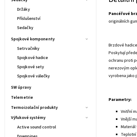
Držáky
Pancéřové br
Příslušenství
originálních gu
Sedačky
Spojkové komponenty
Brzdové hadice 
Setrvačníky
Poskytují před
Spojkové hadice
ochranu proti p
Spojkové sety
nerezovým ople
vyrobena jako 
Spojkové válečky
SW úpravy
Telemetrie
Parametry:
Termoizolační produkty
Vnitřní m
Výfukové systémy
Vnější m
Materiál 
Active sound control
Teplotní 
Downpipes