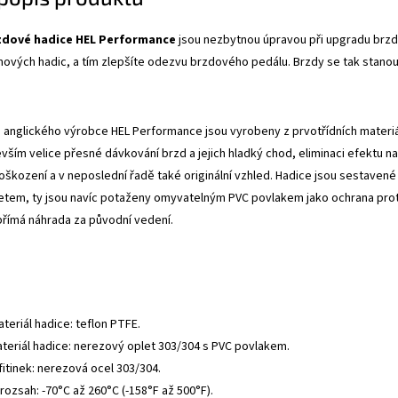
zdové hadice HEL Performance
jsou nezbytnou úpravou při upgradu brzdo
mových hadic, a tím zlepšíte odezvu brzdového pedálu. Brzdy se tak stanou
anglického výrobce HEL Performance jsou vyrobeny z prvotřídních materiálů
evším velice přesné dávkování brzd a jejich hladký chod, eliminaci efektu
oškození a v neposlední řadě také originální vzhled. Hadice jsou sestavené 
tem, ty jsou navíc potaženy omyvatelným PVC povlakem jako ochrana proti
přímá náhrada za původní vedení.
ateriál hadice: teflon PTFE.
ateriál hadice: nerezový oplet 303/304 s PVC povlakem.
fitinek: nerezová ocel 303/304.
rozsah: -70°C až 260°C (-158°F až 500°F).