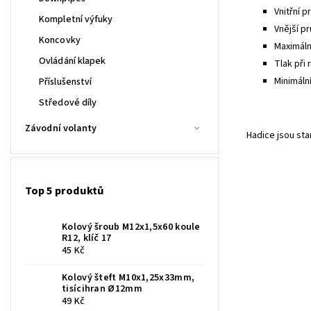
Vnitřní p
Kompletní výfuky
Vnější pr
Koncovky
Maximální
Ovládání klapek
Tlak při 
Minimáln
Příslušenství
Středové díly
Závodní volanty
Hadice jsou st
Top 5 produktů
Kolový šroub M12x1,5x60 koule
R12, klíč 17
45 Kč
Kolový šteft M10x1,25x33mm,
tisícihran Ø12mm
49 Kč