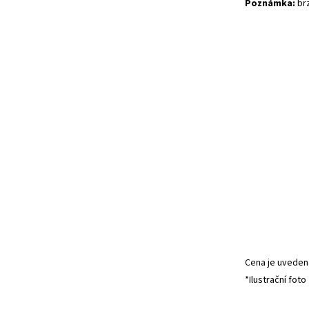
Poznámka:
brz
Cena je uvedena
*Ilustrační foto