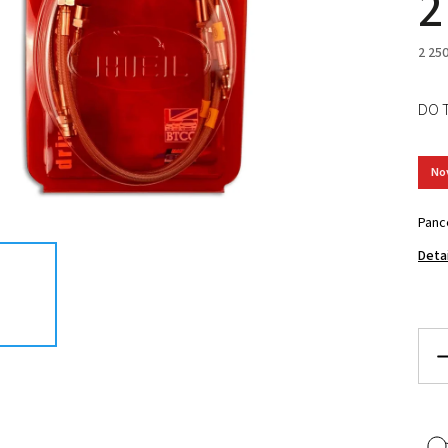
2
2 25
DO 
No
Panc
Deta