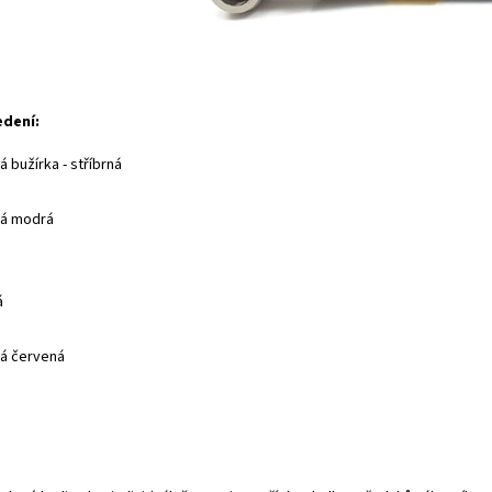
edení:
 bužírka - stříbrná
ná modrá
á
á červená