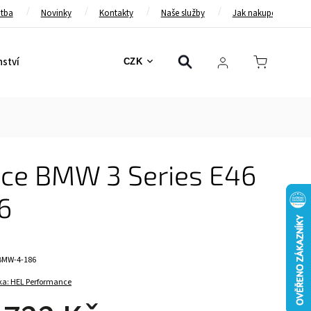
atba
Novinky
Kontakty
Naše služby
Jak nakupovat
nství
Bezpečnostní pásy
Bezpečnostní rámy
Brzd
CZK
nce BMW 3 Series E46
6
BMW-4-186
ka:
HEL Performance