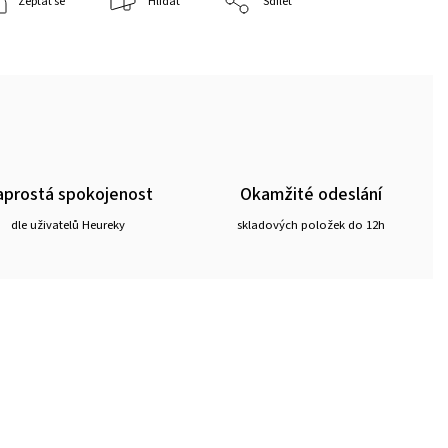
Zeptat se
Hlídat
Sdílet
prostá spokojenost
Okamžité odeslání
dle uživatelů Heureky
skladových položek do 12h