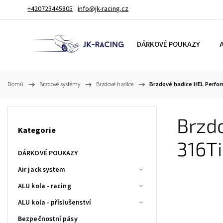
+420723445805
info@jk-racing.cz
DÁRKOVÉ POUKAZY
A
Domů
/
Brzdové systémy
/
Brzdové hadice
/
Brzdové hadice HEL Perfo
Brzd
Kategorie
316T
DÁRKOVÉ POUKAZY
Air jack system
ALU kola - racing
ALU kola - příslušenství
Bezpečnostní pásy