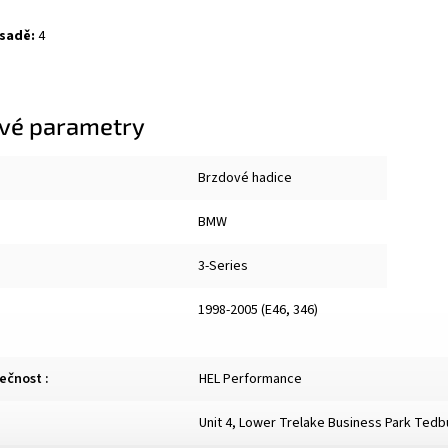
 sadě:
4
vé parametry
Brzdové hadice
BMW
3-Series
1998-2005 (E46, 346)
lečnost
:
HEL Performance
Unit 4, Lower Trelake Business Park Ted