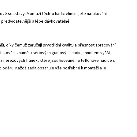
vé soustavy. Montáží těchto hadic eliminujete nafukování
 předvídatelnější a lépe dávkovatelné.
, díky čemuž zaručují prvotřídní kvalitu a přesnost zpracování.
 nafukování známé u sériových gumových hadic, mnohem vyšší
z nerezových fitinek, které jsou lisované na teflonové hadice s
 oděru. Každá sada obsahuje vše potřebné k montáži a je