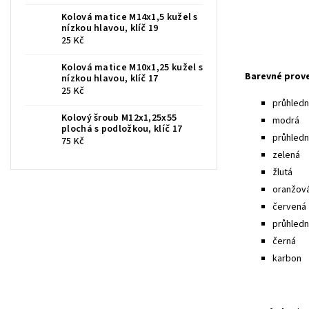
Kolová matice M14x1,5 kužel s
nízkou hlavou, klíč 19
25 Kč
Kolová matice M10x1,25 kužel s
Barevné prov
nízkou hlavou, klíč 17
25 Kč
průhledná
Kolový šroub M12x1,25x55
modrá
plochá s podložkou, klíč 17
průhled
75 Kč
zelená
žlutá
oranžov
červená
průhledn
černá
karbon