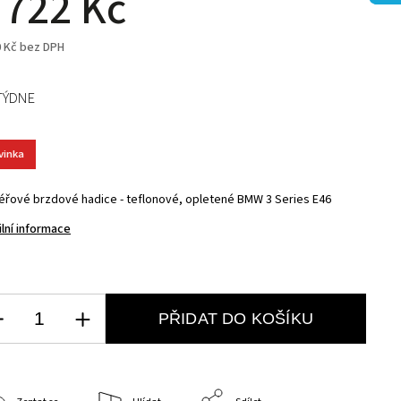
 722 Kč
0 Kč bez DPH
TÝDNE
vinka
éřové brzdové hadice - teflonové, opletené BMW 3 Series E46
ilní informace
PŘIDAT DO KOŠÍKU