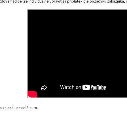
dové hadice lze individuálně upravit za příplatek dle požadvků zákazníka, na
 za sadu na celé auto.