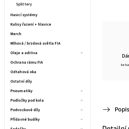
Splittery
Hasicí systémy
Kulisy řazení + hlavice
Merch
Mlhová / brzdová světla FIA
Oleje a aditiva
Dá
Ochrana rámu FIA
ke k
Odtahová oka
Ostatní díly
Pneumatiky
Podložky pod kola
Popi
Podvozkové díly
Přídavné budíky
Detailní
Sedačky