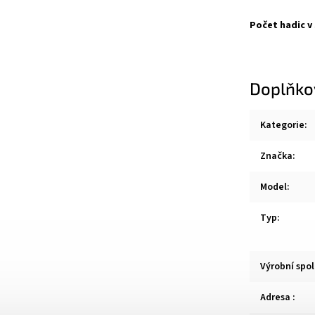
Počet hadic v
Doplňko
Kategorie
:
Značka
:
Model
:
Typ
:
Výrobní spo
Adresa
: