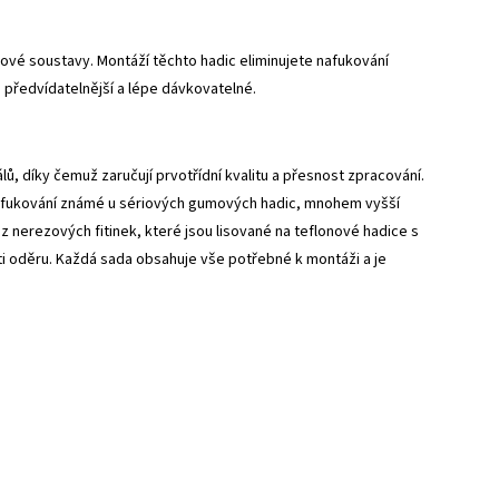
vé soustavy. Montáží těchto hadic eliminujete nafukování
 předvídatelnější a lépe dávkovatelné.
, díky čemuž zaručují prvotřídní kvalitu a přesnost zpracování.
 nafukování známé u sériových gumových hadic, mnohem vyšší
z nerezových fitinek, které jsou lisované na teflonové hadice s
 oděru. Každá sada obsahuje vše potřebné k montáži a je