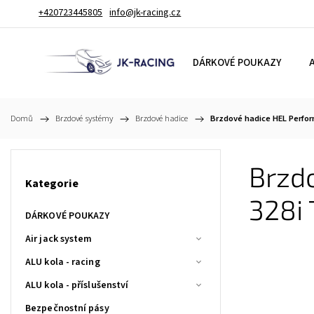
+420723445805
info@jk-racing.cz
DÁRKOVÉ POUKAZY
A
Domů
/
Brzdové systémy
/
Brzdové hadice
/
Brzdové hadice HEL Perfor
Brzd
Kategorie
328i
DÁRKOVÉ POUKAZY
Air jack system
ALU kola - racing
ALU kola - příslušenství
Bezpečnostní pásy