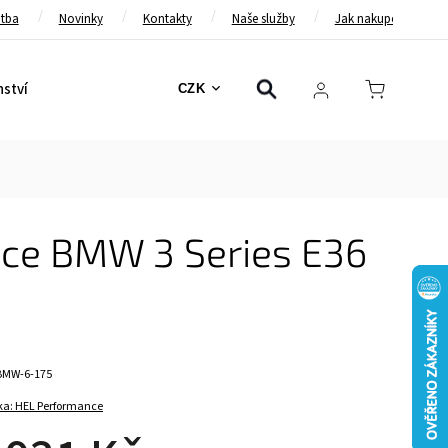
atba
Novinky
Kontakty
Naše služby
Jak nakupovat
nství
Bezpečnostní pásy
Bezpečnostní rámy
Brzd
CZK
ce BMW 3 Series E36
BMW-6-175
ka:
HEL Performance