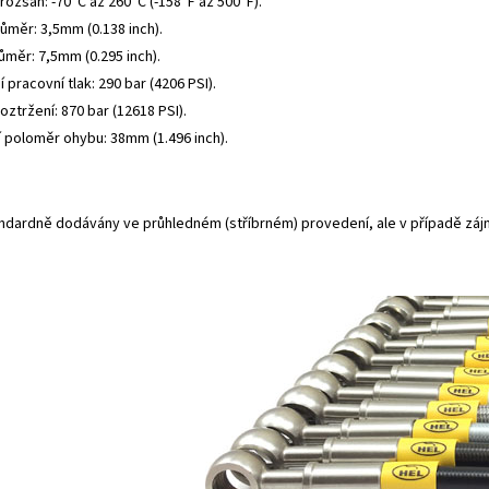
rozsah: -70°C až 260°C (-158°F až 500°F).
růměr: 3,5mm (0.138 inch).
ůměr: 7,5mm (0.295 inch).
 pracovní tlak: 290 bar (4206 PSI).
roztržení: 870 bar (12618 PSI).
í poloměr ohybu: 38mm (1.496 inch).
andardně dodávány ve průhledném (stříbrném) provedení, ale v případě záj