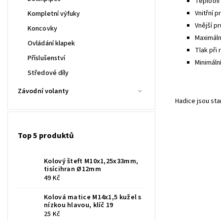
Teplotní 
Vnitřní p
Kompletní výfuky
Vnější pr
Koncovky
Maximální
Ovládání klapek
Tlak při 
Příslušenství
Minimáln
Středové díly
Závodní volanty
Hadice jsou st
Top 5 produktů
Kolový šteft M10x1,25x33mm,
tisícihran Ø12mm
49 Kč
Kolová matice M14x1,5 kužel s
nízkou hlavou, klíč 19
25 Kč