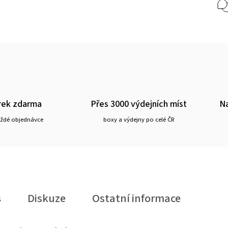
rek zdarma
Přes 3000 výdejních míst
Na
aždé objednávce
boxy a výdejny po celé ČR
s
Diskuze
Ostatní informace