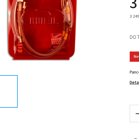
3
3 24
DO 
No
Panc
Deta