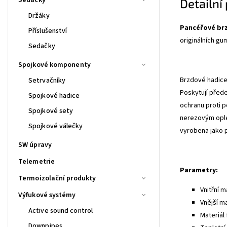
Detailní
Držáky
Pancéřové br
Příslušenství
originálních gu
Sedačky
Spojkové komponenty
Brzdové hadice 
Setrvačníky
Poskytují před
Spojkové hadice
ochranu proti p
Spojkové sety
nerezovým ople
Spojkové válečky
vyrobena jako 
SW úpravy
Telemetrie
Parametry:
Termoizolační produkty
Vnitřní m
Výfukové systémy
Vnější m
Active sound control
Materiál 
Downpipes