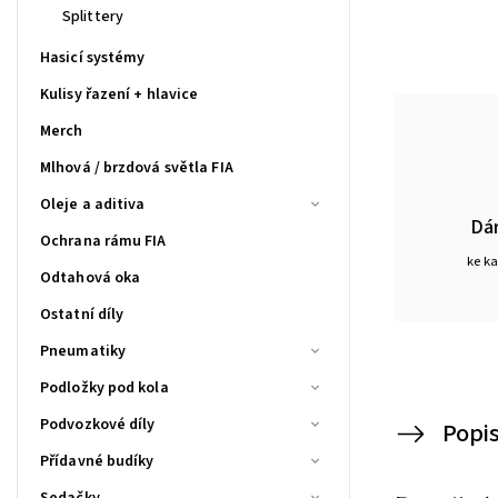
Splittery
Hasicí systémy
Kulisy řazení + hlavice
Merch
Mlhová / brzdová světla FIA
Oleje a aditiva
Dá
Ochrana rámu FIA
ke k
Odtahová oka
Ostatní díly
Pneumatiky
Podložky pod kola
Podvozkové díly
Popi
Přídavné budíky
Sedačky