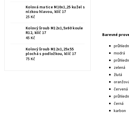
Kolová matice M10x1,25 kužel s
nízkou hlavou, klíč 17
25 Kč
Kolový šroub M12x1,5x60 koule
R12, klíč 17
Barevné prov
45 Kč
průhledná
Kolový šroub M12x1,25x55
modrá
plochá s podložkou, klíč 17
75 Kč
průhled
zelená
žlutá
oranžov
červená
průhledn
černá
karbon