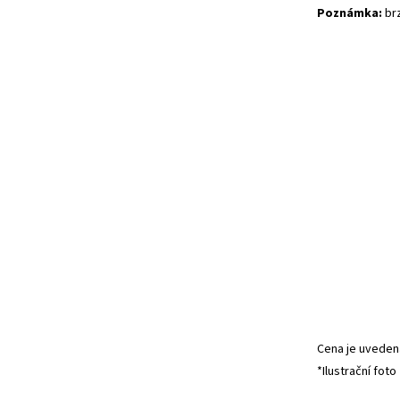
Poznámka:
brz
Cena je uvedena
*Ilustrační foto