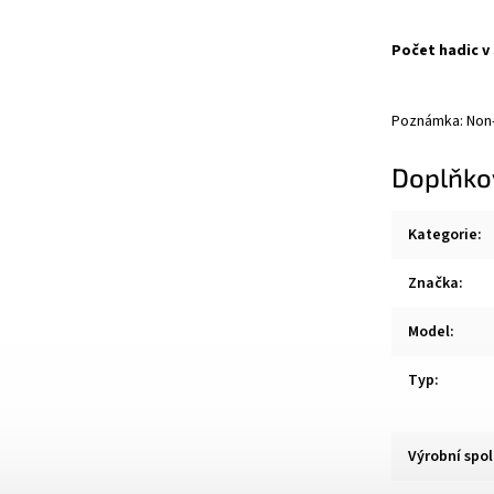
Počet hadic v
Poznámka: Non
Doplňko
Kategorie
:
Značka
:
Model
:
Typ
:
Výrobní spo