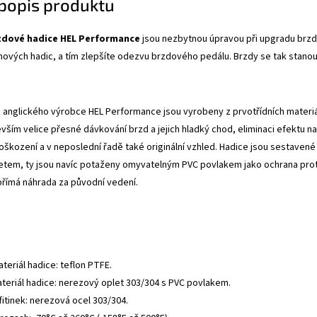
 popis produktu
zdové hadice HEL Performance
jsou nezbytnou úpravou při upgradu brzdo
mových hadic, a tím zlepšíte odezvu brzdového pedálu. Brzdy se tak stanou
anglického výrobce HEL Performance jsou vyrobeny z prvotřídních materiálů
evším velice přesné dávkování brzd a jejich hladký chod, eliminaci efektu
oškození a v neposlední řadě také originální vzhled. Hadice jsou sestavené 
tem, ty jsou navíc potaženy omyvatelným PVC povlakem jako ochrana proti
přímá náhrada za původní vedení.
ateriál hadice: teflon PTFE.
ateriál hadice: nerezový oplet 303/304 s PVC povlakem.
fitinek: nerezová ocel 303/304.