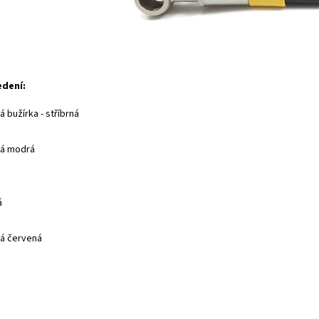
edení:
 bužírka - stříbrná
ná modrá
á
á červená