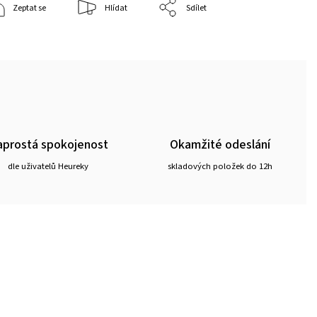
Zeptat se
Hlídat
Sdílet
prostá spokojenost
Okamžité odeslání
dle uživatelů Heureky
skladových položek do 12h