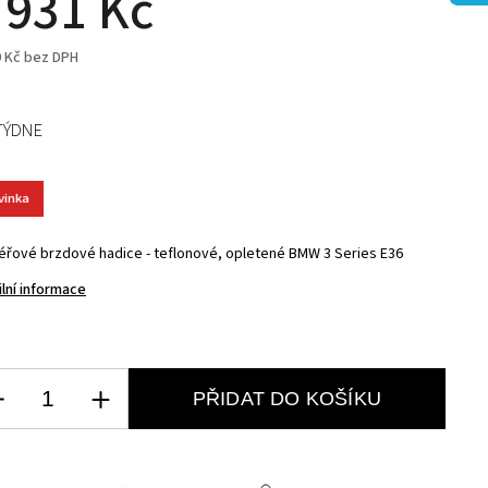
 931 Kč
9 Kč bez DPH
TÝDNE
vinka
éřové brzdové hadice - teflonové, opletené BMW 3 Series E36
ilní informace
PŘIDAT DO KOŠÍKU