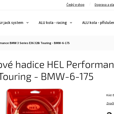
Český e-shop
Doprava a pl
ir jack system
ALU kola - racing
ALU kola - přísluše
mance BMW 3 Series E36 328i Touring - BMW-6-175
ové hadice HEL Performan
 Touring - BMW-6-175
Kód:
Znač