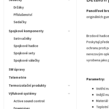
Držáky
Pancéřové br
Příslušenství
originálních gu
Sedačky
Spojkové komponenty
Brzdové hadice 
Setrvačníky
Poskytují před
Spojkové hadice
ochranu proti p
Spojkové sety
nerezovým ople
vyrobena jako 
Spojkové válečky
SW úpravy
Telemetrie
Parametry:
Termoizolační produkty
Vnitřní m
Výfukové systémy
Vnější m
Materiál 
Active sound control
Teplotní 
Downpipes