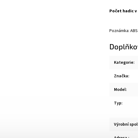
Počet hadic v
Poznámka: ABS
Doplňko
Kategorie
:
Značka
:
Model
:
Typ
:
Výrobní spo
Adresa
: