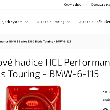
Český e-shop
Doprava a pl
ir jack system
ALU kola - racing
ALU kola - přísluše
mance BMW 3 Series E36 318tds Touring - BMW-6-115
ové hadice HEL Performan
ds Touring - BMW-6-115
Kód:
Znač