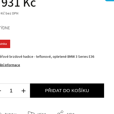
 931 Kč
9 Kč bez DPH
TÝDNE
vinka
éřové brzdové hadice - teflonové, opletené BMW 3 Series E36
ilní informace
PŘIDAT DO KOŠÍKU