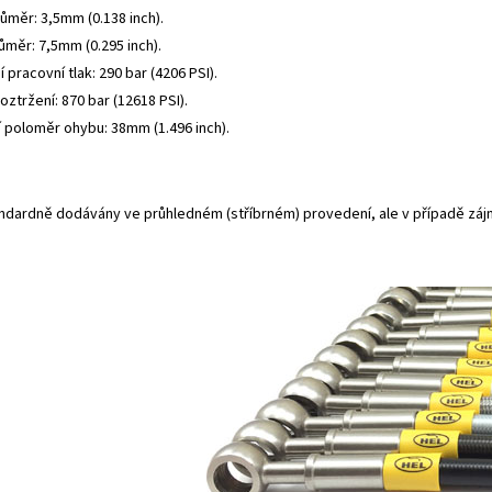
růměr: 3,5mm (0.138 inch).
ůměr: 7,5mm (0.295 inch).
 pracovní tlak: 290 bar (4206 PSI).
roztržení: 870 bar (12618 PSI).
í poloměr ohybu: 38mm (1.496 inch).
andardně dodávány ve průhledném (stříbrném) provedení, ale v případě záj