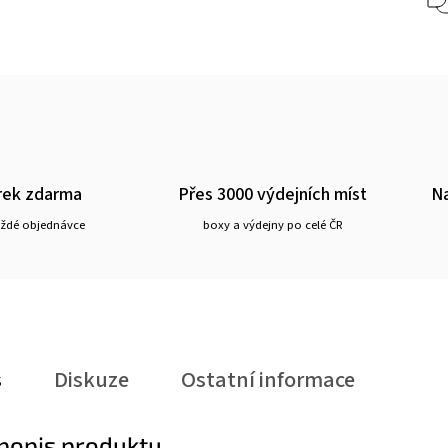
rek zdarma
Přes 3000 výdejních míst
Na
aždé objednávce
boxy a výdejny po celé ČR
s
Diskuze
Ostatní informace
 popis produktu