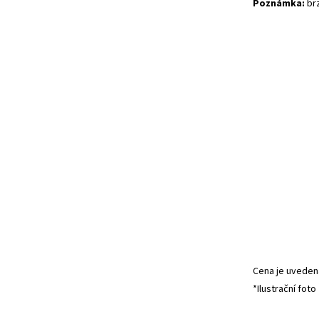
Poznámka:
brz
Cena je uvedena
*Ilustrační foto