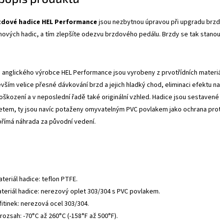
zdové hadice HEL Performance
jsou nezbytnou úpravou při upgradu brzdo
mových hadic, a tím zlepšíte odezvu brzdového pedálu. Brzdy se tak stanou
anglického výrobce HEL Performance jsou vyrobeny z prvotřídních materiálů
evším velice přesné dávkování brzd a jejich hladký chod, eliminaci efektu
oškození a v neposlední řadě také originální vzhled. Hadice jsou sestavené 
tem, ty jsou navíc potaženy omyvatelným PVC povlakem jako ochrana proti
přímá náhrada za původní vedení.
ateriál hadice: teflon PTFE.
ateriál hadice: nerezový oplet 303/304 s PVC povlakem.
fitinek: nerezová ocel 303/304.
rozsah: -70°C až 260°C (-158°F až 500°F).