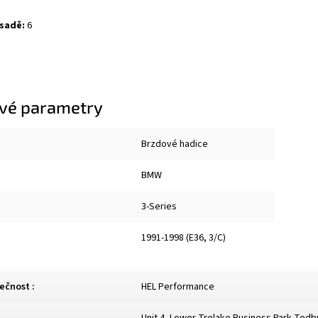
 sadě:
6
vé parametry
Brzdové hadice
BMW
3-Series
1991-1998 (E36, 3/C)
lečnost
:
HEL Performance
Unit 4, Lower Trelake Business Park Ted