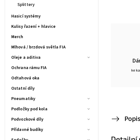
Splittery
Hasicí systémy
Kulisy řazení + hlavice
Merch
Mlhová / brzdová světla FIA
Oleje a aditiva
Dá
Ochrana rámu FIA
ke k
Odtahová oka
Ostatní díly
Pneumatiky
Podložky pod kola
Popi
Podvozkové díly
Přídavné budíky
Detailní
Sedačky