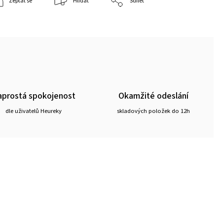
Zeptat se
Hlídat
Sdílet
prostá spokojenost
Okamžité odeslání
dle uživatelů Heureky
skladových položek do 12h