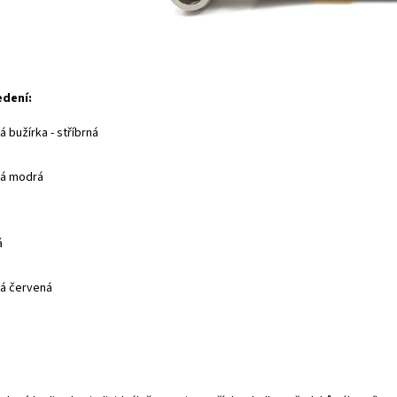
edení:
 bužírka - stříbrná
ná modrá
á
á červená