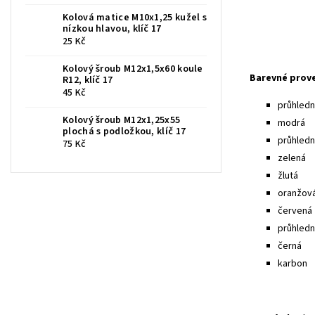
Kolová matice M10x1,25 kužel s
nízkou hlavou, klíč 17
25 Kč
Kolový šroub M12x1,5x60 koule
Barevné prov
R12, klíč 17
45 Kč
průhledná
Kolový šroub M12x1,25x55
modrá
plochá s podložkou, klíč 17
průhled
75 Kč
zelená
žlutá
oranžov
červená
průhledn
černá
karbon