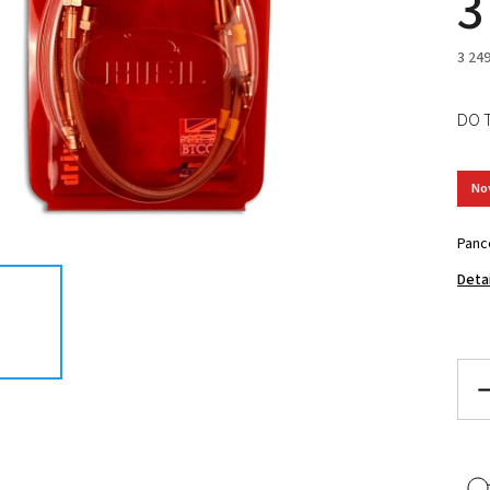
3
3 24
DO 
No
Panc
Deta