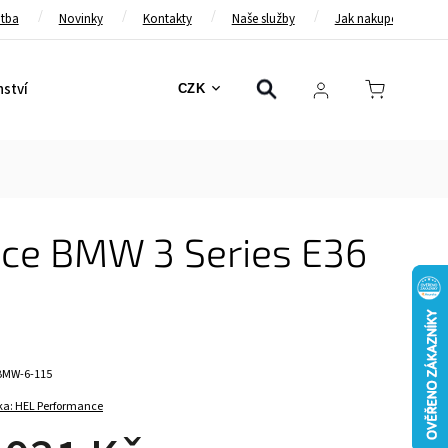
atba
Novinky
Kontakty
Naše služby
Jak nakupovat
nství
Bezpečnostní pásy
Bezpečnostní rámy
Brzd
CZK
ce BMW 3 Series E36
BMW-6-115
ka:
HEL Performance