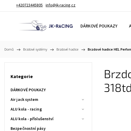
+420723445805
info@jk-racing.cz
DÁRKOVÉ POUKAZY
A
Domů
/
Brzdové systémy
/
Brzdové hadice
/
Brzdové hadice HEL Perfor
Brzd
Kategorie
318t
DÁRKOVÉ POUKAZY
Air jack system
ALU kola - racing
ALU kola - příslušenství
Bezpečnostní pásy