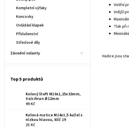
Vnitřní p
Kompletní výfuky
Vnější pr
Koncovky
Maximální
Ovládání klapek
Tlak při 
Minimáln
Příslušenství
Středové díly
Závodní volanty
Hadice jsou st
Top 5 produktů
Kolový šteft M10x1,25x33mm,
tisícihran Ø12mm
49 Kč
Kolová matice M14x1,5 kužel s
nízkou hlavou, klíč 19
25 Kč