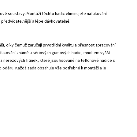
vé soustavy. Montáží těchto hadic eliminujete nafukování
 předvídatelnější a lépe dávkovatelné.
, díky čemuž zaručují prvotřídní kvalitu a přesnost zpracování.
 nafukování známé u sériových gumových hadic, mnohem vyšší
z nerezových fitinek, které jsou lisované na teflonové hadice s
 oděru. Každá sada obsahuje vše potřebné k montáži a je