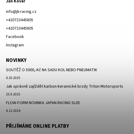
Jan Kovář
info
@
jk-racing.cz
+420723445805
+420723445805
Facebook
Instagram
NOVINKY
SOUTĚŽ O 5000,-Kč NA SADU KOL NEBO PNEUMATIK
6.10.2025
Jak správně zajíždět karbon-keramické brzdy Triton Motorsports
25.9.2025
FLOW-FORM NOVINKA JAPAN RACING SL05
6.12.2024
PŘIJÍMÁME ONLINE PLATBY