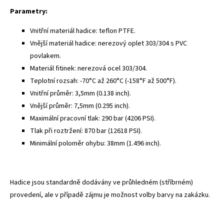
Parametry:
Vnitřní materiál hadice: teflon PTFE.
Vnější materiál hadice: nerezový oplet 303/304 s PVC
povlakem.
Materiál fitinek: nerezová ocel 303/304.
Teplotní rozsah: -70°C až 260°C (-158°F až 500°F).
Vnitřní průměr: 3,5mm (0.138 inch).
Vnější průměr: 7,5mm (0.295 inch).
Maximální pracovní tlak: 290 bar (4206 PSI).
Tlak při roztržení: 870 bar (12618 PSI).
Minimální poloměr ohybu: 38mm (1.496 inch).
Hadice jsou standardně dodávány ve průhledném (stříbrném)
provedení, ale v případě zájmu je možnost volby barvy na zakázku.