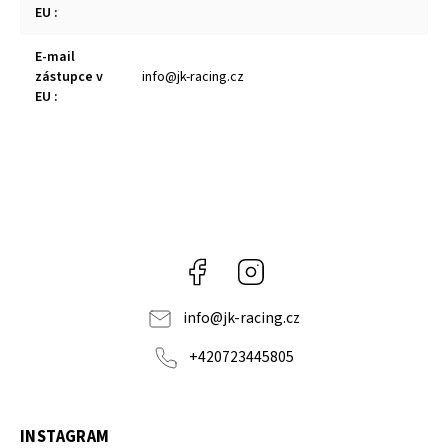
EU
:
E-mail
zástupce v
info@jk-racing.cz
EU
:
Facebook
Instagram
info
@
jk-racing.cz
+420723445805
INSTAGRAM