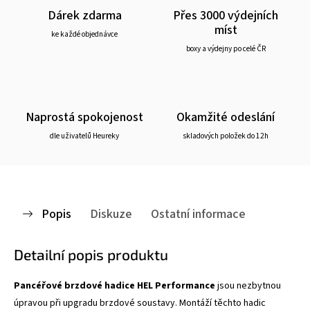
Dárek zdarma
Přes 3000 výdejních
míst
ke každé objednávce
boxy a výdejny po celé ČR
Naprostá spokojenost
Okamžité odeslání
dle uživatelů Heureky
skladových položek do 12h
Popis
Diskuze
Ostatní informace
Detailní popis produktu
Pancéřové brzdové hadice HEL Performance
jsou nezbytnou
úpravou při upgradu brzdové soustavy. Montáží těchto hadic