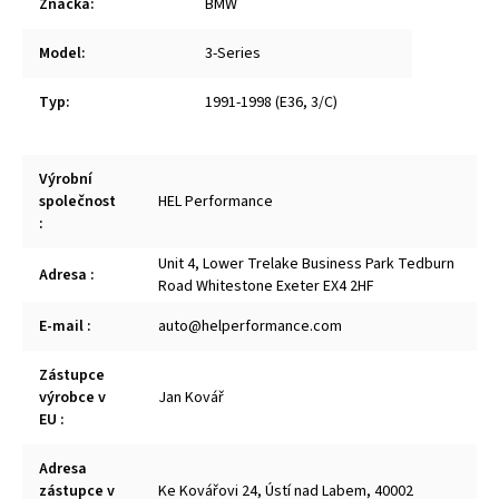
Značka
:
BMW
Model
:
3-Series
Typ
:
1991-1998 (E36, 3/C)
Výrobní
společnost
HEL Performance
:
Unit 4, Lower Trelake Business Park Tedburn
Adresa
:
Road Whitestone Exeter EX4 2HF
E-mail
:
auto@helperformance.com
Zástupce
výrobce v
Jan Kovář
EU
:
Adresa
zástupce v
Ke Kovářovi 24, Ústí nad Labem, 40002