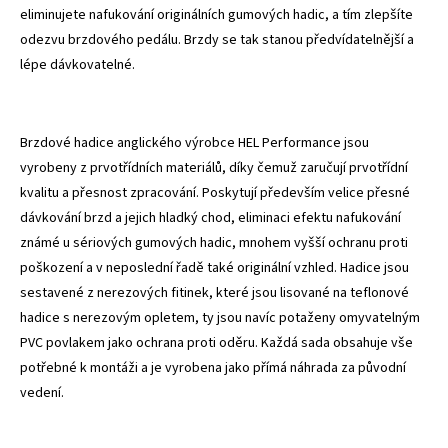
eliminujete nafukování originálních gumových hadic, a tím zlepšíte
odezvu brzdového pedálu. Brzdy se tak stanou předvídatelnější a
lépe dávkovatelné.
Brzdové hadice anglického výrobce HEL Performance jsou
vyrobeny z prvotřídních materiálů, díky čemuž zaručují prvotřídní
kvalitu a přesnost zpracování. Poskytují především velice přesné
dávkování brzd a jejich hladký chod, eliminaci efektu nafukování
známé u sériových gumových hadic, mnohem vyšší ochranu proti
poškození a v neposlední řadě také originální vzhled. Hadice jsou
sestavené z nerezových fitinek, které jsou lisované na teflonové
hadice s nerezovým opletem, ty jsou navíc potaženy omyvatelným
PVC povlakem jako ochrana proti oděru. Každá sada obsahuje vše
potřebné k montáži a je vyrobena jako přímá náhrada za původní
vedení.