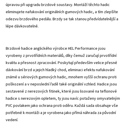
úpravou při upgradu brzdové soustavy. Montáží těchto hadic
eliminujete nafukování originálních gumových hadic, a tím zlepšíte
odezvu brzdového pedálu. Brzdy se tak stanou předvídatelnější a
lépe dávkovatelné.
Brzdové hadice anglického výrobce HEL Performance jsou
vyrobeny z prvotřídních materiálů, díky čemuž zaručují prvotřídní
kvalitu a přesnost zpracování. Poskytují především velice přesné
dávkování brzd a jejich hladký chod, eliminaci efektu nafukování
známé u sériových gumových hadic, mnohem vyšší ochranu proti
poškození a v neposlední řadě také originální vzhled. Hadice jsou
sestavené z nerezových fitinek, které jsou lisované na teflonové
hadice s nerezovým opletem, ty jsou navíc potaženy omyvatelným
PVC povlakem jako ochrana proti oděru. Každá sada obsahuje vše
potřebné k montáži a je vyrobena jako přímá náhrada za původní
vedení.