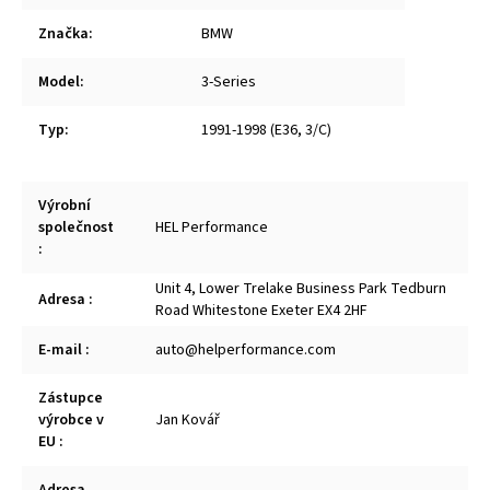
Značka
:
BMW
Model
:
3-Series
Typ
:
1991-1998 (E36, 3/C)
Výrobní
společnost
HEL Performance
:
Unit 4, Lower Trelake Business Park Tedburn
Adresa
:
Road Whitestone Exeter EX4 2HF
E-mail
:
auto@helperformance.com
Zástupce
výrobce v
Jan Kovář
EU
: