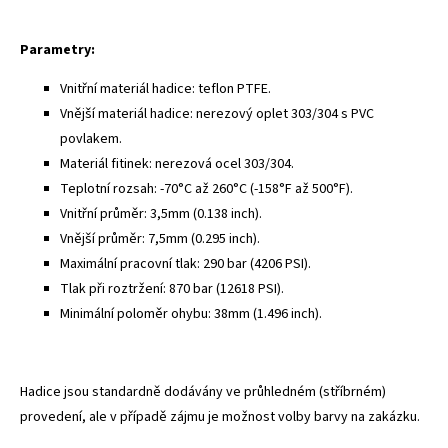
Parametry:
Vnitřní materiál hadice: teflon PTFE.
Vnější materiál hadice: nerezový oplet 303/304 s PVC
povlakem.
Materiál fitinek: nerezová ocel 303/304.
Teplotní rozsah: -70°C až 260°C (-158°F až 500°F).
Vnitřní průměr: 3,5mm (0.138 inch).
Vnější průměr: 7,5mm (0.295 inch).
Maximální pracovní tlak: 290 bar (4206 PSI).
Tlak při roztržení: 870 bar (12618 PSI).
Minimální poloměr ohybu: 38mm (1.496 inch).
Hadice jsou standardně dodávány ve průhledném (stříbrném)
provedení, ale v případě zájmu je možnost volby barvy na zakázku.