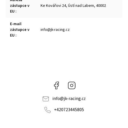
Adresa
zástupce v
Ke Kovářovi 24, Ústí nad Labem, 40002
EU
:
E-mail
zástupce v
info@jk-racing.cz
EU
:
Facebook
Instagram
info
@
jk-racing.cz
+420723445805