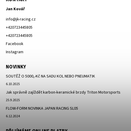
Jan Kovář
info
@
jk-racing.cz
+420723445805
+420723445805
Facebook
Instagram
NOVINKY
SOUTĚŽ O 5000,-Kč NA SADU KOL NEBO PNEUMATIK
6.10.2025
Jak správně zajíždět karbon-keramické brzdy Triton Motorsports
25.9.2025
FLOW-FORM NOVINKA JAPAN RACING SL05
6.12.2024