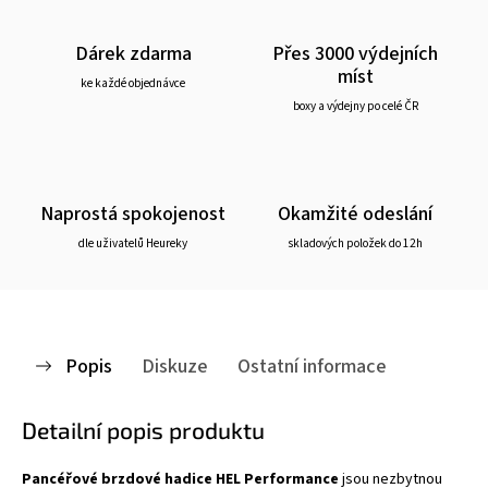
Dárek zdarma
Přes 3000 výdejních
míst
ke každé objednávce
boxy a výdejny po celé ČR
Naprostá spokojenost
Okamžité odeslání
dle uživatelů Heureky
skladových položek do 12h
Popis
Diskuze
Ostatní informace
Detailní popis produktu
Pancéřové brzdové hadice HEL Performance
jsou nezbytnou