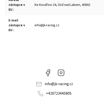
Adresa
zástupce v
Ke Kovářovi 24, Ústí nad Labem, 40002
EU
:
E-mail
zástupce v
info@jk-racing.cz
EU
:
Facebook
Instagram
info
@
jk-racing.cz
+420723445805