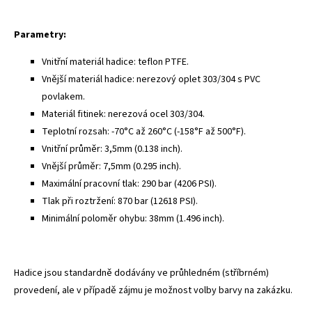
Parametry:
Vnitřní materiál hadice: teflon PTFE.
Vnější materiál hadice: nerezový oplet 303/304 s PVC
povlakem.
Materiál fitinek: nerezová ocel 303/304.
Teplotní rozsah: -70°C až 260°C (-158°F až 500°F).
Vnitřní průměr: 3,5mm (0.138 inch).
Vnější průměr: 7,5mm (0.295 inch).
Maximální pracovní tlak: 290 bar (4206 PSI).
Tlak při roztržení: 870 bar (12618 PSI).
Minimální poloměr ohybu: 38mm (1.496 inch).
Hadice jsou standardně dodávány ve průhledném (stříbrném)
provedení, ale v případě zájmu je možnost volby barvy na zakázku.