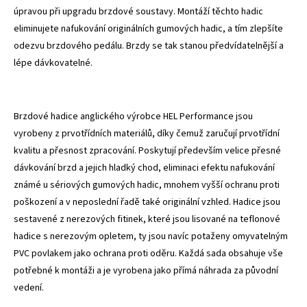
úpravou při upgradu brzdové soustavy. Montáží těchto hadic
eliminujete nafukování originálních gumových hadic, a tím zlepšíte
odezvu brzdového pedálu. Brzdy se tak stanou předvídatelnější a
lépe dávkovatelné.
Brzdové hadice anglického výrobce HEL Performance jsou
vyrobeny z prvotřídních materiálů, díky čemuž zaručují prvotřídní
kvalitu a přesnost zpracování. Poskytují především velice přesné
dávkování brzd a jejich hladký chod, eliminaci efektu nafukování
známé u sériových gumových hadic, mnohem vyšší ochranu proti
poškození a v neposlední řadě také originální vzhled. Hadice jsou
sestavené z nerezových fitinek, které jsou lisované na teflonové
hadice s nerezovým opletem, ty jsou navíc potaženy omyvatelným
PVC povlakem jako ochrana proti oděru. Každá sada obsahuje vše
potřebné k montáži a je vyrobena jako přímá náhrada za původní
vedení.