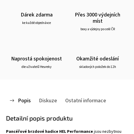
Dárek zdarma
Přes 3000 výdejních
míst
ke každé objednávce
boxy a výdejny po celé ČR
Naprostá spokojenost
Okamžité odeslání
dle uživatelů Heureky
skladových položek do 12h
Popis
Diskuze
Ostatní informace
Detailní popis produktu
Pancéřové brzdové hadice HEL Performance
jsou nezbytnou