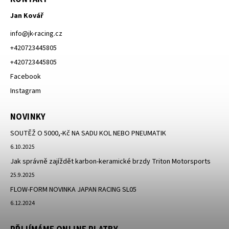
Jan Kovář
info
@
jk-racing.cz
+420723445805
+420723445805
Facebook
Instagram
NOVINKY
SOUTĚŽ O 5000,-Kč NA SADU KOL NEBO PNEUMATIK
6.10.2025
Jak správně zajíždět karbon-keramické brzdy Triton Motorsports
25.9.2025
FLOW-FORM NOVINKA JAPAN RACING SL05
6.12.2024