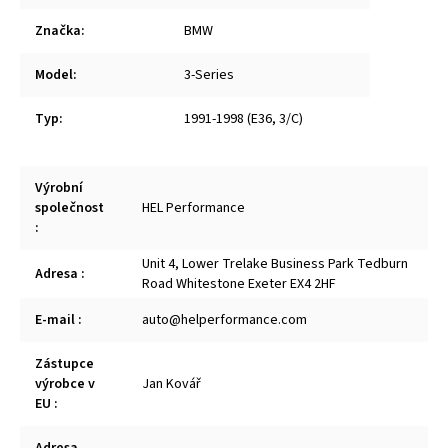
Značka
:
BMW
Model
:
3-Series
Typ
:
1991-1998 (E36, 3/C)
Výrobní
společnost
HEL Performance
:
Unit 4, Lower Trelake Business Park Tedburn
Adresa
:
Road Whitestone Exeter EX4 2HF
E-mail
:
auto@helperformance.com
Zástupce
výrobce v
Jan Kovář
EU
: