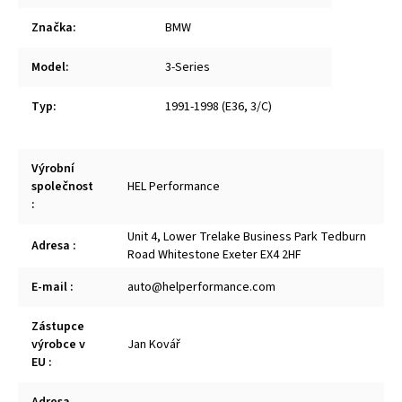
Značka
:
BMW
Model
:
3-Series
Typ
:
1991-1998 (E36, 3/C)
Výrobní
společnost
HEL Performance
:
Unit 4, Lower Trelake Business Park Tedburn
Adresa
:
Road Whitestone Exeter EX4 2HF
E-mail
:
auto@helperformance.com
Zástupce
výrobce v
Jan Kovář
EU
: