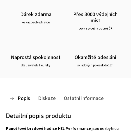
Dárek zdarma
Přes 3000 výdejních
míst
ke každé objednávce
boxy a výdejny po celé ČR
Naprostá spokojenost
Okamžité odeslání
dle uživatelů Heureky
skladových položek do 12h
Popis
Diskuze
Ostatní informace
Detailní popis produktu
Pancéřové brzdové hadice HEL Performance
jsou nezbytnou