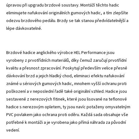
úpravou při upgradu brzdové soustavy. Montáží těchto hadic
eliminujete nafukování originálních gumových hadic, a tím zlepšíte
odezvu brzdového pedálu. Brzdy se tak stanou předvídatelnější a
lépe dávkovatelné.
Brzdové hadice anglického výrobce HEL Performance jsou
vyrobeny z prvotřídních materiálů, díky čemuž zaručují prvotřídní
kvalitu a přesnost zpracování. Poskytují především velice přesné
dávkování brzd a jejich hladký chod, eliminaci efektu nafukování
známé u sériových gumových hadic, mnohem vyšší ochranu proti
poškození a v neposlední řadě také originální vzhled. Hadice jsou
sestavené z nerezových fitinek, které jsou lisované na teflonové
hadice s nerezovým opletem, ty jsou navíc potaženy omyvatelným
PVC povlakem jako ochrana proti oděru. Každá sada obsahuje vše
potřebné k montáži a je vyrobena jako přímá náhrada za původní
vedení.