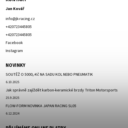
Jan Kovář
info
@
jk-racing.cz
+420723445805
+420723445805
Facebook
Instagram
NOVINKY
SOUTĚŽ O 5000,-Kč NA SADU KOL NEBO PNEUMATIK
6.10.2025
Jak správně zajíždět karbon-keramické brzdy Triton Motorsports
25.9.2025
FLOW-FORM NOVINKA JAPAN RACING SL05
6.12.2024