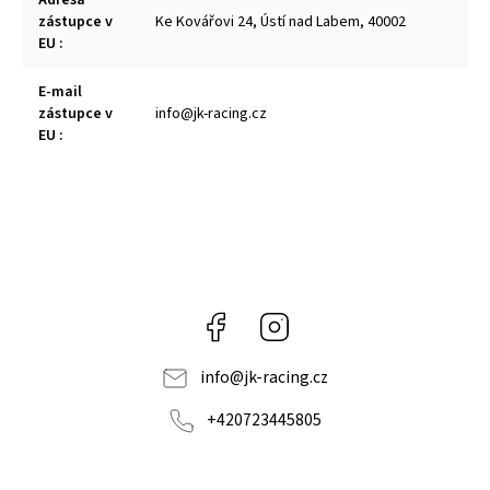
Adresa
zástupce v
Ke Kovářovi 24, Ústí nad Labem, 40002
EU
:
E-mail
zástupce v
info@jk-racing.cz
EU
:
Facebook
Instagram
info
@
jk-racing.cz
+420723445805