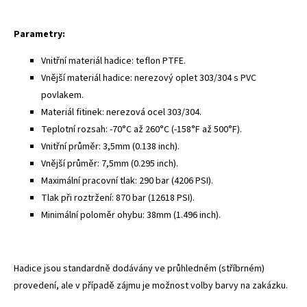
Parametry:
Vnitřní materiál hadice: teflon PTFE.
Vnější materiál hadice: nerezový oplet 303/304 s PVC
povlakem.
Materiál fitinek: nerezová ocel 303/304.
Teplotní rozsah: -70°C až 260°C (-158°F až 500°F).
Vnitřní průměr: 3,5mm (0.138 inch).
Vnější průměr: 7,5mm (0.295 inch).
Maximální pracovní tlak: 290 bar (4206 PSI).
Tlak při roztržení: 870 bar (12618 PSI).
Minimální poloměr ohybu: 38mm (1.496 inch).
Hadice jsou standardně dodávány ve průhledném (stříbrném)
provedení, ale v případě zájmu je možnost volby barvy na zakázku.