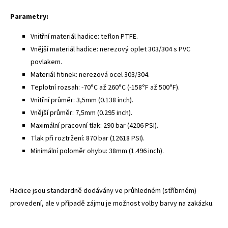
Parametry:
Vnitřní materiál hadice: teflon PTFE.
Vnější materiál hadice: nerezový oplet 303/304 s PVC
povlakem.
Materiál fitinek: nerezová ocel 303/304.
Teplotní rozsah: -70°C až 260°C (-158°F až 500°F).
Vnitřní průměr: 3,5mm (0.138 inch).
Vnější průměr: 7,5mm (0.295 inch).
Maximální pracovní tlak: 290 bar (4206 PSI).
Tlak při roztržení: 870 bar (12618 PSI).
Minimální poloměr ohybu: 38mm (1.496 inch).
Hadice jsou standardně dodávány ve průhledném (stříbrném)
provedení, ale v případě zájmu je možnost volby barvy na zakázku.