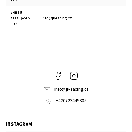
E-mail
zástupce v
info@jk-racing.cz
EU
:
Facebook
Instagram
info
@
jk-racing.cz
+420723445805
INSTAGRAM