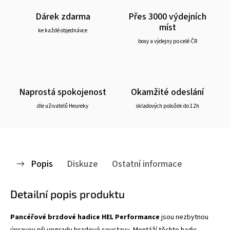
Dárek zdarma
Přes 3000 výdejních
míst
ke každé objednávce
boxy a výdejny po celé ČR
Naprostá spokojenost
Okamžité odeslání
dle uživatelů Heureky
skladových položek do 12h
Popis
Diskuze
Ostatní informace
Detailní popis produktu
Pancéřové brzdové hadice HEL Performance
jsou nezbytnou
úpravou při upgradu brzdové soustavy. Montáží těchto hadic