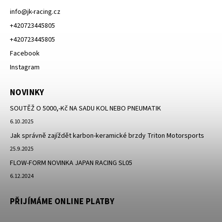
info
@
jk-racing.cz
+420723445805
+420723445805
Facebook
Instagram
NOVINKY
SOUTĚŽ O 5000,-Kč NA SADU KOL NEBO PNEUMATIK
6.10.2025
Jak správně zajíždět karbon-keramické brzdy Triton Motorsports
25.9.2025
FLOW-FORM NOVINKA JAPAN RACING SL05
6.12.2024
PŘIJÍMÁME ONLINE PLATBY