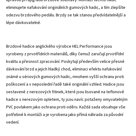
eliminujete nafukování originálních gumových hadic, a tím zlepšíte
odezvu brzdového pedálu. Brzdy se tak stanou předvídatelnější a
lépe dávkovatelné.
Brzdové hadice anglického výrobce HEL Performance jsou
vyrobeny z prvotřídních materiálů, díky čemuž zaručují prvotřídní
kvalitu a přesnost zpracování. Poskytují především velice přesné
dávkování brzd a jejich hladký chod, eliminaci efektu nafukování
známé u sériových gumových hadic, mnohem vyšší ochranu proti
poškození a v neposlední řadě také originální vzhled. Hadice jsou
sestavené z nerezových fitinek, které jsou lisované na teflonové
hadice s nerezovým opletem, ty jsou navíc potaženy omyvatelným
PVC povlakem jako ochrana proti oděru. Každá sada obsahuje vše
potřebné k montáži a je vyrobena jako přímá náhrada za původní
vedení.