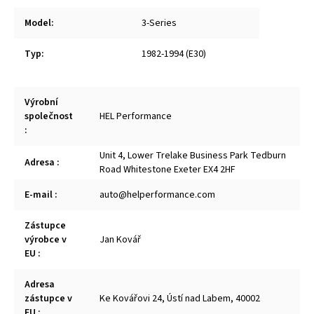
Model
:
3-Series
Typ
:
1982-1994 (E30)
Výrobní
společnost
HEL Performance
:
Unit 4, Lower Trelake Business Park Tedburn
Adresa
:
Road Whitestone Exeter EX4 2HF
E-mail
:
auto@helperformance.com
Zástupce
výrobce v
Jan Kovář
EU
:
Adresa
zástupce v
Ke Kovářovi 24, Ústí nad Labem, 40002
EU
: