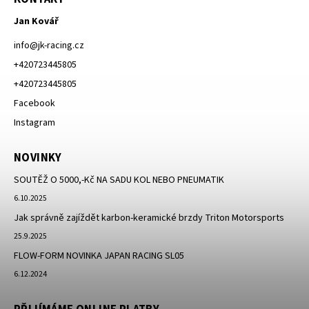
Jan Kovář
info
@
jk-racing.cz
+420723445805
+420723445805
Facebook
Instagram
NOVINKY
SOUTĚŽ O 5000,-Kč NA SADU KOL NEBO PNEUMATIK
6.10.2025
Jak správně zajíždět karbon-keramické brzdy Triton Motorsports
25.9.2025
FLOW-FORM NOVINKA JAPAN RACING SL05
6.12.2024