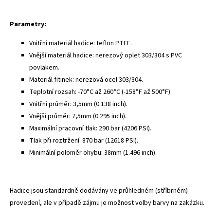
Parametry:
Vnitřní materiál hadice: teflon PTFE.
Vnější materiál hadice: nerezový oplet 303/304 s PVC
povlakem.
Materiál fitinek: nerezová ocel 303/304.
Teplotní rozsah: -70°C až 260°C (-158°F až 500°F).
Vnitřní průměr: 3,5mm (0.138 inch).
Vnější průměr: 7,5mm (0.295 inch).
Maximální pracovní tlak: 290 bar (4206 PSI).
Tlak při roztržení: 870 bar (12618 PSI).
Minimální poloměr ohybu: 38mm (1.496 inch).
Hadice jsou standardně dodávány ve průhledném (stříbrném)
provedení, ale v případě zájmu je možnost volby barvy na zakázku.