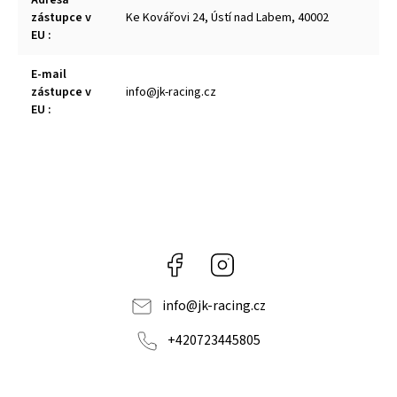
Adresa
zástupce v
Ke Kovářovi 24, Ústí nad Labem, 40002
EU
:
E-mail
zástupce v
info@jk-racing.cz
EU
:
Facebook
Instagram
info
@
jk-racing.cz
+420723445805