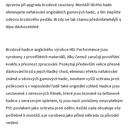
úpravou při upgradu brzdové soustavy. Montáží těchto hadic
eliminujete nafukování originálních gumových hadic, a tím zlepšíte
odezvu brzdového pedálu. Brzdy se tak stanou předvídatelnější a
lépe dávkovatelné.
Brzdové hadice anglického výrobce HEL Performance jsou
vyrobeny z prvotřídních materiálů, díky čemuž zaručují prvotřídní
kvalitu a přesnost zpracování. Poskytují především velice přesné
dávkování brzd a jejich hladký chod, eliminaci efektu nafukování
známé u sériových gumových hadic, mnohem vyšší ochranu proti
poškození a v neposlední řadě také originální vzhled. Hadice jsou
sestavené z nerezových fitinek, které jsou lisované na teflonové
hadice s nerezovým opletem, ty jsou navíc potaženy omyvatelným
PVC povlakem jako ochrana proti oděru. Každá sada obsahuje vše
potřebné k montáži a je vyrobena jako přímá náhrada za původní
vedení.