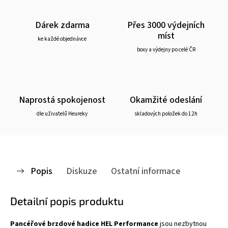
Dárek zdarma
Přes 3000 výdejních
míst
ke každé objednávce
boxy a výdejny po celé ČR
Naprostá spokojenost
Okamžité odeslání
dle uživatelů Heureky
skladových položek do 12h
Popis
Diskuze
Ostatní informace
Detailní popis produktu
Pancéřové brzdové hadice HEL Performance
jsou nezbytnou