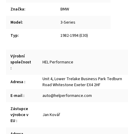
Značka
:
BMW
Model
:
3-Series
Typ
:
1982-1994 (E30)
Výrobní
společnost
HEL Performance
:
Unit 4, Lower Trelake Business Park Tedburn
Adresa
:
Road Whitestone Exeter EX4 2HF
E-mail
:
auto@helperformance.com
Zástupce
výrobce v
Jan Kovář
EU
: