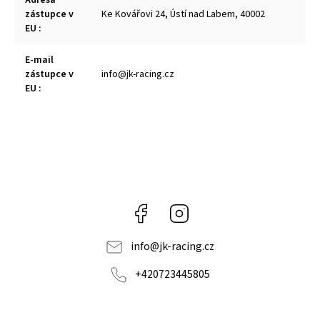
Adresa
zástupce v
Ke Kovářovi 24, Ústí nad Labem, 40002
EU
:
E-mail
zástupce v
info@jk-racing.cz
EU
:
Facebook
Instagram
info
@
jk-racing.cz
+420723445805