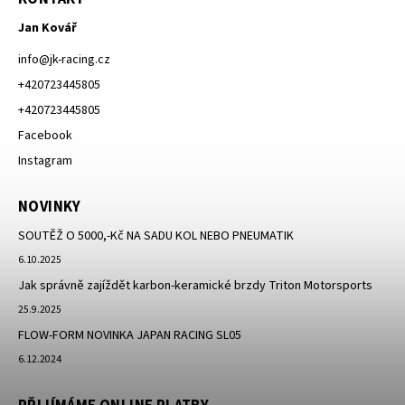
Jan Kovář
info
@
jk-racing.cz
+420723445805
+420723445805
Facebook
Instagram
NOVINKY
SOUTĚŽ O 5000,-Kč NA SADU KOL NEBO PNEUMATIK
6.10.2025
Jak správně zajíždět karbon-keramické brzdy Triton Motorsports
25.9.2025
FLOW-FORM NOVINKA JAPAN RACING SL05
6.12.2024