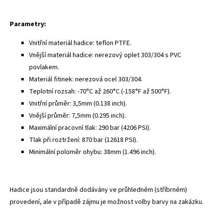
Parametry:
Vnitřní materiál hadice: teflon PTFE.
Vnější materiál hadice: nerezový oplet 303/304 s PVC
povlakem.
Materiál fitinek: nerezová ocel 303/304.
Teplotní rozsah: -70°C až 260°C (-158°F až 500°F).
Vnitřní průměr: 3,5mm (0.138 inch).
Vnější průměr: 7,5mm (0.295 inch).
Maximální pracovní tlak: 290 bar (4206 PSI).
Tlak při roztržení: 870 bar (12618 PSI).
Minimální poloměr ohybu: 38mm (1.496 inch).
Hadice jsou standardně dodávány ve průhledném (stříbrném)
provedení, ale v případě zájmu je možnost volby barvy na zakázku.