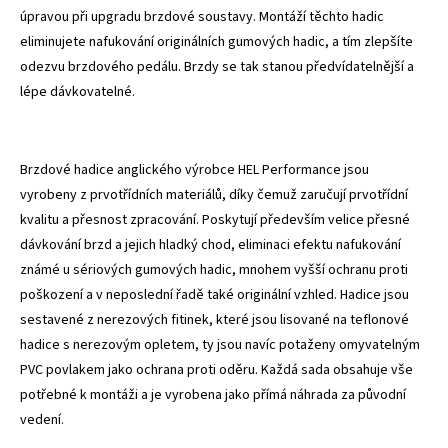
úpravou při upgradu brzdové soustavy. Montáží těchto hadic
eliminujete nafukování originálních gumových hadic, a tím zlepšíte
odezvu brzdového pedálu. Brzdy se tak stanou předvídatelnější a
lépe dávkovatelné.
Brzdové hadice anglického výrobce HEL Performance jsou
vyrobeny z prvotřídních materiálů, díky čemuž zaručují prvotřídní
kvalitu a přesnost zpracování. Poskytují především velice přesné
dávkování brzd a jejich hladký chod, eliminaci efektu nafukování
známé u sériových gumových hadic, mnohem vyšší ochranu proti
poškození a v neposlední řadě také originální vzhled. Hadice jsou
sestavené z nerezových fitinek, které jsou lisované na teflonové
hadice s nerezovým opletem, ty jsou navíc potaženy omyvatelným
PVC povlakem jako ochrana proti oděru. Každá sada obsahuje vše
potřebné k montáži a je vyrobena jako přímá náhrada za původní
vedení.