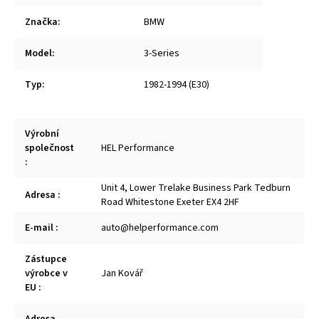
Značka
:
BMW
Model
:
3-Series
Typ
:
1982-1994 (E30)
Výrobní
společnost
HEL Performance
:
Unit 4, Lower Trelake Business Park Tedburn
Adresa
:
Road Whitestone Exeter EX4 2HF
E-mail
:
auto@helperformance.com
Zástupce
výrobce v
Jan Kovář
EU
: