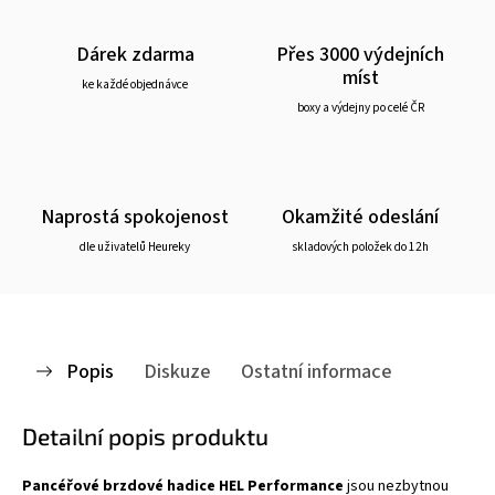
Dárek zdarma
Přes 3000 výdejních
míst
ke každé objednávce
boxy a výdejny po celé ČR
Naprostá spokojenost
Okamžité odeslání
dle uživatelů Heureky
skladových položek do 12h
Popis
Diskuze
Ostatní informace
Detailní popis produktu
Pancéřové brzdové hadice HEL Performance
jsou nezbytnou