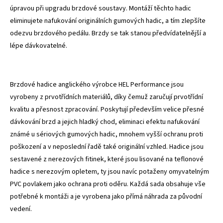
úpravou při upgradu brzdové soustavy. Montáží těchto hadic
eliminujete nafukování originálních gumových hadic, a tím zlepšíte
odezvu brzdového pedálu. Brzdy se tak stanou předvídatelnější a
lépe dávkovatelné.
Brzdové hadice anglického výrobce HEL Performance jsou
vyrobeny z prvotřídních materiálů, díky čemuž zaručují prvotřídní
kvalitu a přesnost zpracování. Poskytují především velice přesné
dávkování brzd a jejich hladký chod, eliminaci efektu nafukování
známé u sériových gumových hadic, mnohem vyšší ochranu proti
poškození a v neposlední řadě také originální vzhled. Hadice jsou
sestavené z nerezových fitinek, které jsou lisované na teflonové
hadice s nerezovým opletem, ty jsou navíc potaženy omyvatelným
PVC povlakem jako ochrana proti oděru. Každá sada obsahuje vše
potřebné k montáži a je vyrobena jako přímá náhrada za původní
vedení.