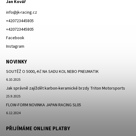
Jan Kovář
info
@
jk-racing.cz
+420723445805
+420723445805
Facebook
Instagram
NOVINKY
SOUTĚŽ O 5000,-Kč NA SADU KOL NEBO PNEUMATIK
6.10.2025
Jak správně zajíždět karbon-keramické brzdy Triton Motorsports
25.9.2025
FLOW-FORM NOVINKA JAPAN RACING SL05
6.12.2024
PŘIJÍMÁME ONLINE PLATBY