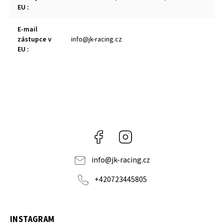
EU
:
E-mail
zástupce v
info@jk-racing.cz
EU
:
Facebook
Instagram
info
@
jk-racing.cz
+420723445805
INSTAGRAM