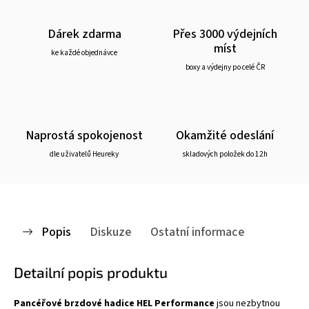
Dárek zdarma
Přes 3000 výdejních
míst
ke každé objednávce
boxy a výdejny po celé ČR
Naprostá spokojenost
Okamžité odeslání
dle uživatelů Heureky
skladových položek do 12h
Popis
Diskuze
Ostatní informace
Detailní popis produktu
Pancéřové brzdové hadice HEL Performance
jsou nezbytnou