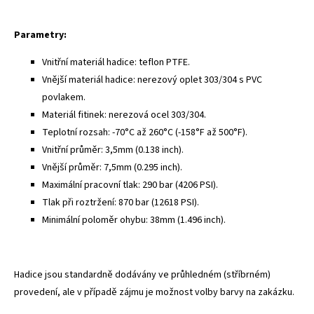
Parametry:
Vnitřní materiál hadice: teflon PTFE.
Vnější materiál hadice: nerezový oplet 303/304 s PVC
povlakem.
Materiál fitinek: nerezová ocel 303/304.
Teplotní rozsah: -70°C až 260°C (-158°F až 500°F).
Vnitřní průměr: 3,5mm (0.138 inch).
Vnější průměr: 7,5mm (0.295 inch).
Maximální pracovní tlak: 290 bar (4206 PSI).
Tlak při roztržení: 870 bar (12618 PSI).
Minimální poloměr ohybu: 38mm (1.496 inch).
Hadice jsou standardně dodávány ve průhledném (stříbrném)
provedení, ale v případě zájmu je možnost volby barvy na zakázku.