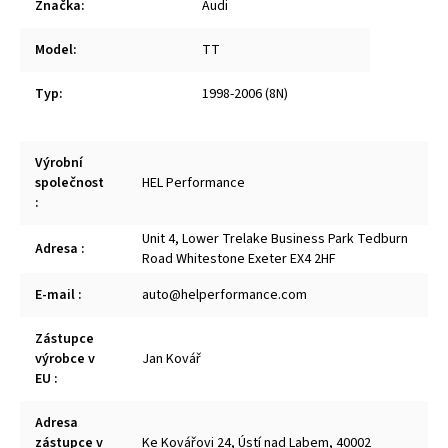
Značka
:
Audi
Model
:
TT
Typ
:
1998-2006 (8N)
Výrobní
společnost
HEL Performance
:
Unit 4, Lower Trelake Business Park Tedburn
Adresa
:
Road Whitestone Exeter EX4 2HF
E-mail
:
auto@helperformance.com
Zástupce
výrobce v
Jan Kovář
EU
:
Adresa
zástupce v
Ke Kovářovi 24, Ústí nad Labem, 40002