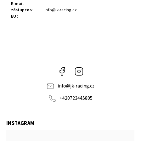
E-mail
zástupce v
info@jk-racing.cz
EU
:
Facebook
Instagram
info
@
jk-racing.cz
+420723445805
INSTAGRAM