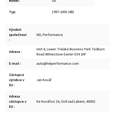
Model
:
S6
Typ
:
1997-2005 (4B)
Výrobní
společnost
HEL Performance
:
Unit 4, Lower Trelake Business Park Tedburn
Adresa
:
Road Whitestone Exeter EX4 2HF
E-mail
:
auto@helperformance.com
Zástupce
výrobce v
Jan Kovář
EU
:
Adresa
zástupce v
Ke Kovářovi 24, Ústí nad Labem, 40002
EU
: