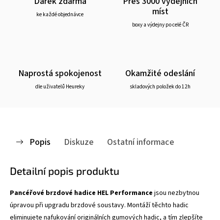
Dárek zdarma
Přes 3000 výdejních
míst
ke každé objednávce
boxy a výdejny po celé ČR
Naprostá spokojenost
Okamžité odeslání
dle uživatelů Heureky
skladových položek do 12h
Popis
Diskuze
Ostatní informace
Detailní popis produktu
Pancéřové brzdové hadice HEL Performance
jsou nezbytnou
úpravou při upgradu brzdové soustavy. Montáží těchto hadic
eliminujete nafukování originálních gumových hadic, a tím zlepšíte