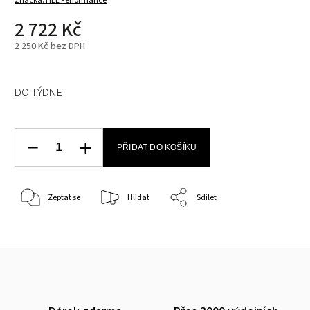
Značka:
HEL Performance
2 722 Kč
2 250 Kč bez DPH
DO TÝDNE
PŘIDAT DO KOŠÍKU
Zeptat se
Hlídat
Sdílet