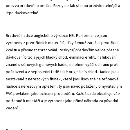
odezvu brzdového pedálu. Brzdy se tak stanou předvídatelnější a
lépe dávkovatelné.
Brzdové hadice anglického výrobce HEL Performance jsou
vyrobeny z prvotřídních materiálů, díky čemuž zaručují prvotřídní
kvalitu a přesnost zpracování. Poskytují především velice přesné
dávkování brzd a jejich hladký chod, eliminaci efektu nafukování
známé u sériových gumových hadic, mnohem vyšší ochranu proti
poškození a v neposlední řadě také originální vzhled. Hadice jsou
sestavené z nerezových fitinek, které jsou lisované na teflonové
hadice s nerezovým opletem, ty jsou navíc potaženy omyvatelným
PVC povlakem jako ochrana proti oděru. Každá sada obsahuje vše
potřebné k montáži a je vyrobena jako přímá náhrada za původní
vedení.