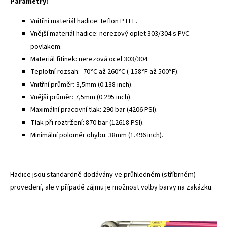
Parametry:
Vnitřní materiál hadice: teflon PTFE.
Vnější materiál hadice: nerezový oplet 303/304 s PVC
povlakem.
Materiál fitinek: nerezová ocel 303/304.
Teplotní rozsah: -70°C až 260°C (-158°F až 500°F).
Vnitřní průměr: 3,5mm (0.138 inch).
Vnější průměr: 7,5mm (0.295 inch).
Maximální pracovní tlak: 290 bar (4206 PSI).
Tlak při roztržení: 870 bar (12618 PSI).
Minimální poloměr ohybu: 38mm (1.496 inch).
Hadice jsou standardně dodávány ve průhledném (stříbrném)
provedení, ale v případě zájmu je možnost volby barvy na zakázku.