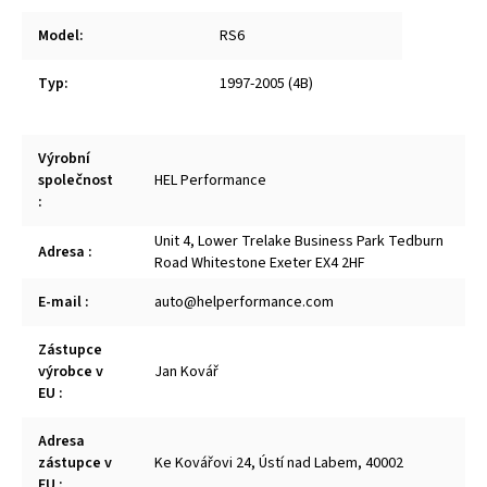
Model
:
RS6
Typ
:
1997-2005 (4B)
Výrobní
společnost
HEL Performance
:
Unit 4, Lower Trelake Business Park Tedburn
Adresa
:
Road Whitestone Exeter EX4 2HF
E-mail
:
auto@helperformance.com
Zástupce
výrobce v
Jan Kovář
EU
:
Adresa
zástupce v
Ke Kovářovi 24, Ústí nad Labem, 40002
EU
: