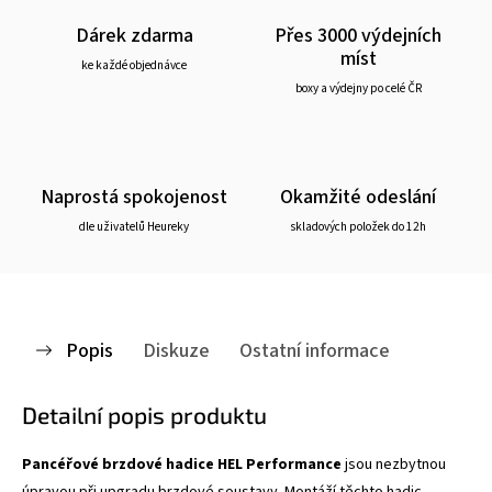
Dárek zdarma
Přes 3000 výdejních
míst
ke každé objednávce
boxy a výdejny po celé ČR
Naprostá spokojenost
Okamžité odeslání
dle uživatelů Heureky
skladových položek do 12h
Popis
Diskuze
Ostatní informace
Detailní popis produktu
Pancéřové brzdové hadice HEL Performance
jsou nezbytnou
úpravou při upgradu brzdové soustavy. Montáží těchto hadic