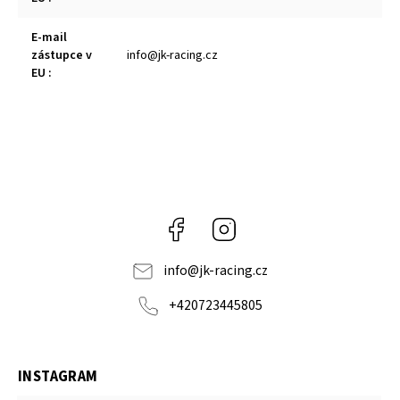
E-mail
zástupce v
info@jk-racing.cz
EU
:
Facebook
Instagram
info
@
jk-racing.cz
+420723445805
INSTAGRAM