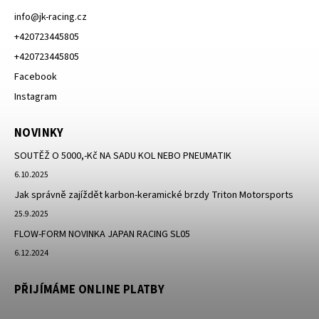
info
@
jk-racing.cz
+420723445805
+420723445805
Facebook
Instagram
NOVINKY
SOUTĚŽ O 5000,-Kč NA SADU KOL NEBO PNEUMATIK
6.10.2025
Jak správně zajíždět karbon-keramické brzdy Triton Motorsports
25.9.2025
FLOW-FORM NOVINKA JAPAN RACING SL05
6.12.2024
PŘIJÍMÁME ONLINE PLATBY