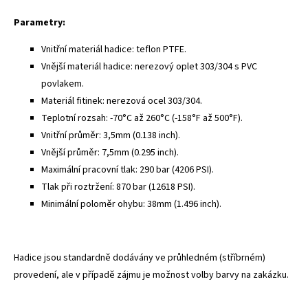
Parametry:
Vnitřní materiál hadice: teflon PTFE.
Vnější materiál hadice: nerezový oplet 303/304 s PVC
povlakem.
Materiál fitinek: nerezová ocel 303/304.
Teplotní rozsah: -70°C až 260°C (-158°F až 500°F).
Vnitřní průměr: 3,5mm (0.138 inch).
Vnější průměr: 7,5mm (0.295 inch).
Maximální pracovní tlak: 290 bar (4206 PSI).
Tlak při roztržení: 870 bar (12618 PSI).
Minimální poloměr ohybu: 38mm (1.496 inch).
Hadice jsou standardně dodávány ve průhledném (stříbrném)
provedení, ale v případě zájmu je možnost volby barvy na zakázku.