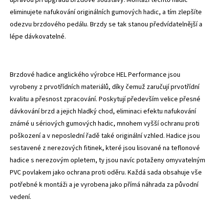
eliminujete nafukování originálních gumových hadic, a tím zlepšíte
odezvu brzdového pedálu. Brzdy se tak stanou předvídatelnější a
lépe dávkovatelné.
Brzdové hadice anglického výrobce HEL Performance jsou
vyrobeny z prvotřídních materiálů, díky čemuž zaručují prvotřídní
kvalitu a přesnost zpracování. Poskytují především velice přesné
dávkování brzd a jejich hladký chod, eliminaci efektu nafukování
známé u sériových gumových hadic, mnohem vyšší ochranu proti
poškození a v neposlední řadě také originální vzhled. Hadice jsou
sestavené z nerezových fitinek, které jsou lisované na teflonové
hadice s nerezovým opletem, ty jsou navíc potaženy omyvatelným
PVC povlakem jako ochrana proti oděru. Každá sada obsahuje vše
potřebné k montáži a je vyrobena jako přímá náhrada za původní
vedení.