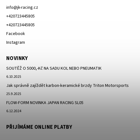
info
@
jk-racing.cz
+420723445805
+420723445805
Facebook
Instagram
NOVINKY
SOUTĚŽ O 5000,-Kč NA SADU KOL NEBO PNEUMATIK
6.10.2025
Jak správně zajíždět karbon-keramické brzdy Triton Motorsports
25.9.2025
FLOW-FORM NOVINKA JAPAN RACING SL05
6.12.2024
PŘIJÍMÁME ONLINE PLATBY