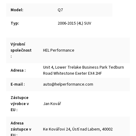
Model
:
Q7
Typ
:
2006-2015 (4L) SUV
Výrobní
společnost
HEL Performance
:
Unit 4, Lower Trelake Business Park Tedburn
Adresa
:
Road Whitestone Exeter EX4 2HF
E-mail
:
auto@helperformance.com
Zástupce
výrobce v
Jan Kovář
EU
:
Adresa
zástupce v
Ke Kovářovi 24, Ústí nad Labem, 40002
EU
: