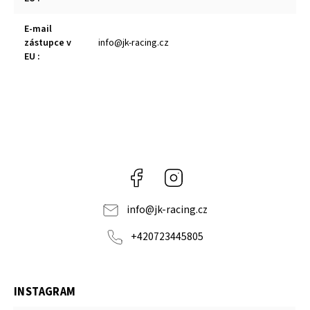
E-mail
zástupce v
info@jk-racing.cz
EU
:
Facebook
Instagram
info
@
jk-racing.cz
+420723445805
INSTAGRAM