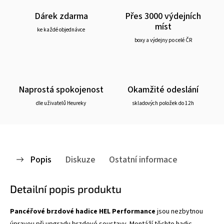
Dárek zdarma
Přes 3000 výdejních
míst
ke každé objednávce
boxy a výdejny po celé ČR
Naprostá spokojenost
Okamžité odeslání
dle uživatelů Heureky
skladových položek do 12h
Popis
Diskuze
Ostatní informace
Detailní popis produktu
Pancéřové brzdové hadice HEL Performance
jsou nezbytnou
úpravou při upgradu brzdové soustavy. Montáží těchto hadic