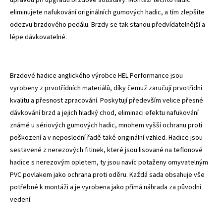
eliminujete nafukování originálních gumových hadic, a tím zlepšíte
odezvu brzdového pedálu. Brzdy se tak stanou předvídatelnější a
lépe dávkovatelné.
Brzdové hadice anglického výrobce HEL Performance jsou
vyrobeny z prvotřídních materiálů, díky čemuž zaručují prvotřídní
kvalitu a přesnost zpracování. Poskytují především velice přesné
dávkování brzd a jejich hladký chod, eliminaci efektu nafukování
známé u sériových gumových hadic, mnohem vyšší ochranu proti
poškození a v neposlední řadě také originální vzhled. Hadice jsou
sestavené z nerezových fitinek, které jsou lisované na teflonové
hadice s nerezovým opletem, ty jsou navíc potaženy omyvatelným
PVC povlakem jako ochrana proti oděru. Každá sada obsahuje vše
potřebné k montáži a je vyrobena jako přímá náhrada za původní
vedení.