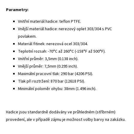
Parametry:
Vnitřní materiál hadice: teflon PTFE.
Vnější materiál hadice: nerezový oplet 303/304 s PVC
povlakem.
Materiál fitinek: nerezová ocel 303/304.
Teplotní rozsah: -70°C až 260°C (-158°F až 500°F).
Vnitřní průměr: 3,5mm (0.138 inch).
Vnější průměr: 7,5mm (0.295 inch).
Maximální pracovní tlak: 290 bar (4206 PSI).
Tlak při roztržení: 870 bar (12618 PSI).
Minimální poloměr ohybu: 38mm (1.496 inch).
Hadice jsou standardně dodávány ve průhledném (stříbrném)
provedení, ale v případě zájmu je možnost volby barvy na zakázku.