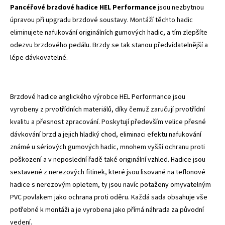
Pancéřové brzdové hadice HEL Performance
jsou nezbytnou
úpravou při upgradu brzdové soustavy. Montáží těchto hadic
eliminujete nafukování originálních gumových hadic, a tím zlepšíte
odezvu brzdového pedálu. Brzdy se tak stanou předvídatelnější a
lépe dávkovatelné.
Brzdové hadice anglického výrobce HEL Performance jsou
vyrobeny z prvotřídních materiálů, díky čemuž zaručují prvotřídní
kvalitu a přesnost zpracování. Poskytují především velice přesné
dávkování brzd a jejich hladký chod, eliminaci efektu nafukování
známé u sériových gumových hadic, mnohem vyšší ochranu proti
poškození a v neposlední řadě také originální vzhled. Hadice jsou
sestavené z nerezových fitinek, které jsou lisované na teflonové
hadice s nerezovým opletem, ty jsou navíc potaženy omyvatelným
PVC povlakem jako ochrana proti oděru. Každá sada obsahuje vše
potřebné k montáži a je vyrobena jako přímá náhrada za původní
vedení.