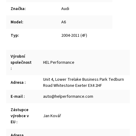
Značka
:
Audi
Model
:
A6
Typ
:
2004-2011 (4F)
Výrobní
společnost
HEL Performance
:
Unit 4, Lower Trelake Business Park Tedburn
Adresa
:
Road Whitestone Exeter EX4 2HF
E-mail
:
auto@helperformance.com
Zástupce
výrobce v
Jan Kovář
EU
:
Adresa