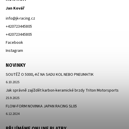
Jan Kovář
info
@
jk-racing.cz
+420723445805
+420723445805
Facebook
Instagram
NOVINKY
SOUTĚŽ O 5000,-Kč NA SADU KOL NEBO PNEUMATIK
6.10.2025
Jak správně zajíždět karbon-keramické brzdy Triton Motorsports
25.9.2025
FLOW-FORM NOVINKA JAPAN RACING SL05
6.12.2024
PŘIJÍMÁME ONLINE PLATBY