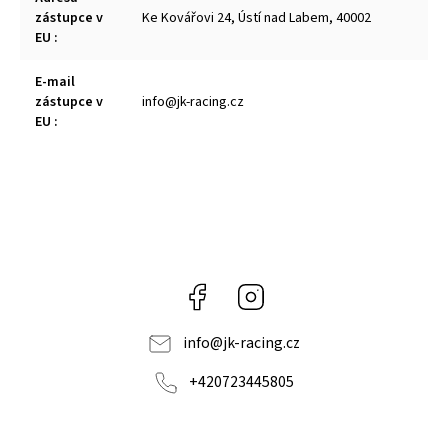
zástupce v
Ke Kovářovi 24, Ústí nad Labem, 40002
EU
:
E-mail
zástupce v
info@jk-racing.cz
EU
:
Facebook
Instagram
info
@
jk-racing.cz
+420723445805