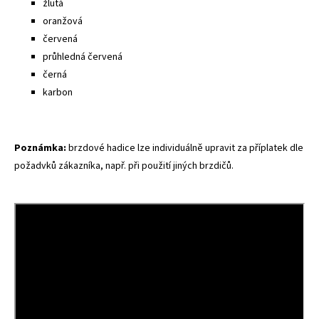
žlutá
oranžová
červená
průhledná červená
černá
karbon
Poznámka:
brzdové hadice lze individuálně upravit za příplatek dle
požadvků zákazníka, např. při použití jiných brzdičů.