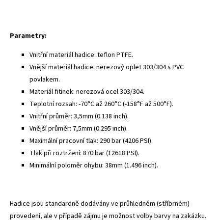
Parametry:
Vnitřní materiál hadice: teflon PTFE.
Vnější materiál hadice: nerezový oplet 303/304 s PVC
povlakem.
Materiál fitinek: nerezová ocel 303/304.
Teplotní rozsah: -70°C až 260°C (-158°F až 500°F).
Vnitřní průměr: 3,5mm (0.138 inch).
Vnější průměr: 7,5mm (0.295 inch).
Maximální pracovní tlak: 290 bar (4206 PSI).
Tlak při roztržení: 870 bar (12618 PSI).
Minimální poloměr ohybu: 38mm (1.496 inch).
Hadice jsou standardně dodávány ve průhledném (stříbrném)
provedení, ale v případě zájmu je možnost volby barvy na zakázku.