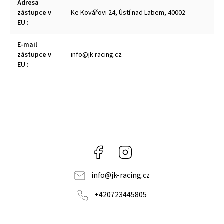
Adresa
zástupce v
Ke Kovářovi 24, Ústí nad Labem, 40002
EU
:
E-mail
zástupce v
info@jk-racing.cz
EU
:
Facebook
Instagram
info
@
jk-racing.cz
+420723445805