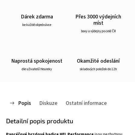
Dárek zdarma
Přes 3000 výdejních
míst
ke každé objednávce
boxy a výdejny po celé ČR
Naprostá spokojenost
Okamžité odeslání
dle uživatelů Heureky
skladových položek do 12h
Popis
Diskuze
Ostatní informace
Detailní popis produktu
Pancéřové brzdové hadice HEL Performance
jsou nezbytnou