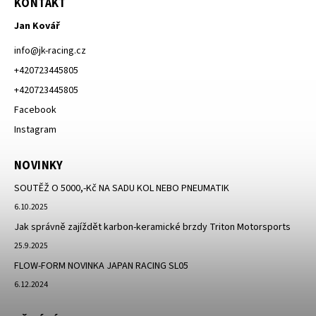
KONTAKT
Jan Kovář
info
@
jk-racing.cz
+420723445805
+420723445805
Facebook
Instagram
NOVINKY
SOUTĚŽ O 5000,-Kč NA SADU KOL NEBO PNEUMATIK
6.10.2025
Jak správně zajíždět karbon-keramické brzdy Triton Motorsports
25.9.2025
FLOW-FORM NOVINKA JAPAN RACING SL05
6.12.2024