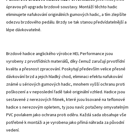
úpravou při upgradu brzdové soustavy. Montáží těchto hadic
eliminujete nafukování originálních gumových hadic, a tím zlepšíte
odezvu brzdového pedálu. Brzdy se tak stanou předvídatelnější a
lépe dávkovatelné.
Brzdové hadice anglického výrobce HEL Performance jsou
vyrobeny z prvotřídních materiálů, díky čemuž zaručují prvotřídní
kvalitu a přesnost zpracování. Poskytují především velice přesné
dávkování brzd a jejich hladký chod, eliminaci efektu nafukování
známé u sériových gumových hadic, mnohem vyšší ochranu proti
poškození a v neposlední řadě také originální vzhled. Hadice jsou
sestavené z nerezových fitinek, které jsou lisované na teflonové
hadice s nerezovým opletem, ty jsou navíc potaženy omyvatelným
PVC povlakem jako ochrana proti oděru. Každá sada obsahuje vše
potřebné k montáži a je vyrobena jako přímá náhrada za původní
vedení.