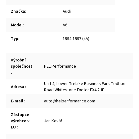
Značka
:
Audi
Model
:
A6
Typ
:
1994-1997 (4A)
Výrobní
společnost
HEL Performance
:
Unit 4, Lower Trelake Business Park Tedburn
Adresa
:
Road Whitestone Exeter EX4 2HF
E-mail
:
auto@helperformance.com
Zástupce
výrobce v
Jan Kovář
EU
: