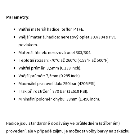
Parametry:
Vnitřní materiál hadice: teflon PTFE.
Vnější materiál hadice: nerezový oplet 303/304 s PVC
povlakem.
Materiál fitinek: nerezová ocel 303/304.
Teplotní rozsah: -70°C až 260°C (-158°F až 500°F).
Vnitřní průměr: 3,5mm (0.138 inch).
Vnější průměr: 7,5mm (0.295 inch).
Maximální pracovní tlak: 290 bar (4206 PSI).
Tlak při roztržení: 870 bar (12618 PSI).
Minimální poloměr ohybu: 38mm (1.496 inch).
Hadice jsou standardně dodávány ve průhledném (stříbrném)
provedení, ale v případě zájmu je možnost volby barvy na zakázku.