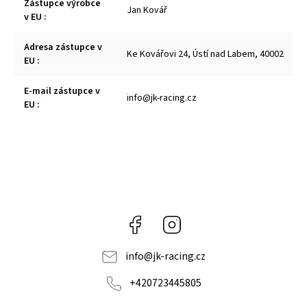
Zástupce výrobce
Jan Kovář
v EU
:
Adresa zástupce v
Ke Kovářovi 24, Ústí nad Labem, 40002
EU
:
E-mail zástupce v
info@jk-racing.cz
EU
:
Facebook
Instagram
info
@
jk-racing.cz
+420723445805