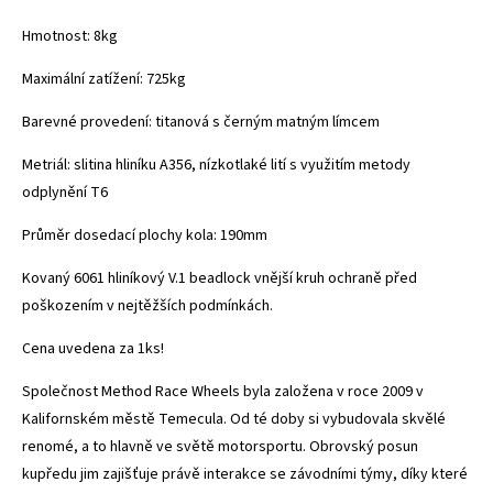
Hmotnost: 8kg
Maximální zatížení: 725kg
Barevné provedení: titanová s černým matným límcem
Metriál: slitina hliníku A356, nízkotlaké lití s využitím metody
odplynění T6
Průměr dosedací plochy kola: 190mm
Kovaný 6061 hliníkový
V.1 beadlock vnější kruh ochraně před
poškozením v nejtěžších podmínkách.
Cena uvedena za 1ks!
Společnost Method Race Wheels byla založena v roce 2009 v
Kalifornském městě Temecula. Od té doby si vybudovala skvělé
renomé, a to hlavně ve světě motorsportu. Obrovský posun
kupředu jim zajišťuje právě interakce se závodními týmy, díky které