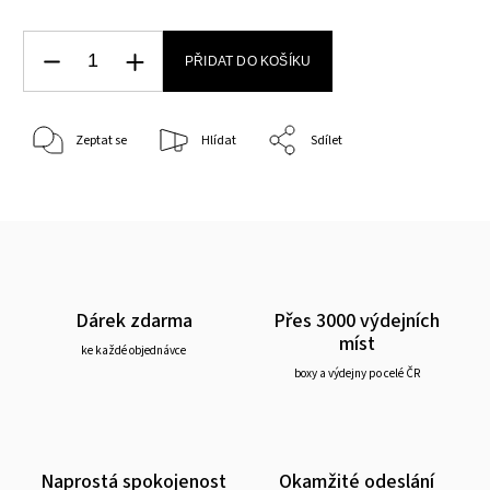
PŘIDAT DO KOŠÍKU
Zeptat se
Hlídat
Sdílet
Dárek zdarma
Přes 3000 výdejních
míst
ke každé objednávce
boxy a výdejny po celé ČR
Naprostá spokojenost
Okamžité odeslání