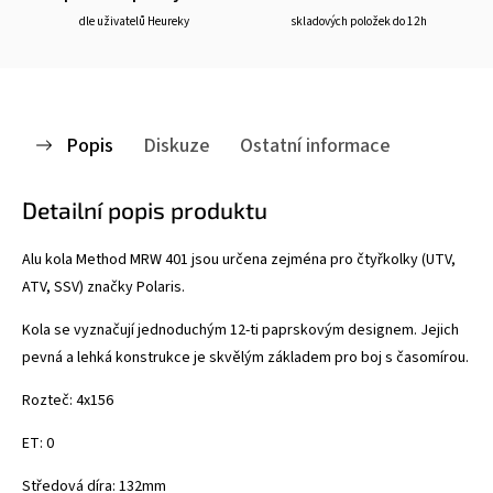
dle uživatelů Heureky
skladových položek do 12h
Popis
Diskuze
Ostatní informace
Detailní popis produktu
Alu kola Method MRW 401
jsou určena zejména pro čtyřkolky (UTV,
ATV, SSV) značky Polaris.
Kola se vyznačují
jednoduchým 12-ti paprskovým designem. Jejich
pevná a lehká konstrukce je skvělým základem pro boj s časomírou.
Rozteč: 4x156
ET: 0
Středová díra: 132mm