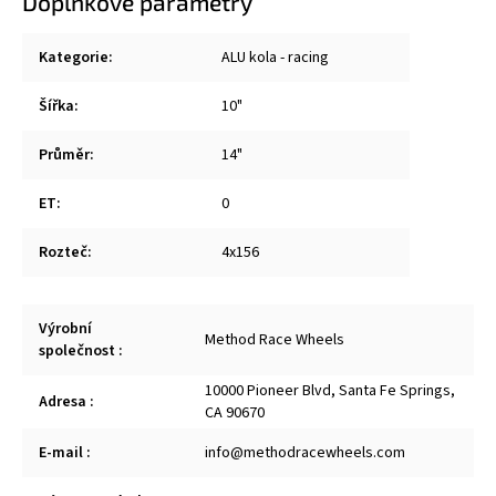
Doplňkové parametry
Kategorie
:
ALU kola - racing
Šířka
:
10"
Průměr
:
14"
ET
:
0
Rozteč
:
4x156
Výrobní
Method Race Wheels
společnost
:
10000 Pioneer Blvd, Santa Fe Springs,
Adresa
:
CA 90670
E-mail
:
info@methodracewheels.com