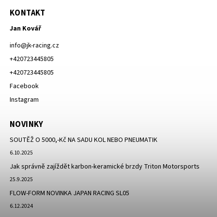
KONTAKT
Jan Kovář
info
@
jk-racing.cz
+420723445805
+420723445805
Facebook
Instagram
NOVINKY
SOUTĚŽ O 5000,-Kč NA SADU KOL NEBO PNEUMATIK
6.10.2025
Jak správně zajíždět karbon-keramické brzdy Triton Motorsports
25.9.2025
FLOW-FORM NOVINKA JAPAN RACING SL05
6.12.2024