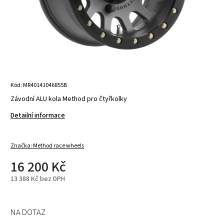
Kód:
MR40141046855B
Závodní ALU kola Method pro čtyřkolky
Detailní informace
Značka:
Method race wheels
16 200 Kč
13 388 Kč bez DPH
NA DOTAZ