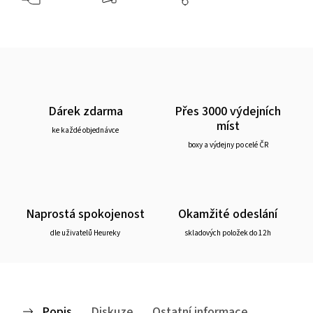
Dárek zdarma
Přes 3000 výdejních
míst
ke každé objednávce
boxy a výdejny po celé ČR
Naprostá spokojenost
Okamžité odeslání
dle uživatelů Heureky
skladových položek do 12h
Popis
Diskuze
Ostatní informace