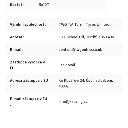
Rozteč
:
5x127
Výrobní společnost
:
TWG T/A Turriff Tyres Limited
Adresa
:
5-11 School Hill, Turriff, AB53 4DX
E-mail
:
contact@twgonline.co.uk
Zástupce výrobce v
Jan Kovář
EU
:
Adresa zástupce v EU
Ke Kovářovi 24, Ústí nad Labem,
:
40002
E-mail zástupce v EU
info@jk-racing.cz
: