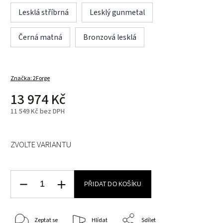
Lesklá stříbrná
Lesklý gunmetal
Černá matná
Bronzová lesklá
Značka:
2Forge
13 974 Kč
11 549 Kč bez DPH
ZVOLTE VARIANTU
PŘIDAT DO KOŠÍKU
Zeptat se
Hlídat
Sdílet