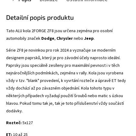
Detailní popis produktu
Tato ALU kola 2FORGE ZF8
jsou určena zejména pro osobní
automobily značek
Dodge
,
Chrysler
nebo
Jeep
.
Série ZF8 je novinkou pro rok 2024 a vyznačuje se
moderním
designem paprsků, který je pro závodní účely naprosto ideální.
Paprsky jsou speciálně zesíleny pro maximální pevnost i v těch
nejnáročnějších podmínkách, zejména v rally. Kola jsou vyrobena
vždy v tzv. "blank" provedení, k vyvrtání rozteče a úpravě ET tedy
vždy dochází až po závazném objednání. Kola tohoto typu v
některých případech vyžadují použití šroubů nebo matic s úzkou
hlavou. Pokud tomu tak je, tak je toto příslušenství vždy součástí
dodávky.
Rozteč:
5x127
ET:
10 až 25