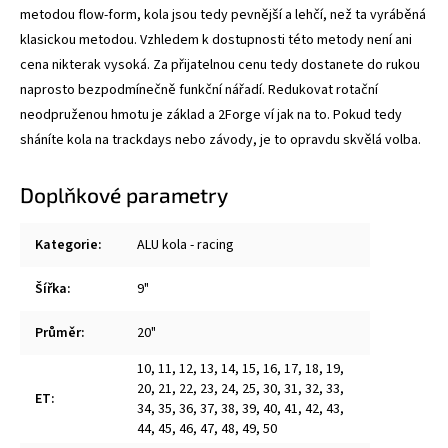
metodou flow-form, kola jsou tedy pevnější a lehčí, než ta vyráběná
klasickou metodou. Vzhledem k dostupnosti této metody není ani
cena nikterak vysoká. Za přijatelnou cenu tedy dostanete do rukou
naprosto bezpodmínečně funkční nářadí. Redukovat rotační
neodpruženou hmotu je základ a 2Forge ví jak na to. Pokud tedy
sháníte kola na trackdays nebo závody, je to opravdu skvělá volba.
Doplňkové parametry
Kategorie
:
ALU kola - racing
Šířka
:
9"
Průměr
:
20"
10
,
11
,
12
,
13
,
14
,
15
,
16
,
17
,
18
,
19
,
20
,
21
,
22
,
23
,
24
,
25
,
30
,
31
,
32
,
33
,
ET
:
34
,
35
,
36
,
37
,
38
,
39
,
40
,
41
,
42
,
43
,
44
,
45
,
46
,
47
,
48
,
49
,
50