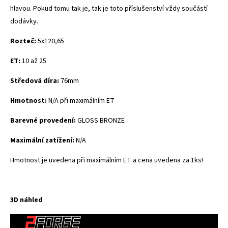
hlavou. Pokud tomu tak je, tak je toto příslušenství vždy součástí
dodávky.
Rozteč:
5x120,65
ET:
10 až 25
Středová díra:
76mm
Hmotnost:
N/A při maximálním ET
Barevné provedení:
GLOSS BRONZE
Maximální zatížení:
N/A
Hmotnost je uvedena při maximálním ET a cena uvedena za 1ks!
3D náhled