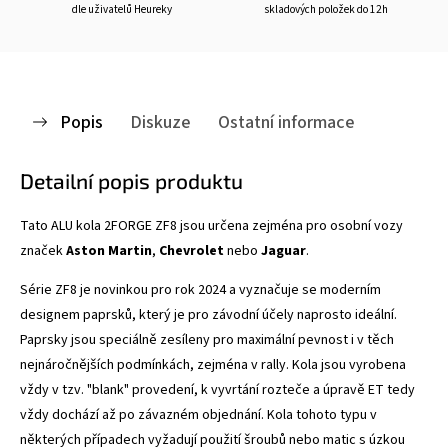
dle uživatelů Heureky
skladových položek do 12h
Popis
Diskuze
Ostatní informace
Detailní popis produktu
Tato ALU kola 2FORGE ZF8
jsou určena zejména pro osobní vozy
značek
Aston Martin
,
Chevrolet
nebo
Jaguar
.
Série ZF8 je novinkou pro rok 2024 a vyznačuje se
moderním
designem paprsků, který je pro závodní účely naprosto ideální.
Paprsky jsou speciálně zesíleny pro maximální pevnost i v těch
nejnáročnějších podmínkách, zejména v rally. Kola jsou vyrobena
vždy v tzv. "blank" provedení, k vyvrtání rozteče a úpravě ET tedy
vždy dochází až po závazném objednání. Kola tohoto typu v
některých případech vyžadují použití šroubů nebo matic s úzkou