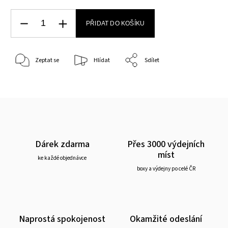
PŘIDAT DO KOŠÍKU
Zeptat se
Hlídat
Sdílet
Dárek zdarma
Přes 3000 výdejních
míst
ke každé objednávce
boxy a výdejny po celé ČR
Naprostá spokojenost
Okamžité odeslání