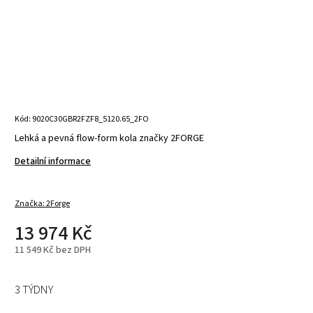
Kód:
9020C30GBR2FZF8_5120.65_2FO
Lehká a pevná flow-form kola značky 2FORGE
Detailní informace
Značka:
2Forge
13 974 Kč
11 549 Kč bez DPH
3 TÝDNY