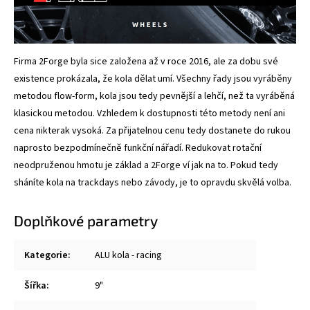
Firma 2Forge byla sice založena až v roce 2016, ale za dobu své
existence prokázala, že kola dělat umí. Všechny řady jsou vyráběny
metodou flow-form, kola jsou tedy pevnější a lehčí, než ta vyráběná
klasickou metodou. Vzhledem k dostupnosti této metody není ani
cena nikterak vysoká. Za přijatelnou cenu tedy dostanete do rukou
naprosto bezpodmínečně funkční nářadí. Redukovat rotační
neodpruženou hmotu je základ a 2Forge ví jak na to. Pokud tedy
sháníte kola na trackdays nebo závody, je to opravdu skvělá volba.
Doplňkové parametry
Kategorie
:
ALU kola - racing
Šířka
:
9"