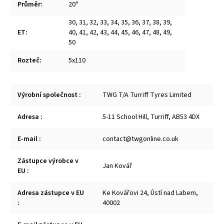
Průměr
:
20"
30
,
31
,
32
,
33
,
34
,
35
,
36
,
37
,
38
,
39
,
ET
:
40
,
41
,
42
,
43
,
44
,
45
,
46
,
47
,
48
,
49
,
50
Rozteč
:
5x110
Výrobní společnost
:
TWG T/A Turriff Tyres Limited
Adresa
:
5-11 School Hill, Turriff, AB53 4DX
E-mail
:
contact@twgonline.co.uk
Zástupce výrobce v
Jan Kovář
EU
:
Adresa zástupce v EU
Ke Kovářovi 24, Ústí nad Labem,
:
40002