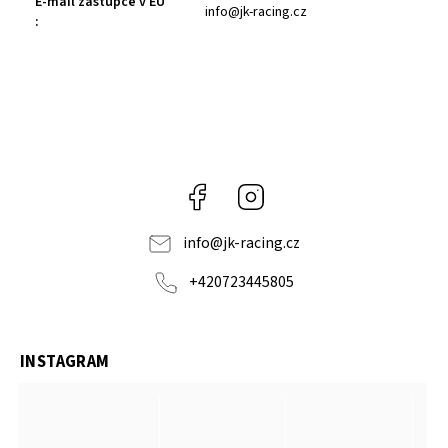
E-mail zástupce v EU
info@jk-racing.cz
:
Facebook
Instagram
info
@
jk-racing.cz
+420723445805
INSTAGRAM