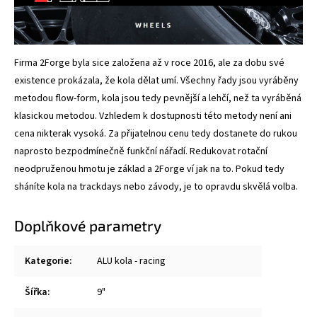
Firma 2Forge byla sice založena až v roce 2016, ale za dobu své
existence prokázala, že kola dělat umí. Všechny řady jsou vyráběny
metodou flow-form, kola jsou tedy pevnější a lehčí, než ta vyráběná
klasickou metodou. Vzhledem k dostupnosti této metody není ani
cena nikterak vysoká. Za přijatelnou cenu tedy dostanete do rukou
naprosto bezpodmínečně funkční nářadí. Redukovat rotační
neodpruženou hmotu je základ a 2Forge ví jak na to. Pokud tedy
sháníte kola na trackdays nebo závody, je to opravdu skvělá volba.
Doplňkové parametry
Kategorie
:
ALU kola - racing
Šířka
:
9"