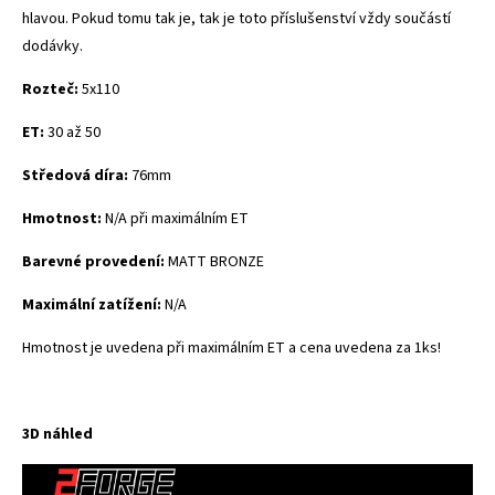
hlavou. Pokud tomu tak je, tak je toto příslušenství vždy součástí
dodávky.
Rozteč:
5x110
ET:
30 až 50
Středová díra:
76mm
Hmotnost:
N/A při maximálním ET
Barevné provedení:
MATT BRONZE
Maximální zatížení:
N/A
Hmotnost je uvedena při maximálním ET a cena uvedena za 1ks!
3D náhled