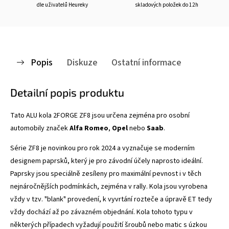
dle uživatelů Heureky
skladových položek do 12h
Popis
Diskuze
Ostatní informace
Detailní popis produktu
Tato ALU kola 2FORGE ZF8
jsou určena zejména pro osobní
automobily značek
Alfa Romeo
,
Opel
nebo
Saab
.
Série ZF8 je novinkou pro rok 2024 a vyznačuje se
moderním
designem paprsků, který je pro závodní účely naprosto ideální.
Paprsky jsou speciálně zesíleny pro maximální pevnost i v těch
nejnáročnějších podmínkách, zejména v rally. Kola jsou vyrobena
vždy v tzv. "blank" provedení, k vyvrtání rozteče a úpravě ET tedy
vždy dochází až po závazném objednání. Kola tohoto typu v
některých případech vyžadují použití šroubů nebo matic s úzkou