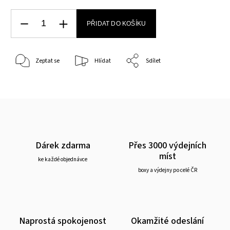
PŘIDAT DO KOŠÍKU
Zeptat se
Hlídat
Sdílet
Dárek zdarma
Přes 3000 výdejních
míst
ke každé objednávce
boxy a výdejny po celé ČR
Naprostá spokojenost
Okamžité odeslání