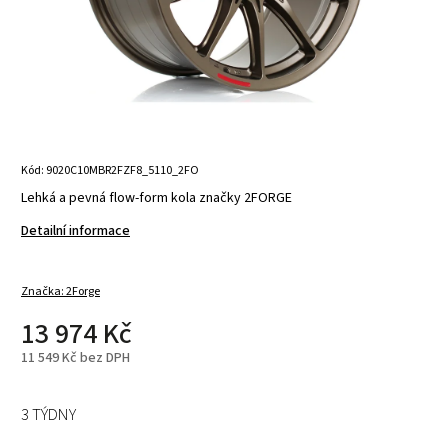
Kód:
9020C10MBR2FZF8_5110_2FO
Lehká a pevná flow-form kola značky 2FORGE
Detailní informace
Značka:
2Forge
13 974 Kč
11 549 Kč bez DPH
3 TÝDNY