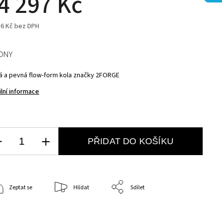
4 297 Kč
16 Kč bez DPH
ÝDNY
á a pevná flow-form kola značky 2FORGE
ilní informace
PŘIDAT DO KOŠÍKU
Zeptat se
Hlídat
Sdílet