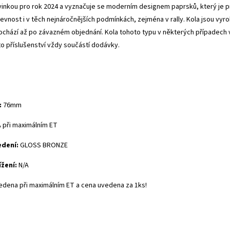
vinkou pro rok 2024 a vyznačuje se
moderním designem paprsků, který je pro
evnost i v těch nejnáročnějších podmínkách, zejména v rally. Kola jsou vyro
ochází až po závazném objednání. Kola tohoto typu v některých případech 
toto příslušenství vždy součástí dodávky.
:
76mm
A při maximálním ET
edení:
GLOSS BRONZE
ížení:
N/A
edena při maximálním ET a cena uvedena za 1ks!