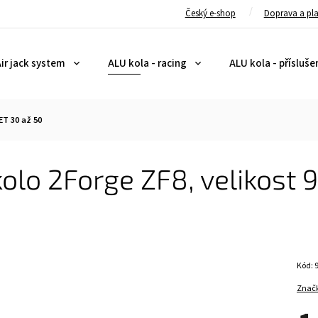
Český e-shop
Doprava a pl
ir jack system
ALU kola - racing
ALU kola - přísluše
ET 30 až 50
olo 2Forge ZF8, velikost 9
Kód:
Znač