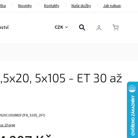
atba
Novinky
Kontakty
Naše služby
Jak nakupovat
nství
Bezpečnostní pásy
Bezpečnostní rámy
Brzd
CZK
,5x20, 5x105 - ET 30 až
9520C10GBR2FZF8_5105_2FO
ka:
2Forge