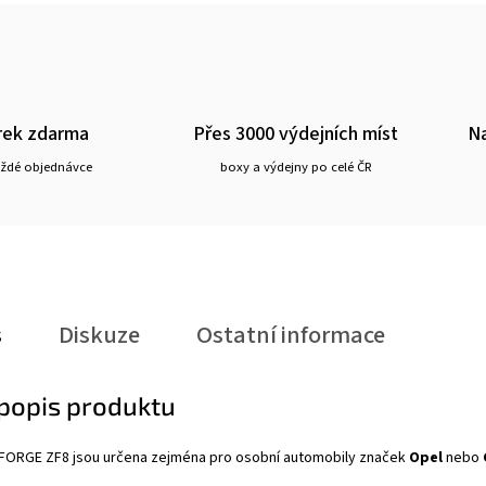
rek zdarma
Přes 3000 výdejních míst
Na
aždé objednávce
boxy a výdejny po celé ČR
s
Diskuze
Ostatní informace
 popis produktu
 2FORGE ZF8
jsou určena zejména pro osobní automobily značek
Opel
nebo