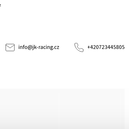
z
info
@
jk-racing.cz
+420723445805