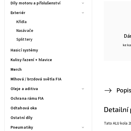
Díly motoru a příslušenství
Exteriér
Křídla
Nasávače
Dá
Splittery
ke k
Hasicí systémy
Kulisy řazení + hlavice
Merch
Mlhová / brzdová světla FIA
Popi
Oleje a aditiva
Ochrana rámu FIA
Detailní
Odtahová oka
Ostatní díly
Tato ALU kola
Pneumatiky