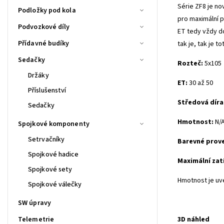
Série ZF8 je no
Podložky pod kola
pro maximální p
Podvozkové díly
ET tedy vždy d
Přídavné budíky
tak je, tak je 
Sedačky
Rozteč:
5x105
Držáky
ET:
30 až 50
Příslušenství
Středová díra
Sedačky
Hmotnost:
N/
Spojkové komponenty
Setrvačníky
Barevné prov
Spojkové hadice
Maximální zat
Spojkové sety
Hmotnost je uv
Spojkové válečky
SW úpravy
Telemetrie
3D náhled