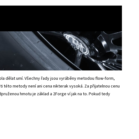
kola dělat umí. Všechny řady jsou vyráběny metodou flow-form,
i této metody není ani cena nikterak vysoká. Za přijatelnou cenu
ruženou hmotu je základ a 2Forge ví jak na to. Pokud tedy