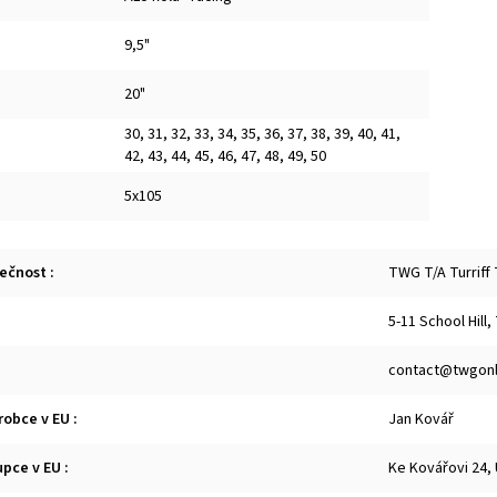
9,5"
20"
30
,
31
,
32
,
33
,
34
,
35
,
36
,
37
,
38
,
39
,
40
,
41
,
42
,
43
,
44
,
45
,
46
,
47
,
48
,
49
,
50
5x105
lečnost
:
TWG T/A Turriff
5-11 School Hill,
contact@twgonl
robce v EU
:
Jan Kovář
upce v EU
:
Ke Kovářovi 24,