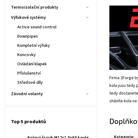
Termoizolační produkty
Výfukové systémy
Active sound control
Downpipes
Kompletní výfuky
Koncovky
Ovládání klapek
Příslušenství
Firma 2Forge by
Středové díly
kola jsou tedy 
tedy dostanete
Závodní volanty
sháníte kola na
Doplňko
Top 5 produktů
Kategorie
:
Kolový šroub M12x1,5x60 koule