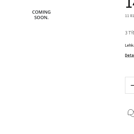
1
11 8
3 T
Lehk
Deta