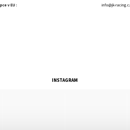
upce v EU
:
info@jk-racing.c
INSTAGRAM