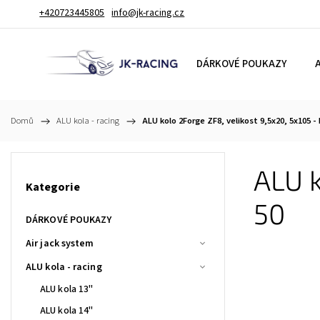
+420723445805
info@jk-racing.cz
DÁRKOVÉ POUKAZY
A
Domů
/
ALU kola - racing
/
ALU kolo 2Forge ZF8, velikost 9,5x20, 5x105 - 
ALU k
Kategorie
50
DÁRKOVÉ POUKAZY
Air jack system
ALU kola - racing
ALU kola 13"
ALU kola 14"