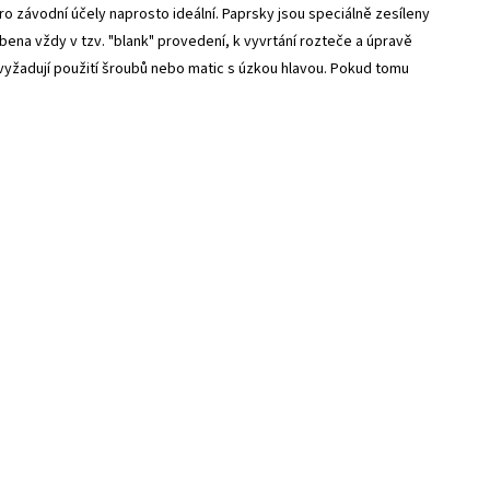
 závodní účely naprosto ideální. Paprsky jsou speciálně zesíleny
bena vždy v tzv. "blank" provedení, k vyvrtání rozteče a úpravě
vyžadují použití šroubů nebo matic s úzkou hlavou. Pokud tomu