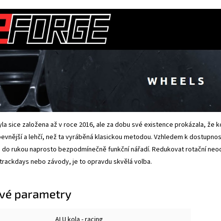
la sice založena až v roce 2016, ale za dobu své existence prokázala, že 
pevnější a lehčí, než ta vyráběná klasickou metodou. Vzhledem k dostupnost
 do rukou naprosto bezpodmínečně funkční nářadí. Redukovat rotační neodp
 trackdays nebo závody, je to opravdu skvělá volba.
vé parametry
ALU kola - racing