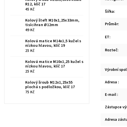
R12, klíč 17
45 Kč
Šířka
:
Kolový šteft M10x1,25x33mm,
Průměr
:
tisícihran Ø12mm
49 Kč
ET
:
Kolová matice M14x1,5 kužel s
nízkou hlavou, klíč 19
Rozteč
:
25 Kč
Kolová matice M10x1,25 kužel s
nízkou hlavou, klíč 17
Výrobní spo
25 Kč
Adresa
:
Kolový šroub M12x1,25x55
plochá s podložkou, klíč 17
75 Kč
E-mail
:
Zástupce vý
Adresa zást